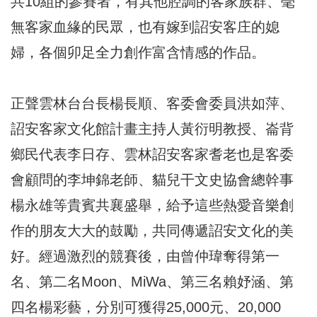
共10組的參賽者，有其他腔調的客家族群、毫
無客家血緣的民眾，也有嫁到詔安客庄的媳
婦，各個卯足全力創作富含情感的作品。
正聲雲林台台長楊長順、客委會委員洪如萍、
詔安客家文化館計畫主持人黃衍明教授、崙背
鄉民代表李日存、雲林詔安客家耆老也是客委
會顧問的李坤錦老師、貓兒干文史協會總幹事
楊永雄等貴賓共襄盛舉，給予這些熱愛音樂創
作的朋友大大的鼓勵，共同傳遞詔安文化的美
好。經過激烈的競賽後，由曾仲瑋奪得第一
名、第二名Moon、MiWa、第三名賴妤涵、第
四名楊彩藝，分別可獲得25,000元、20,000