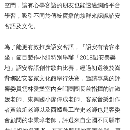
空間，讓有心學客語的朋友也能透過網路平台
學習，吸引不同於傳統廣播的族群來認識詔安
客語及文化。
為了能更有效推廣詔安客語，「詔安有情客來
坐」節目製作小組特別舉辦「2018詔安美樂
地」詔安客語創作歌曲比賽，經過初選後於崙
背鄉詔安客家文化館舉行決賽，邀請專業的評
審委員雲林愛樂室內合唱團團長兼指揮的許淑
媛老師、東興國小廖偉成老師、客家音樂創作
者黃鎮炘老師以及西螺農工歷史老師也是客委
會顧問的李秉璋老師，評選來自全國不同縣市