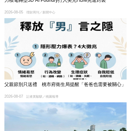
力積電轉型3D AI Foundry打入美光HBM先進封裝
2026-08-05
理財周刊／新聞中心
父親節別只送禮 桃市府衛生局提醒「爸爸也需要被關心」
2026-08-07
記者黃駿騏／桃園報導