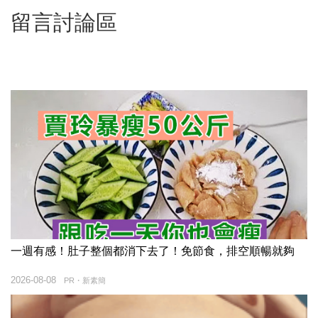
留言討論區
一週有感！肚子整個都消下去了！免節食，排空順暢就夠
2026-08-08
PR・新素簡