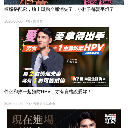
檸檬搭配它，臉上斑點全部消失了，小肚子都變平坦了
2026-08-08
PR・新素簡
伴侶和妳一起預防HPV，才有資格說愛妳！
2026-08-08
PR・台灣癌症基金會