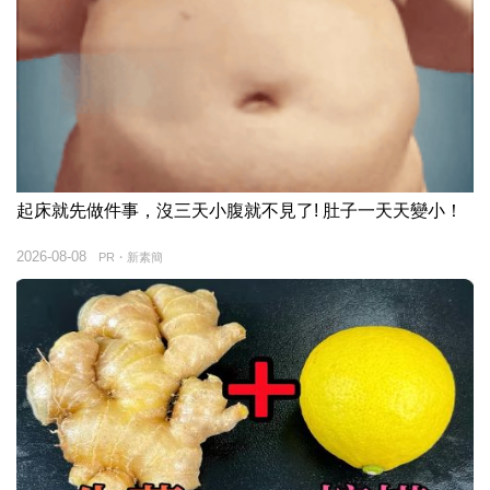
起床就先做件事，沒三天小腹就不見了! 肚子一天天變小！
2026-08-08
PR・新素簡