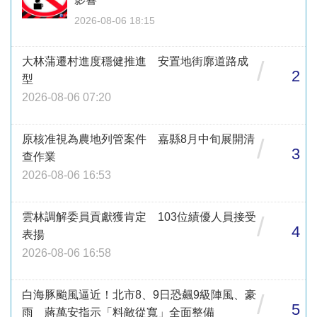
2026-08-06 18:15
大林蒲遷村進度穩健推進 安置地街廓道路成
/
2
型
2026-08-06 07:20
原核准視為農地列管案件 嘉縣8月中旬展開清
/
3
查作業
2026-08-06 16:53
雲林調解委員貢獻獲肯定 103位績優人員接受
/
4
表揚
2026-08-06 16:58
白海豚颱風逼近！北市8、9日恐飆9級陣風、豪
/
5
雨 蔣萬安指示「料敵從寬」全面整備