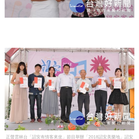
正聲雲林台「詔安有情客來坐」節目舉辦「2018詔安美樂地」詔安