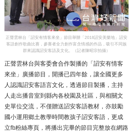
正聲雲林台「詔安有情客來坐」節目舉辦「2018詔安美樂地」詔安
客語創作歌曲比賽，參賽者全力創作富含情感的作品，吸引不同族
群來認識詔安客語及文化。（記者陳昭宗拍攝）
正聲雲林台與客委會合作製播的「詔安有情客
來坐」廣播節目，開播已四年餘，讓全國更多
人認識詔安客語言文化，透過節目製播，主持
人走出播音室到縣內各校園及社區，與相關文
史單位交流，不僅贈送詔安客語教材，亦鼓勵
國小運用鄉土教學時間教孩子詔安客語，更成
立fb粉絲專頁，將播出完畢的節目完整放在網路