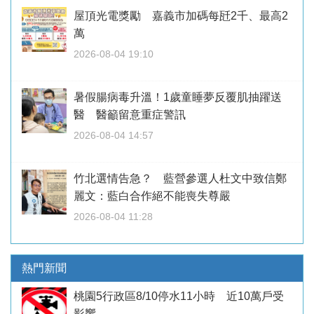
屋頂光電獎勵 嘉義市加碼每瓩2千、最高2
萬
2026-08-04 19:10
暑假腸病毒升溫！1歲童睡夢反覆肌抽躍送
醫 醫籲留意重症警訊
2026-08-04 14:57
竹北選情告急？ 藍營參選人杜文中致信鄭
麗文：藍白合作絕不能喪失尊嚴
2026-08-04 11:28
熱門新聞
桃園5行政區8/10停水11小時 近10萬戶受
影響