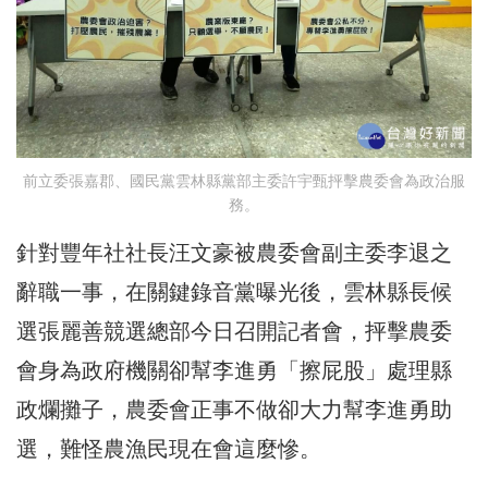
前立委張嘉郡、國民黨雲林縣黨部主委許宇甄抨擊農委會為政治服
務。
針對豐年社社長汪文豪被農委會副主委李退之
辭職一事，在關鍵錄音黨曝光後，雲林縣長候
選張麗善競選總部今日召開記者會，抨擊農委
會身為政府機關卻幫李進勇「擦屁股」處理縣
政爛攤子，農委會正事不做卻大力幫李進勇助
選，難怪農漁民現在會這麼慘。