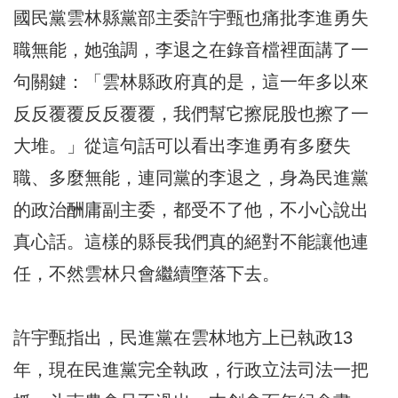
國民黨雲林縣黨部主委許宇甄也痛批李進勇失
職無能，她強調，李退之在錄音檔裡面講了一
句關鍵：「雲林縣政府真的是，這一年多以來
反反覆覆反反覆覆，我們幫它擦屁股也擦了一
大堆。」從這句話可以看出李進勇有多麼失
職、多麼無能，連同黨的李退之，身為民進黨
的政治酬庸副主委，都受不了他，不小心說出
真心話。這樣的縣長我們真的絕對不能讓他連
任，不然雲林只會繼續墮落下去。
許宇甄指出，民進黨在雲林地方上已執政13
年，現在民進黨完全執政，行政立法司法一把