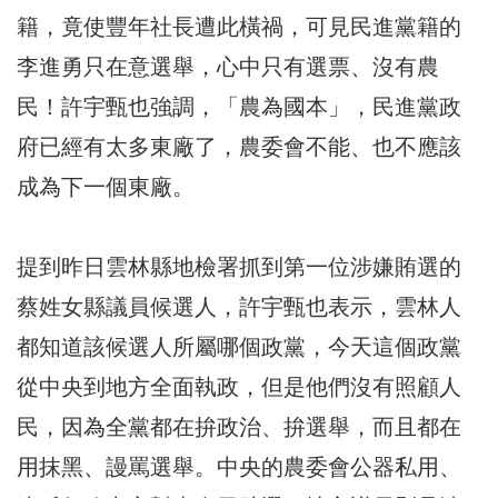
籍，竟使豐年社長遭此橫禍，可見民進黨籍的
李進勇只在意選舉，心中只有選票、沒有農
民！許宇甄也強調，「農為國本」，民進黨政
府已經有太多東廠了，農委會不能、也不應該
成為下一個東廠。
提到昨日雲林縣地檢署抓到第一位涉嫌賄選的
蔡姓女縣議員候選人，許宇甄也表示，雲林人
都知道該候選人所屬哪個政黨，今天這個政黨
從中央到地方全面執政，但是他們沒有照顧人
民，因為全黨都在拚政治、拚選舉，而且都在
用抹黑、謾罵選舉。中央的農委會公器私用、