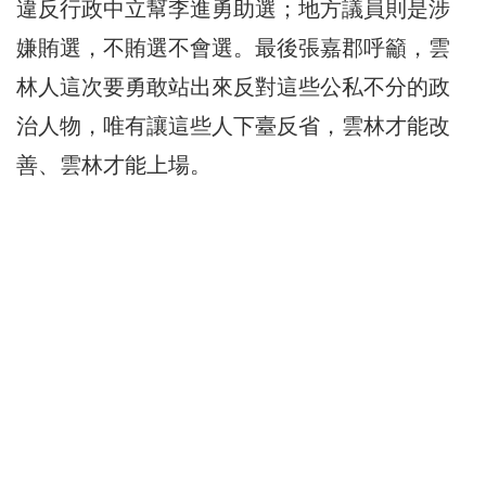
違反行政中立幫李進勇助選；地方議員則是涉
嫌賄選，不賄選不會選。最後張嘉郡呼籲，雲
林人這次要勇敢站出來反對這些公私不分的政
治人物，唯有讓這些人下臺反省，雲林才能改
善、雲林才能上場。