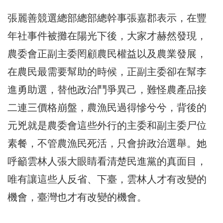
張麗善競選總部總部總幹事張嘉郡表示，在豐
年社事件被攤在陽光下後，大家才赫然發現，
農委會正副主委罔顧農民權益以及農業發展，
在農民最需要幫助的時候，正副主委卻在幫李
進勇助選，替他政治鬥爭異己，難怪農產品接
二連三價格崩盤，農漁民過得慘兮兮，背後的
元兇就是農委會這些外行的主委和副主委尸位
素餐，不管農漁民死活，只會拚政治選舉。她
呼籲雲林人張大眼睛看清楚民進黨的真面目，
唯有讓這些人反省、下臺，雲林人才有改變的
機會，臺灣也才有改變的機會。