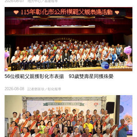
2026-08-07
地方中心／基隆報導
56位模範父親獲彰化市表揚 93歲雙壽星同獲殊榮
2026-08-08
記者鄧富珍／彰化報導