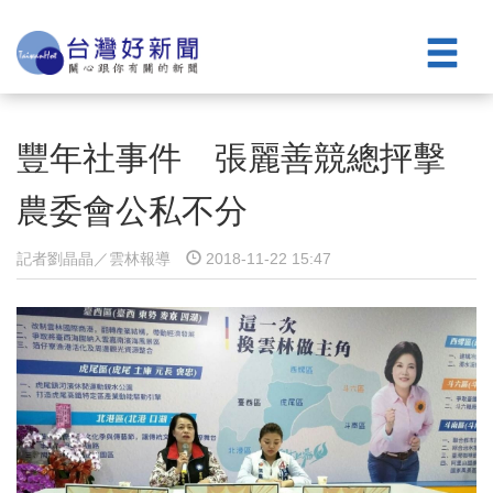
豐年社事件 張麗善競總抨擊
農委會公私不分
記者劉晶晶／雲林報導
2018-11-22 15:47