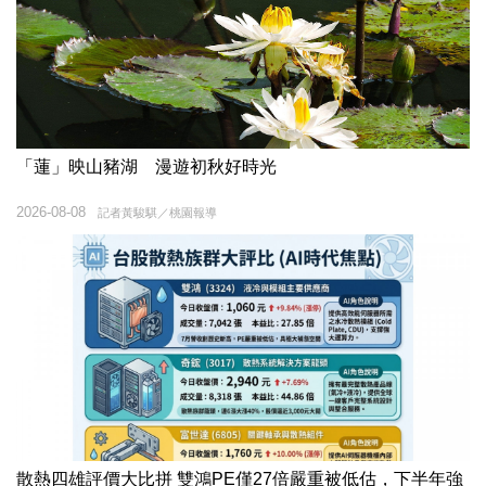
「蓮」映山豬湖 漫遊初秋好時光
2026-08-08
記者黃駿騏／桃園報導
散熱四雄評價大比拼 雙鴻PE僅27倍嚴重被低估，下半年強