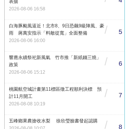
4
表揚
2026-08-06 16:58
白海豚颱風逼近！北市8、9日恐飆9級陣風、豪
/
5
雨 蔣萬安指示「料敵從寬」全面整備
2026-08-06 16:00
響應永續祭祀新風氣 竹市推「新紙錢三燒」
/
6
政策
2026-08-06 15:12
桃園航空城計畫第11標區徵工程順利決標 預
/
7
計11月開工
2026-08-08 10:19
五峰鄉果農搶收水梨 徐欣瑩臉書發起認購
/
8
2026-08-08 10:07