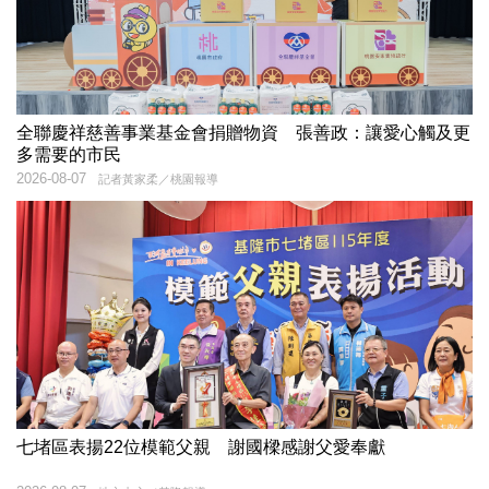
全聯慶祥慈善事業基金會捐贈物資 張善政：讓愛心觸及更
多需要的市民
2026-08-07
記者黃家柔／桃園報導
七堵區表揚22位模範父親 謝國樑感謝父愛奉獻