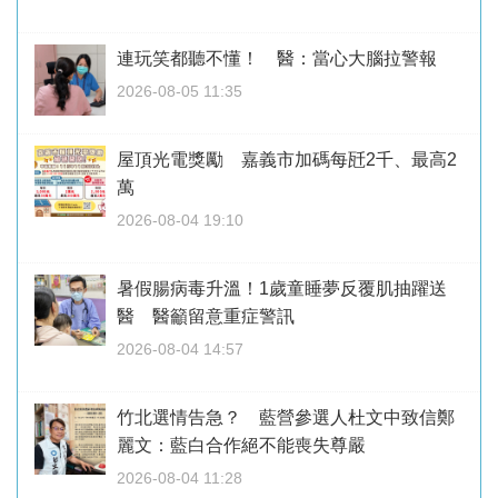
連玩笑都聽不懂！ 醫：當心大腦拉警報
2026-08-05 11:35
屋頂光電獎勵 嘉義市加碼每瓩2千、最高2
萬
2026-08-04 19:10
暑假腸病毒升溫！1歲童睡夢反覆肌抽躍送
醫 醫籲留意重症警訊
2026-08-04 14:57
竹北選情告急？ 藍營參選人杜文中致信鄭
麗文：藍白合作絕不能喪失尊嚴
2026-08-04 11:28