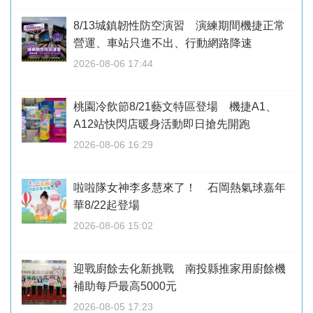
8/13城鎮韌性防空演習 演練期間機捷正常
營運、車站只進不出、行動網路降速
2026-08-06 17:44
桃園冷飲節8/21藝文特區登場 機捷A1、
A12站快閃店暖身活動即日搶先開跑
2026-08-06 16:29
啦啦隊女神李多慧來了！ 石岡熱氣球嘉年
華8/22起登場
2026-08-06 15:02
迎戰廚餘去化新挑戰 南投縣推家用廚餘機
補助每戶最高5000元
2026-08-05 17:23