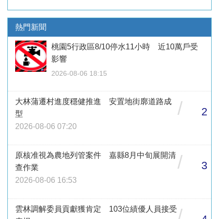
熱門新聞
桃園5行政區8/10停水11小時 近10萬戶受
影響
2026-08-06 18:15
大林蒲遷村進度穩健推進 安置地街廓道路成
/
2
型
2026-08-06 07:20
原核准視為農地列管案件 嘉縣8月中旬展開清
/
3
查作業
2026-08-06 16:53
雲林調解委員貢獻獲肯定 103位績優人員接受
/