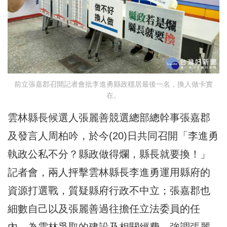
前立張嘉郡召開記者會批李進勇縣政穩居最後一名，換人做卡實
在。
雲林縣長候選人張麗善競選總部總幹事張嘉郡
及發言人周柏吟，於今(20)日共同召開「李進勇
執政公私不分？縣政做得爛，縣長就要換！」
記者會，兩人抨擊雲林縣長李進勇運用縣府的
資源打選戰，質疑縣府行政不中立；張嘉郡也
細數自己以及張麗善過往擔任立法委員的任
內，為雲林爭取的建設及相關經費，強調張麗