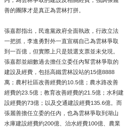
善的團隊才是真正為雲林打拼。
張嘉郡指出，民進黨政府全面執政，行政立法
一把抓，李進勇對外一直宣稱自己為雲林爭取
到一百億，但實際上只是競選支票並未兌現。
張嘉郡並細數過去擔任立委任內幫雲林爭取的
建設及經費，包括高鐵雲林設站的15億8888
萬；農村社區改善經費的10.5億；農水路改善
經費的23.5億；教育改善經費的21.5億；水利建
設經費的73億；以及交通建設經費135.6億。而
張麗善擔任立委的任內，也為雲林爭取到湖山
水庫建設經費約200億、治水經費100億、農業