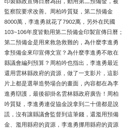
印製縣政宣傳日曆為由，動用第二預備金，被
監察院要求改善。周柏吟質疑，第二預備金
8000萬，李進勇就花了7902萬，另外在民國
103~106年度皆動用第二預備金印製宣傳日曆；
第二預備金是用來救急救難的，為什麼李進勇
拿預備金來印宣傳文宣？為什麼李進勇不敢在
縣議會編列預算？周柏吟也指出，李進勇最近
還用雲林縣政府的資源，做了一支影片，這影
片上都是選舉造勢場合的畫面，內容都在為李
進勇辯護，最後卻掛名雲林縣政府廣告！周柏
吟質疑，李進勇連促協金說拿到二十億都是說
謊，沒有讓縣議會監督到這筆錢，還濫用預備
金、濫用縣府的資源，李進勇挪用縣府的資源