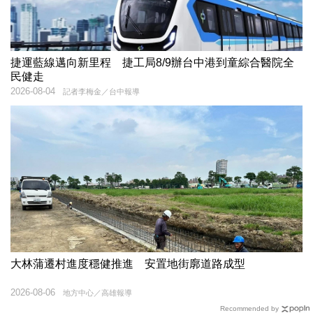
捷運藍線邁向新里程 捷工局8/9辦台中港到童綜合醫院全
民健走
2026-08-04
記者李梅金／台中報導
大林蒲遷村進度穩健推進 安置地街廓道路成型
2026-08-06
地方中心／高雄報導
Recommended by