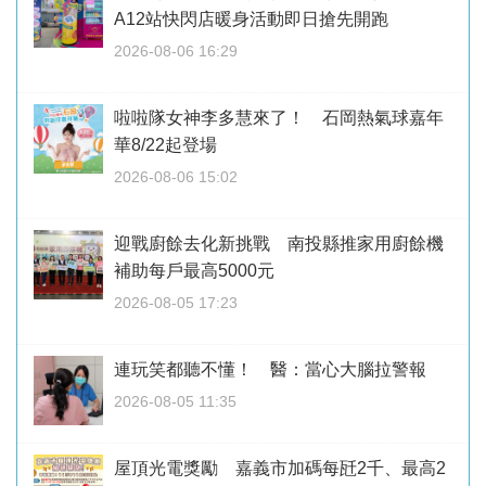
A12站快閃店暖身活動即日搶先開跑
2026-08-06 16:29
啦啦隊女神李多慧來了！ 石岡熱氣球嘉年
華8/22起登場
2026-08-06 15:02
迎戰廚餘去化新挑戰 南投縣推家用廚餘機
補助每戶最高5000元
2026-08-05 17:23
連玩笑都聽不懂！ 醫：當心大腦拉警報
2026-08-05 11:35
屋頂光電獎勵 嘉義市加碼每瓩2千、最高2