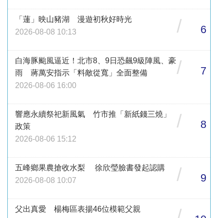
「蓮」映山豬湖 漫遊初秋好時光
/
6
2026-08-08 10:13
白海豚颱風逼近！北市8、9日恐飆9級陣風、豪
/
7
雨 蔣萬安指示「料敵從寬」全面整備
2026-08-06 16:00
響應永續祭祀新風氣 竹市推「新紙錢三燒」
/
8
政策
2026-08-06 15:12
五峰鄉果農搶收水梨 徐欣瑩臉書發起認購
/
9
2026-08-08 10:07
父出真愛 楊梅區表揚46位模範父親
/