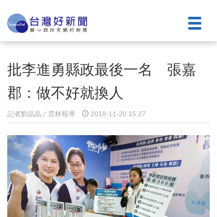
批李進勇縣政最後一名 張嘉
郡：做不好就換人
記者劉晶晶／雲林報導
2018-11-20 15:27