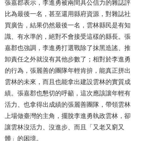
張嘉郡表示，李進勇被兩間具公信力的雜誌評
比為最後一名，甚至還用縣府資源，對雜誌社
買廣告，結果仍然最後一名，雲林縣民是有知
識、有水準的，絕對不會接受這樣的縣長。張
嘉郡也強調，李進勇打選戰除了抹黑造謠、推
卸責任之外就沒有其他步數了；相對於李進勇
的行為，張麗善的團隊年輕肯拚，能真正拼出
雲林的未來，而且也能拿出建設雲林的實質成
績。張嘉郡也懇切的呼籲，這次應該讓年輕有
活力、也拿得出成績的張麗善團隊，帶領雲林
上場做臺灣的主角，擺脫李進勇執政雲林，卻
讓雲林沒活力、沒進步、而且「又老又窮又
髒」的困境。