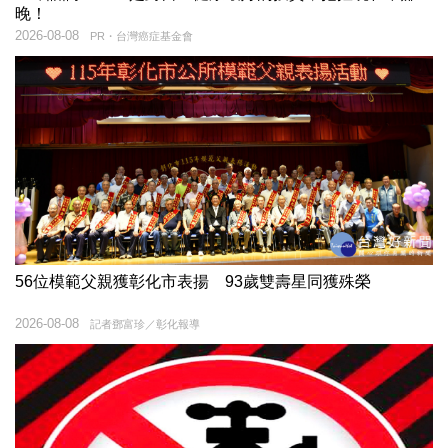
晚！
2026-08-08
PR・台灣癌症基金會
56位模範父親獲彰化市表揚 93歲雙壽星同獲殊榮
2026-08-08
記者鄧富珍／彰化報導