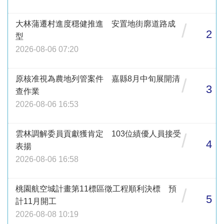
大林蒲遷村進度穩健推進 安置地街廓道路成
/
2
型
2026-08-06 07:20
原核准視為農地列管案件 嘉縣8月中旬展開清
/
3
查作業
2026-08-06 16:53
雲林調解委員貢獻獲肯定 103位績優人員接受
/
4
表揚
2026-08-06 16:58
桃園航空城計畫第11標區徵工程順利決標 預
/
5
計11月開工
2026-08-08 10:19