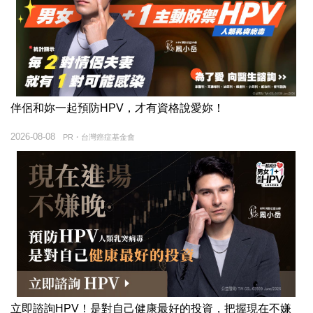
伴侶和妳一起預防HPV，才有資格說愛妳！
2026-08-08
PR・台灣癌症基金會
立即諮詢HPV！是對自己健康最好的投資，把握現在不嫌