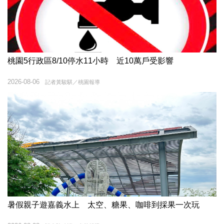
桃園5行政區8/10停水11小時 近10萬戶受影響
2026-08-06
記者黃駿騏／桃園報導
暑假親子遊嘉義水上 太空、糖果、咖啡到採果一次玩