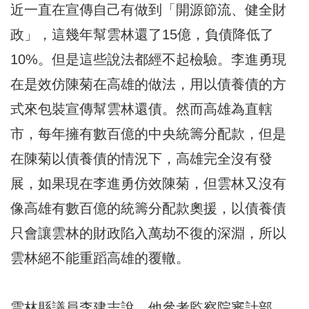
近一直在宣傳自己有做到「開源節流、健全財
政」，這幾年幫雲林還了15億，負債降低了
10%。但是這些說法都經不起檢驗。李進勇現
在是效仿陳菊在高雄的做法，用以債養債的方
式來包裝宣傳幫雲林還債。然而高雄為直轄
市，每年擁有數百億的中央統籌分配款，但是
在陳菊以債養債的情況下，高雄完全沒有發
展，如果現在李進勇仿效陳菊，但雲林又沒有
像高雄有數百億的統籌分配款奧援，以債養債
只會讓雲林的財政陷入萬劫不復的深淵，所以
雲林絕不能重蹈高雄的覆轍。
雲林縣議員李建志說，他參考監察院審計部