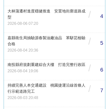
大林蒲遷村進度穩健推進 安置地街廓道路成
/
4
型
2026-08-06 07:20
嘉縣衛生局抽驗源春製油廠油品 苯駢芘檢驗
/
5
合格
2026-08-04 20:36
南投縣府規劃重建綜合大樓 打造完整行政區
/
6
2026-08-04 19:06
持續完善人本交通建設 桃園捷運沿線首條人
/
7
行示範道路完工
2026-08-03 20:48