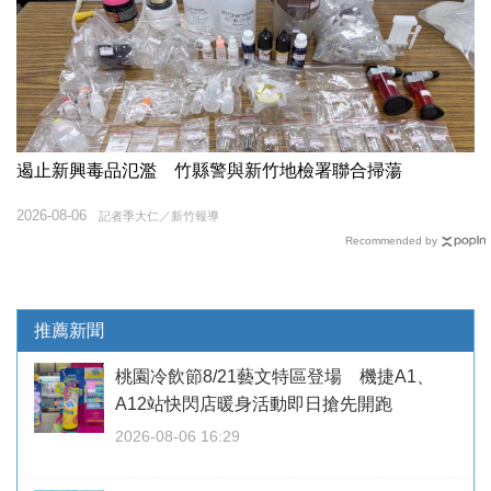
遏止新興毒品氾濫 竹縣警與新竹地檢署聯合掃蕩
2026-08-06
記者季大仁／新竹報導
Recommended by
推薦新聞
桃園冷飲節8/21藝文特區登場 機捷A1、
A12站快閃店暖身活動即日搶先開跑
2026-08-06 16:29