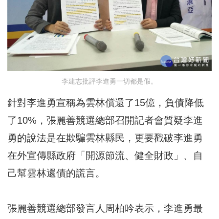
李建志批評李進勇一切都是假。
針對李進勇宣稱為雲林償還了15億，負債降低
了10%，張麗善競選總部召開記者會質疑李進
勇的說法是在欺騙雲林縣民，更要戳破李進勇
在外宣傳縣政府「開源節流、健全財政」、自
己幫雲林還債的謊言。
張麗善競選總部發言人周柏吟表示，李進勇最