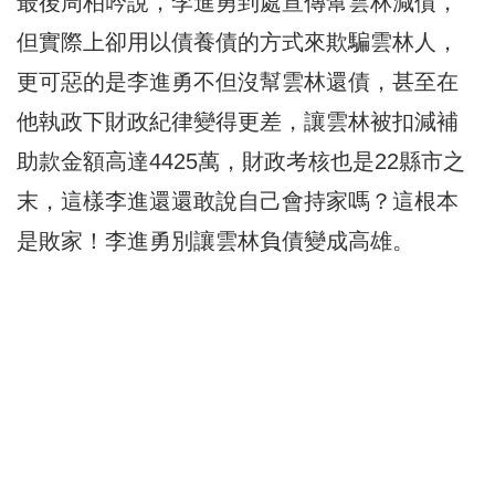
最後周柏吟說，李進勇到處宣傳幫雲林減債，
但實際上卻用以債養債的方式來欺騙雲林人，
更可惡的是李進勇不但沒幫雲林還債，甚至在
他執政下財政紀律變得更差，讓雲林被扣減補
助款金額高達4425萬，財政考核也是22縣市之
末，這樣李進還還敢說自己會持家嗎？這根本
是敗家！李進勇別讓雲林負債變成高雄。