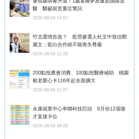
暑假腸病毒升溫！1歲童睡夢反覆肌抽躍送
醫 醫籲留意重症警訊
2026-08-04 14:57
竹北選情告急？ 藍營參選人杜文中致信鄭
麗文：藍白合作絕不能喪失尊嚴
2026-08-04 11:28
200點抵農會消費、100點抵醫療補助 桃園
敬老愛心卡116年起全面擴大
2026-08-04 11:07
永康就業中心串聯科技巨頭 8月份12場徵
才直接卡位
2026-08-04 08:20