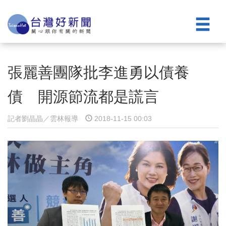
張麗善團隊批李進勇以債養
債 開源節流都是謊言
記者劉晶晶／雲林報導
2018-11-15 00:03