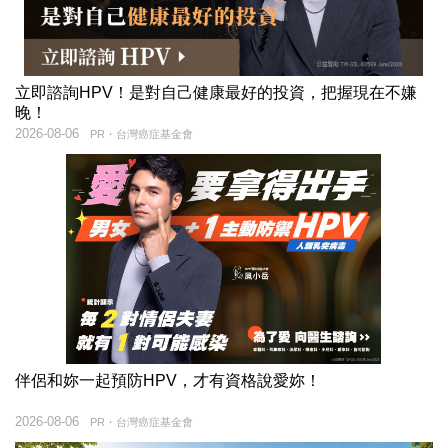
立即諮詢HPV！是對自己健康最好的投資，把握現在不嫌
晚！
2026-08-06
PR・台灣癌症基金會
伴侶和妳一起預防HPV，才有資格說愛妳！
2026-08-06
PR・台灣癌症基金會