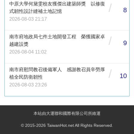
中原大學何黛雯校友獲傑出建築師獎 以修復
/
8
式韌性設計縫補土地記憶
2026-08-03 21:17
南市府地政局七件土地開發工程 榮獲國家卓
/
9
越建設獎
2026-08-04 11:02
南市府慰問教召後備軍人 感謝教召員辛勞厚
/
10
植全民防衛韌性
2026-08-03 23:26
本站由大運聯和國際有限公司所維運
© 2015-2026 TaiwanHot.net All Rights Reserved.