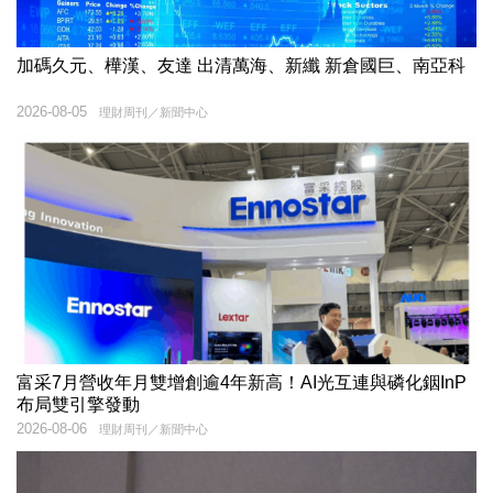
加碼久元、樺漢、友達 出清萬海、新纖 新倉國巨、南亞科
2026-08-05
理財周刊／新聞中心
富采7月營收年月雙增創逾4年新高！AI光互連與磷化銦InP
布局雙引擎發動
2026-08-06
理財周刊／新聞中心