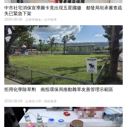
中市社宅消保宣導圖卡竟出現五星國徽 都發局坦承審查疏
失已緊急下架
2026-08-06
記者李梅金／台中報導
拒用化學除草劑 南投環保局推動雜草友善管理示範區
2026-08-04
記者扶小萍／南投報導