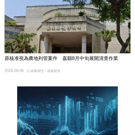
原核准視為農地列管案件 嘉縣8月中旬展開清查作業
2026-08-06
記者陳致愷／嘉義報導