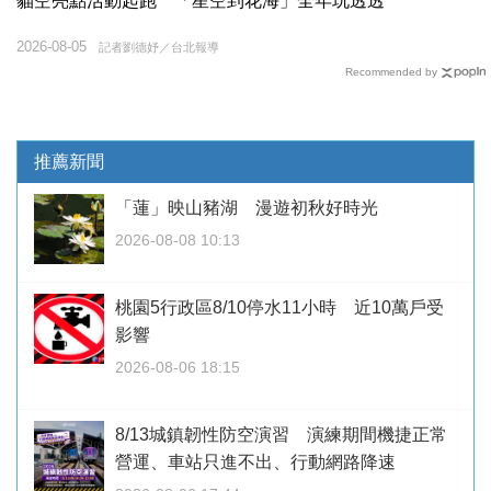
貓空亮點活動起跑 「星空到花海」全年玩透透
2026-08-05
記者劉德妤／台北報導
Recommended by
推薦新聞
「蓮」映山豬湖 漫遊初秋好時光
2026-08-08 10:13
桃園5行政區8/10停水11小時 近10萬戶受
影響
2026-08-06 18:15
8/13城鎮韌性防空演習 演練期間機捷正常
營運、車站只進不出、行動網路降速