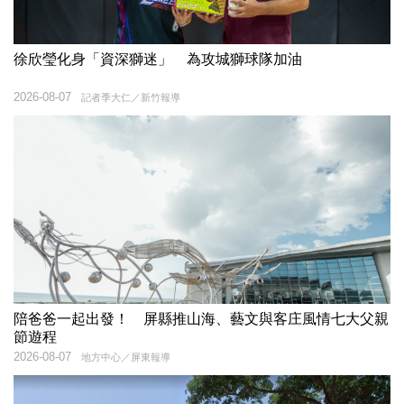
徐欣瑩化身「資深獅迷」 為攻城獅球隊加油
2026-08-07
記者季大仁／新竹報導
陪爸爸一起出發！ 屏縣推山海、藝文與客庄風情七大父親
節遊程
2026-08-07
地方中心／屏東報導