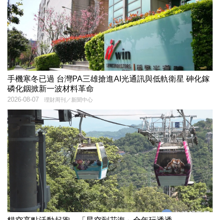
手機寒冬已過 台灣PA三雄搶進AI光通訊與低軌衛星 砷化鎵
磷化銦掀新一波材料革命
2026-08-07
理財周刊／新聞中心