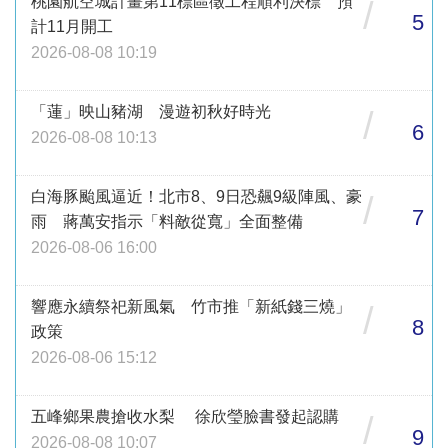
桃園航空城計畫第11標區徵工程順利決標 預
/
5
計11月開工
2026-08-08 10:19
「蓮」映山豬湖 漫遊初秋好時光
/
6
2026-08-08 10:13
白海豚颱風逼近！北市8、9日恐飆9級陣風、豪
/
7
雨 蔣萬安指示「料敵從寬」全面整備
2026-08-06 16:00
響應永續祭祀新風氣 竹市推「新紙錢三燒」
/
8
政策
2026-08-06 15:12
五峰鄉果農搶收水梨 徐欣瑩臉書發起認購
/
9
2026-08-08 10:07