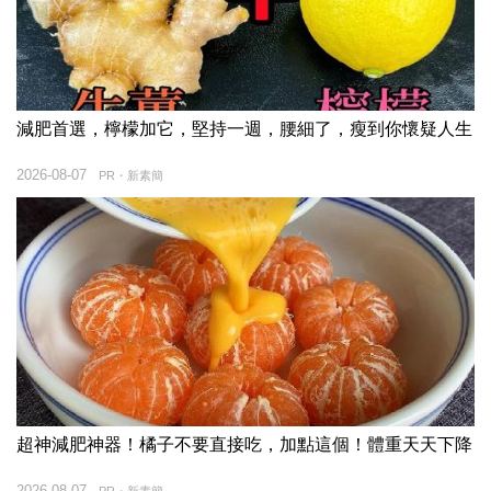
減肥首選，檸檬加它，堅持一週，腰細了，瘦到你懷疑人生
2026-08-07
PR・新素簡
超神減肥神器！橘子不要直接吃，加點這個！體重天天下降
2026-08-07
PR・新素簡