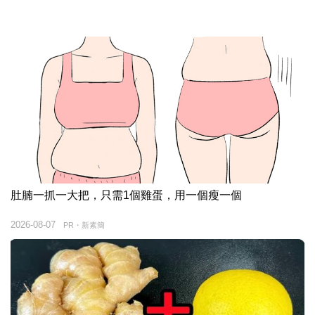
肚腩一抓一大把，只需1個雞蛋，用一個瘦一個
2026-08-07
PR・新素簡