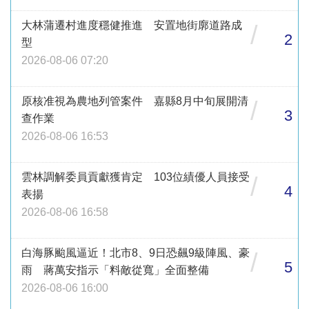
大林蒲遷村進度穩健推進 安置地街廓道路成
/
2
型
2026-08-06 07:20
原核准視為農地列管案件 嘉縣8月中旬展開清
/
3
查作業
2026-08-06 16:53
雲林調解委員貢獻獲肯定 103位績優人員接受
/
4
表揚
2026-08-06 16:58
白海豚颱風逼近！北市8、9日恐飆9級陣風、豪
/
5
雨 蔣萬安指示「料敵從寬」全面整備
2026-08-06 16:00