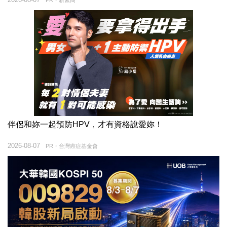
伴侶和妳一起預防HPV，才有資格說愛妳！
2026-08-07
PR・台灣癌症基金會