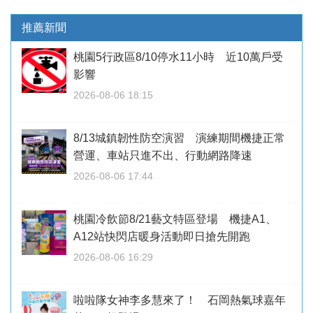
推薦新聞
桃園5行政區8/10停水11小時 近10萬戶受
影響
2026-08-06 18:15
8/13城鎮韌性防空演習 演練期間機捷正常
營運、車站只進不出、行動網路降速
2026-08-06 17:44
桃園冷飲節8/21藝文特區登場 機捷A1、
A12站快閃店暖身活動即日搶先開跑
2026-08-06 16:29
啦啦隊女神李多慧來了！ 石岡熱氣球嘉年