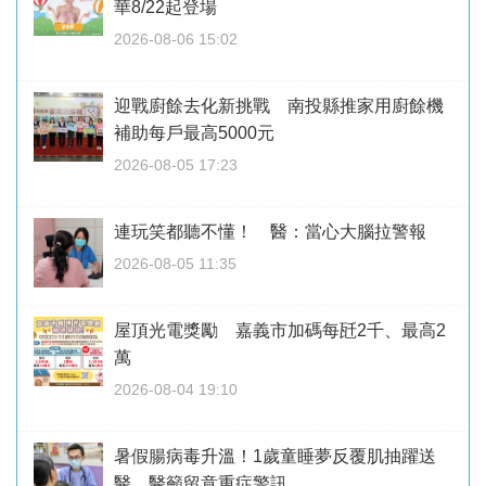
華8/22起登場
2026-08-06 15:02
迎戰廚餘去化新挑戰 南投縣推家用廚餘機
補助每戶最高5000元
2026-08-05 17:23
連玩笑都聽不懂！ 醫：當心大腦拉警報
2026-08-05 11:35
屋頂光電獎勵 嘉義市加碼每瓩2千、最高2
萬
2026-08-04 19:10
暑假腸病毒升溫！1歲童睡夢反覆肌抽躍送
醫 醫籲留意重症警訊