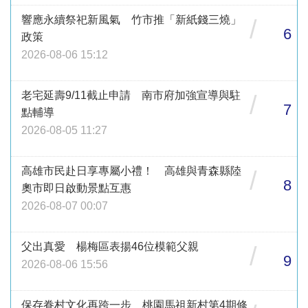
響應永續祭祀新風氣 竹市推「新紙錢三燒」
/
6
政策
2026-08-06 15:12
老宅延壽9/11截止申請 南市府加強宣導與駐
/
7
點輔導
2026-08-05 11:27
高雄市民赴日享專屬小禮！ 高雄與青森縣陸
/
8
奧市即日啟動景點互惠
2026-08-07 00:07
父出真愛 楊梅區表揚46位模範父親
/
9
2026-08-06 15:56
保存眷村文化再跨一步 桃園馬祖新村第4期修