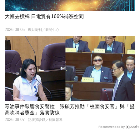
大幅去槓桿 日電貿有166%補漲空間
2026-08-05
理財周刊／新聞中心
毒油事件敲響食安警鐘 張碩芳推動「校園食安官」與「提
高吹哨者獎金」落實防線
2026-08-07
記者黃駿騏／桃園報導
Recommended by