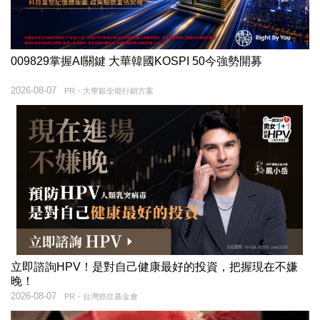
009829掌握AI關鍵 大華韓國KOSPI 50今強勢開募
2026-08-07
PR・大華銀全能行銷方案
立即諮詢HPV！是對自己健康最好的投資，把握現在不嫌
晚！
2026-08-07
PR・台灣癌症基金會