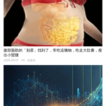
腹部脂肪的「剋星」找到了，常吃這幾物，吃走大肚囊，瘦
出小蠻腰
2026-08-07
PR・新素簡