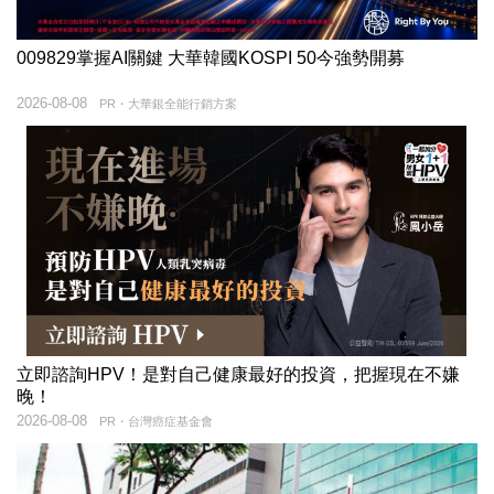
009829掌握AI關鍵 大華韓國KOSPI 50今強勢開募
2026-08-08
PR・大華銀全能行銷方案
立即諮詢HPV！是對自己健康最好的投資，把握現在不嫌
晚！
2026-08-08
PR・台灣癌症基金會