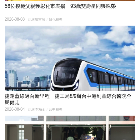
56位模範父親獲彰化市表揚 93歲雙壽星同獲殊榮
2026-08-08
記者鄧富珍／彰化報導
捷運藍線邁向新里程 捷工局8/9辦台中港到童綜合醫院全
民健走
2026-08-04
記者李梅金／台中報導