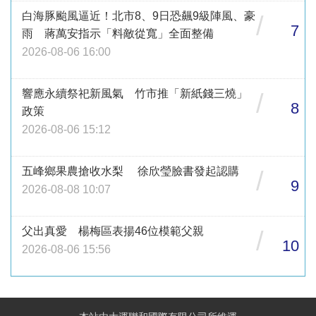
白海豚颱風逼近！北市8、9日恐飆9級陣風、豪
/
7
雨 蔣萬安指示「料敵從寬」全面整備
2026-08-06 16:00
響應永續祭祀新風氣 竹市推「新紙錢三燒」
/
8
政策
2026-08-06 15:12
五峰鄉果農搶收水梨 徐欣瑩臉書發起認購
/
9
2026-08-08 10:07
父出真愛 楊梅區表揚46位模範父親
/
10
2026-08-06 15:56