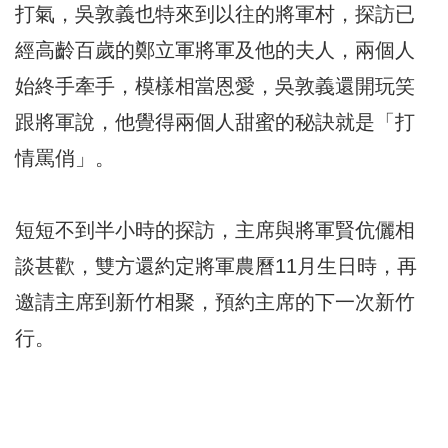
打氣，吳敦義也特來到以往的將軍村，探訪已
經高齡百歲的鄭立軍將軍及他的夫人，兩個人
始終手牽手，模樣相當恩愛，吳敦義還開玩笑
跟將軍說，他覺得兩個人甜蜜的秘訣就是「打
情罵俏」。
短短不到半小時的探訪，主席與將軍賢伉儷相
談甚歡，雙方還約定將軍農曆11月生日時，再
邀請主席到新竹相聚，預約主席的下一次新竹
行。