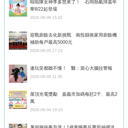
啦啦隊女神李多慧來了！ 石岡熱氣球嘉年
華8/22起登場
2026-08-06 15:02
迎戰廚餘去化新挑戰 南投縣推家用廚餘機
補助每戶最高5000元
2026-08-05 17:23
連玩笑都聽不懂！ 醫：當心大腦拉警報
2026-08-05 11:35
屋頂光電獎勵 嘉義市加碼每瓩2千、最高2
萬
2026-08-04 19:10
暑假腸病毒升溫！1歲童睡夢反覆肌抽躍送