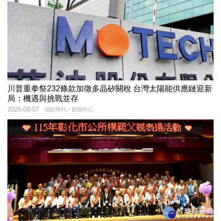
川普重拳祭232條款加徵多晶矽關稅 台灣太陽能供應鏈迎新
局：機遇與挑戰並存
2026-08-07
理財周刊／新聞中心