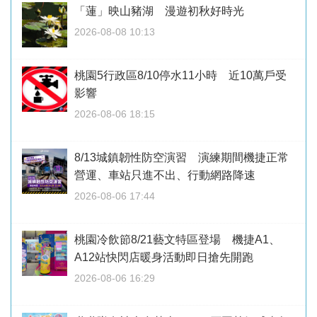
「蓮」映山豬湖 漫遊初秋好時光
2026-08-08 10:13
桃園5行政區8/10停水11小時 近10萬戶受
影響
2026-08-06 18:15
8/13城鎮韌性防空演習 演練期間機捷正常
營運、車站只進不出、行動網路降速
2026-08-06 17:44
桃園冷飲節8/21藝文特區登場 機捷A1、
A12站快閃店暖身活動即日搶先開跑
2026-08-06 16:29