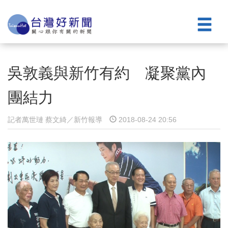
吳敦義與新竹有約 凝聚黨內
團結力
記者萬世璉 蔡文綺／新竹報導
2018-08-24 20:56