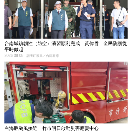
台南城鎮韌性（防空）演習順利完成 黃偉哲：全民防護從
平時做起
2026-08-08
記者莊漢昌／台南報導
白海豚颱風接近 竹市明日啟動災害應變中心