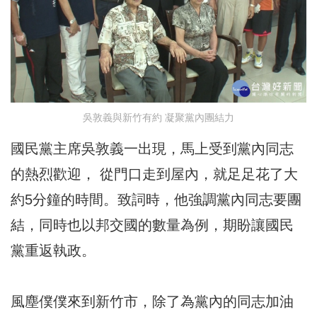
吳敦義與新竹有約 凝聚黨內團結力
國民黨主席吳敦義一出現，馬上受到黨內同志
的熱烈歡迎， 從門口走到屋內，就足足花了大
約5分鐘的時間。致詞時，他強調黨內同志要團
結，同時也以邦交國的數量為例，期盼讓國民
黨重返執政。
風塵僕僕來到新竹市，除了為黨內的同志加油