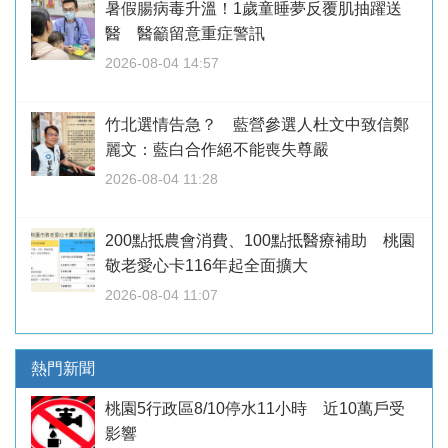
暑假腸病毒升溫！1歲童睡夢反覆肌抽躍送
醫 醫籲留意重症警訊
2026-08-04 14:57
竹北選情告急？ 藍營參選人杜文中致信鄭
麗文：藍白合作絕不能喪失尊嚴
2026-08-04 11:28
200點抵農會消費、100點抵醫療補助 桃園
敬老愛心卡116年起全面擴大
2026-08-04 11:07
熱門新聞
桃園5行政區8/10停水11小時 近10萬戶受
影響