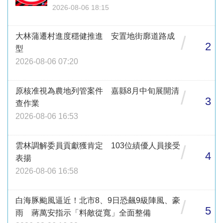
2026-08-06 18:15
大林蒲遷村進度穩健推進 安置地街廓道路成
/
2
型
2026-08-06 07:20
原核准視為農地列管案件 嘉縣8月中旬展開清
/
3
查作業
2026-08-06 16:53
雲林調解委員貢獻獲肯定 103位績優人員接受
/
4
表揚
2026-08-06 16:58
白海豚颱風逼近！北市8、9日恐飆9級陣風、豪
/
5
雨 蔣萬安指示「料敵從寬」全面整備