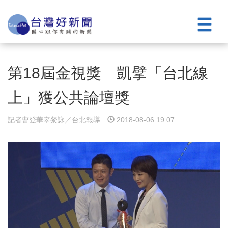
第18屆金視獎 凱擘「台北線
上」獲公共論壇獎
記者曹登華辜粲詠／台北報導
2018-08-06 19:07