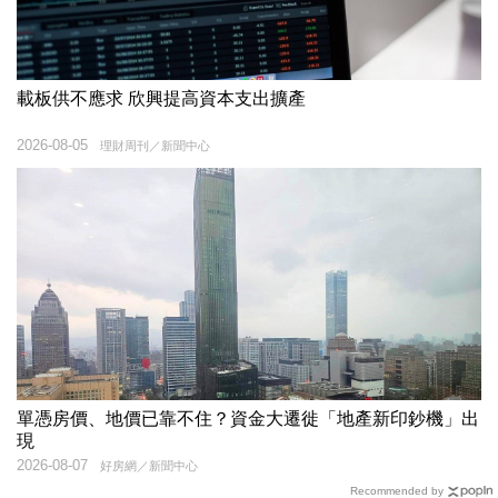
載板供不應求 欣興提高資本支出擴產
2026-08-05
理財周刊／新聞中心
單憑房價、地價已靠不住？資金大遷徙「地產新印鈔機」出
現
2026-08-07
好房網／新聞中心
Recommended by