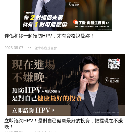
伴侶和妳一起預防HPV，才有資格說愛妳！
2026-08-07
PR・台灣癌症基金會
立即諮詢HPV！是對自己健康最好的投資，把握現在不嫌
晚！