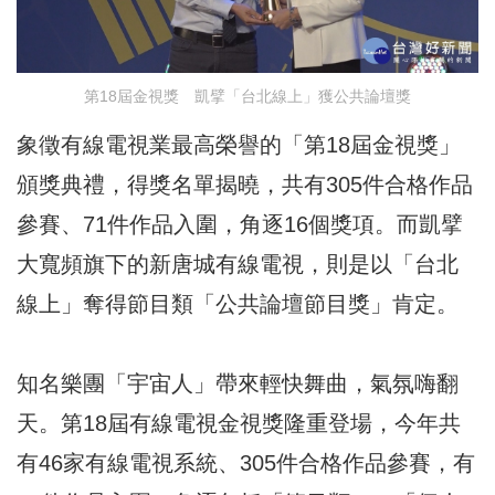
第18屆金視獎 凱擘「台北線上」獲公共論壇獎
象徵有線電視業最高榮譽的「第18屆金視獎」
頒獎典禮，得獎名單揭曉，共有305件合格作品
參賽、71件作品入圍，角逐16個獎項。而凱擘
大寬頻旗下的新唐城有線電視，則是以「台北
線上」奪得節目類「公共論壇節目獎」肯定。
知名樂團「宇宙人」帶來輕快舞曲，氣氛嗨翻
天。第18屆有線電視金視獎隆重登場，今年共
有46家有線電視系統、305件合格作品參賽，有