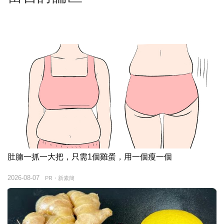
肚腩一抓一大把，只需1個雞蛋，用一個瘦一個
2026-08-07
PR・新素簡