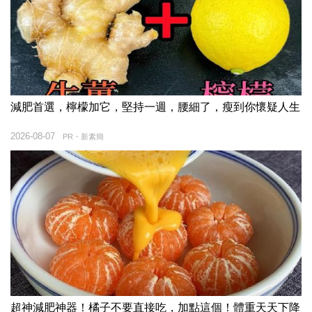
減肥首選，檸檬加它，堅持一週，腰細了，瘦到你懷疑人生
2026-08-07
PR・新素簡
超神減肥神器！橘子不要直接吃，加點這個！體重天天下降