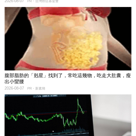
2026-08-07
PR・台灣癌症基金會
腹部脂肪的「剋星」找到了，常吃這幾物，吃走大肚囊，瘦
出小蠻腰
2026-08-07
PR・新素簡