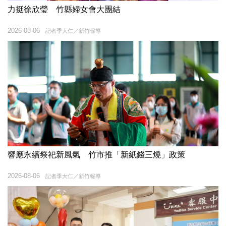
力挺徐欣瑩 竹縣婦女會大團結
2026-08-06
記者季大仁／新竹報導
響應永續祭祀新風氣 竹市推「新紙錢三燒」政策
2026-08-06
記者季大仁／新竹報導