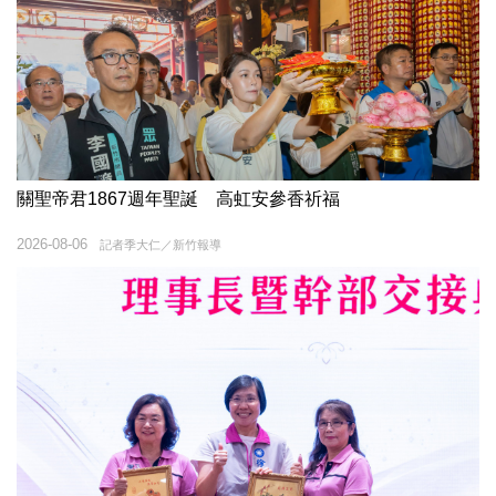
關聖帝君1867週年聖誕 高虹安參香祈福
2026-08-06
記者季大仁／新竹報導