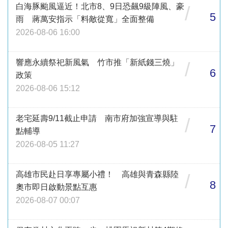
白海豚颱風逼近！北市8、9日恐飆9級陣風、豪
/
5
雨 蔣萬安指示「料敵從寬」全面整備
2026-08-06 16:00
響應永續祭祀新風氣 竹市推「新紙錢三燒」
/
6
政策
2026-08-06 15:12
老宅延壽9/11截止申請 南市府加強宣導與駐
/
7
點輔導
2026-08-05 11:27
高雄市民赴日享專屬小禮！ 高雄與青森縣陸
/
8
奧市即日啟動景點互惠
2026-08-07 00:07