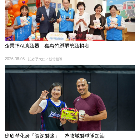
企業捐AI助聽器 嘉惠竹縣弱勢聽損者
2026-08-05
記者季大仁／新竹報導
徐欣瑩化身「資深獅迷」 為攻城獅球隊加油