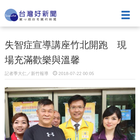
失智症宣導講座竹北開跑 現
場充滿歡樂與溫馨
記者季大仁／新竹報導
2018-07-22 00:05