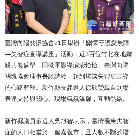
臺灣向陽關懷協會21日舉辦「關懷守護愛無限
—失智症宣導講座」活動，近3百位竹北在地鄉
親共襄盛舉，同微電影導演澎恰恰、臺灣向陽
關懷協會理事長談詩玲一起到場談失智症宣導
的心路歷程。新竹縣長參選人徐欣瑩親自到場
表達支持與關心。現場氣氛溫馨，互動熱絡。
新竹縣議員參選人吳旭智表示，臺灣罹患失智
症的人口相當於一個嘉義市，且人數不斷的增