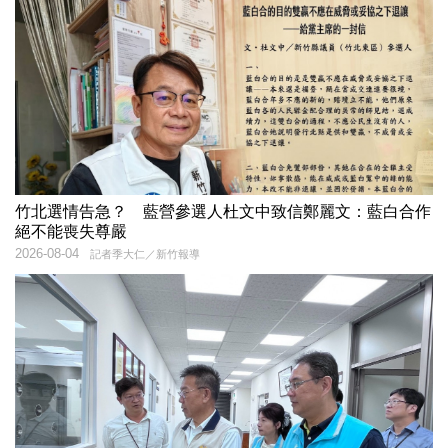
竹北選情告急？ 藍營參選人杜文中致信鄭麗文：藍白合作
絕不能喪失尊嚴
2026-08-04
記者季大仁／新竹報導