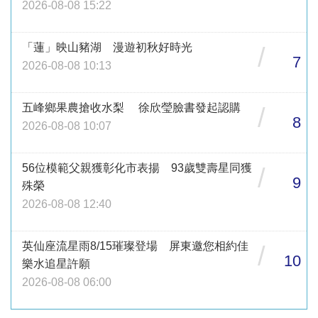
2026-08-08 15:22
「蓮」映山豬湖 漫遊初秋好時光
/
7
2026-08-08 10:13
五峰鄉果農搶收水梨 徐欣瑩臉書發起認購
/
8
2026-08-08 10:07
56位模範父親獲彰化市表揚 93歲雙壽星同獲
/
9
殊榮
2026-08-08 12:40
英仙座流星雨8/15璀璨登場 屏東邀您相約佳
/
10
樂水追星許願
2026-08-08 06:00