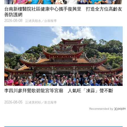
台南新樓醫院社區健康中心攜手復興里 打造全方位高齡友
善防護網
2026-08-08
記者吳順永／台南報導
李四川參拜鶯歌碧龍宮等宮廟 人氣旺「凍蒜」聲不斷
2026-08-05
記者黃村杉／新北報導
Recommended by