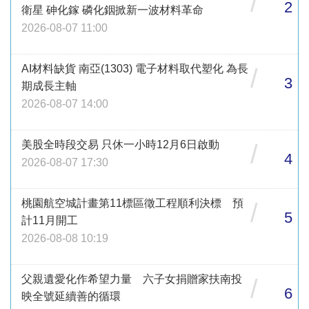
/
2
衛星 砷化鎵 磷化銦掀新一波材料革命
2026-08-07 11:00
AI材料缺貨 南亞(1303) 電子材料取代塑化 為長
/
3
期成長主軸
2026-08-07 14:00
美股全時段交易 只休一小時12月6日啟動
/
4
2026-08-07 17:30
桃園航空城計畫第11標區徵工程順利決標 預
/
5
計11月開工
2026-08-08 10:19
父親遺愛化作希望力量 六子女捐贈家扶南投
/
6
映全號延續善的循環