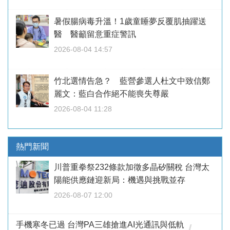
暑假腸病毒升溫！1歲童睡夢反覆肌抽躍送
醫 醫籲留意重症警訊
2026-08-04 14:57
竹北選情告急？ 藍營參選人杜文中致信鄭
麗文：藍白合作絕不能喪失尊嚴
2026-08-04 11:28
熱門新聞
川普重拳祭232條款加徵多晶矽關稅 台灣太
陽能供應鏈迎新局：機遇與挑戰並存
2026-08-07 12:00
手機寒冬已過 台灣PA三雄搶進AI光通訊與低軌