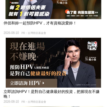
伴侶和妳一起預防HPV，才有資格說愛妳！
2026-08-10
PR・台灣癌症基金會
立即諮詢HPV！是對自己健康最好的投資，把握現在不嫌
晚！
2026-08-10
PR・台灣癌症基金會