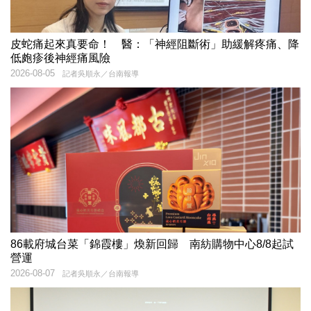
皮蛇痛起來真要命！ 醫：「神經阻斷術」助緩解疼痛、降
低皰疹後神經痛風險
2026-08-05
記者吳順永／台南報導
86載府城台菜「錦霞樓」煥新回歸 南紡購物中心8/8起試
營運
2026-08-07
記者吳順永／台南報導