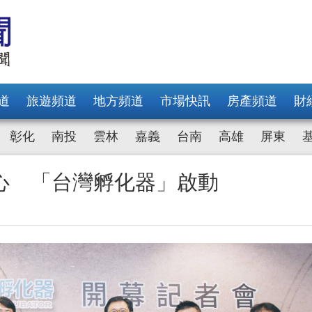
道
旅遊頻道
地方頻道
市場快訊
房產頻道
財
彰化
南投
雲林
嘉義
台南
高雄
屏東
心 「台灣孵化器」啟動