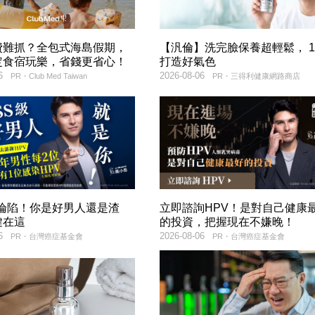
費難抓？全包式海島假期，
【汎倫】洗完臉保養超輕鬆， 
定食宿玩樂，省錢更省心！
打造好氣色
6
2026-08-06
PR・Club Med Taiwan
PR・三得利健康網路商店
率淪陷！你是好男人還是渣
立即諮詢HPV！是對自己健康
鍵在這
的投資，把握現在不嫌晚！
6
2026-08-06
PR・台灣癌症基金會
PR・台灣癌症基金會