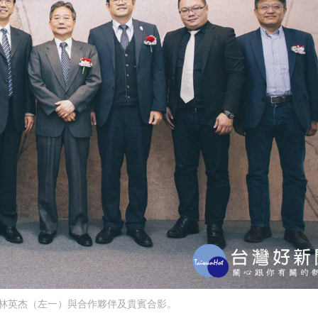
林英杰（左一）與合作夥伴及貴賓合影。