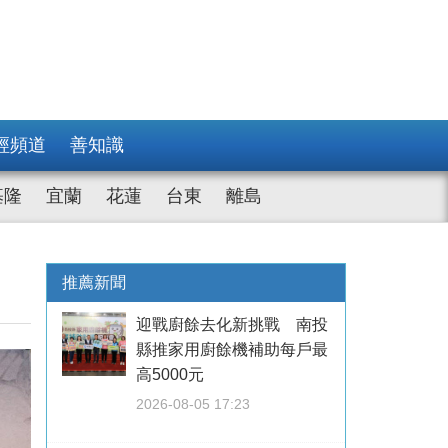
經頻道
善知識
基隆
宜蘭
花蓮
台東
離島
推薦新聞
迎戰廚餘去化新挑戰 南投
縣推家用廚餘機補助每戶最
高5000元
2026-08-05 17:23