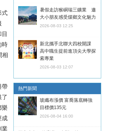
暑假走訪猴硐瑞三鑛業 邀
形式
大小朋友感受煤鄉文化魅力
服
2026-08-03 12:25
和目
的時
新北攜手北聯大四校開課
高中職生提前進頂尖大學探
間相
索專業
2026-08-03 12:07
與帶
熱門新聞
供了
玻纖布漲價 富喬落底轉強
都樂
目標價135元
2026-08-04 16:00
經成
創業