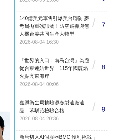
140億美元軍售引爆美台聯防 麥
/
7
考爾拋重磅訊號！防空飛彈與無
人機台美共同生產大轉型
2026-08-04 16:30
「世界的入口：南島台灣」為題
/
8
從台東連結世界 115年國慶焰
火點亮東海岸
2026-08-04 00:06
嘉縣衛生局抽驗源春製油廠油
/
9
品 苯駢芘檢驗合格
2026-08-04 20:36
新唐切入AI伺服器BMC 獲利挑戰