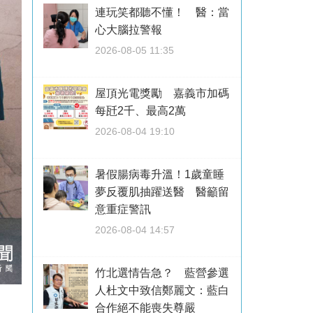
連玩笑都聽不懂！ 醫：當
心大腦拉警報
2026-08-05 11:35
屋頂光電獎勵 嘉義市加碼
每瓩2千、最高2萬
2026-08-04 19:10
暑假腸病毒升溫！1歲童睡
夢反覆肌抽躍送醫 醫籲留
意重症警訊
2026-08-04 14:57
竹北選情告急？ 藍營參選
人杜文中致信鄭麗文：藍白
合作絕不能喪失尊嚴