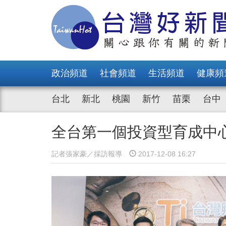
政治頻道
社會頻道
生活頻道
健康頻
台北
新北
桃園
新竹
苗栗
台中
全台第一個投資型育成中
記者張家豪／採訪報導
2017-12-08 16:27