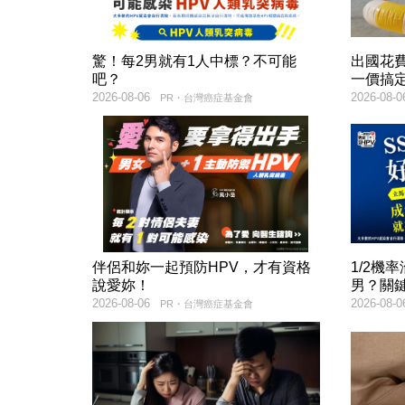
驚！每2男就有1人中標？不可能
出國花
吧？
一價搞
2026-08-06
2026-08-0
PR・台灣癌症基金會
伴侶和妳一起預防HPV，才有資格
1/2機
說愛妳！
男？關
2026-08-06
2026-08-0
PR・台灣癌症基金會