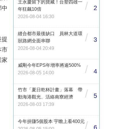
王永慶留下的寶藏！台塑四雄一
/
2
部中
年狂飆10倍
2026-08-04 16:30
縫合都市最後缺口 員林大道環
/
並提
3
狀路網全面串聯
2026-08-04 20:49
本市
業家
威剛今年EPS年增率將逾500%
/
4
2026-08-05 14:00
竹市「夏日乾杯計畫」落幕 帶
/
5
動海港觀光、活絡南寮經濟
2026-08-03 17:39
今年拚賺5個股本 宇瞻上看400元
/
6
2026-08-05 15:00