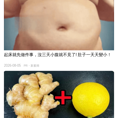
起床就先做件事，沒三天小腹就不見了! 肚子一天天變小！
2026-08-05
PR・新素簡