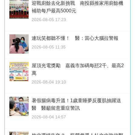
迎戰廚餘去化新挑戰 南投縣推家用廚餘機
補助每戶最高5000元
2026-08-05 17:23
連玩笑都聽不懂！ 醫：當心大腦拉警報
2026-08-05 11:35
屋頂光電獎勵 嘉義市加碼每瓩2千、最高2
萬
2026-08-04 19:10
暑假腸病毒升溫！1歲童睡夢反覆肌抽躍送
醫 醫籲留意重症警訊
2026-08-04 14:57