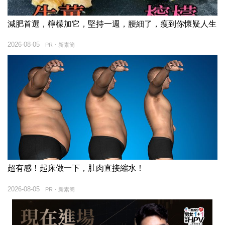
減肥首選，檸檬加它，堅持一週，腰細了，瘦到你懷疑人生
2026-08-05
PR・新素簡
超有感！起床做一下，肚肉直接縮水！
2026-08-05
PR・新素簡