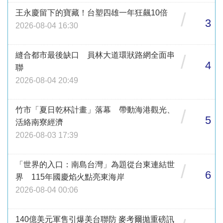
王永慶留下的寶藏！台塑四雄一年狂飆10倍
/
3
2026-08-04 16:30
縫合都市最後缺口 員林大道環狀路網全面串
/
4
聯
2026-08-04 20:49
竹市「夏日乾杯計畫」落幕 帶動海港觀光、
/
5
活絡南寮經濟
2026-08-03 17:39
「世界的入口：南島台灣」為題從台東連結世
/
6
界 115年國慶焰火點亮東海岸
2026-08-04 00:06
140億美元軍售引爆美台聯防 麥考爾拋重磅訊