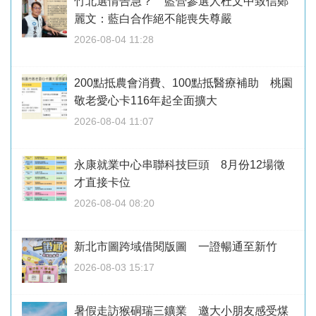
竹北選情告急？ 藍營參選人杜文中致信鄭
麗文：藍白合作絕不能喪失尊嚴
2026-08-04 11:28
200點抵農會消費、100點抵醫療補助 桃園
敬老愛心卡116年起全面擴大
2026-08-04 11:07
永康就業中心串聯科技巨頭 8月份12場徵
才直接卡位
2026-08-04 08:20
新北市圖跨域借閱版圖 一證暢通至新竹
2026-08-03 15:17
暑假走訪猴硐瑞三鑛業 邀大小朋友感受煤