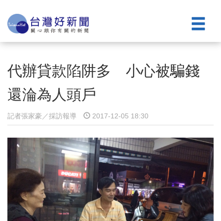
代辦貸款陷阱多 小心被騙錢
還淪為人頭戶
記者張家豪／採訪報導
2017-12-05 18:30