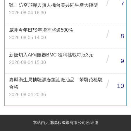
/
7
號！防空飛彈與無人機台美共同生產大轉型
2026-08-04 16:30
威剛今年EPS年增率將逾500%
/
8
2026-08-05 14:00
新唐切入AI伺服器BMC 獲利挑戰每股3元
/
9
2026-08-04 15:30
嘉縣衛生局抽驗源春製油廠油品 苯駢芘檢驗
/
10
合格
2026-08-04 20:36
本站由大運聯和國際有限公司所維運