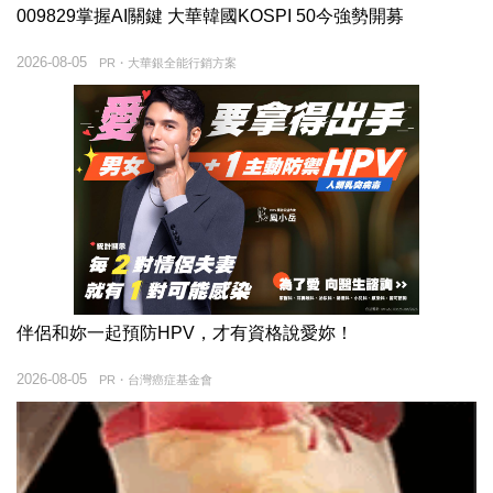
009829掌握AI關鍵 大華韓國KOSPI 50今強勢開募
2026-08-05
PR・大華銀全能行銷方案
伴侶和妳一起預防HPV，才有資格說愛妳！
2026-08-05
PR・台灣癌症基金會