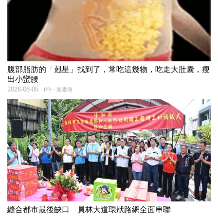
腹部脂肪的「剋星」找到了，常吃這幾物，吃走大肚囊，瘦
出小蠻腰
2026-08-05
PR・新素簡
縫合都市最後缺口 員林大道環狀路網全面串聯