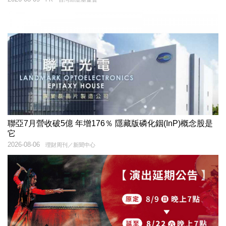
聯亞7月營收破5億 年增176％ 隱藏版磷化銦(InP)概念股是
它
2026-08-06
理財周刊／新聞中心