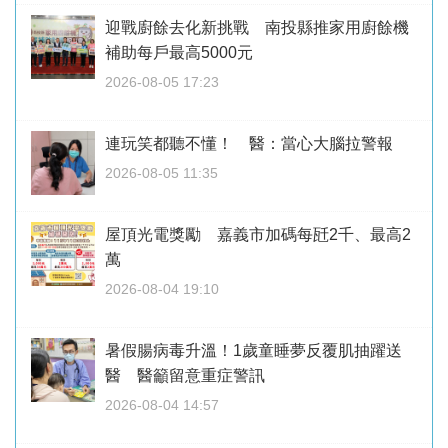
迎戰廚餘去化新挑戰 南投縣推家用廚餘機
補助每戶最高5000元
2026-08-05 17:23
連玩笑都聽不懂！ 醫：當心大腦拉警報
2026-08-05 11:35
屋頂光電獎勵 嘉義市加碼每瓩2千、最高2
萬
2026-08-04 19:10
暑假腸病毒升溫！1歲童睡夢反覆肌抽躍送
醫 醫籲留意重症警訊
2026-08-04 14:57