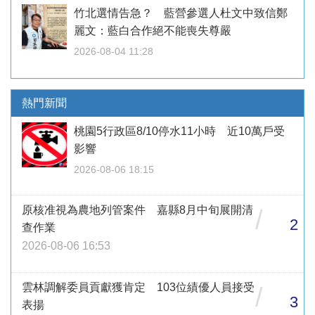
竹北選情告急？ 藍營參選人杜文中致信鄭
麗文：藍白合作絕不能喪失尊嚴
2026-08-04 11:28
熱門新聞
桃園5行政區8/10停水11小時 近10萬戶受
影響
2026-08-06 18:15
原核准視為農地列管案件 嘉縣8月中旬展開清
/
2
查作業
2026-08-06 16:53
雲林調解委員貢獻獲肯定 103位績優人員接受
/
3
表揚