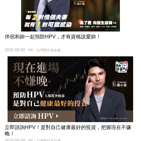
伴侶和妳一起預防HPV，才有資格說愛妳！
2026-08-09
PR・台灣癌症基金會
立即諮詢HPV！是對自己健康最好的投資，把握現在不嫌
晚！
2026-08-09
PR・台灣癌症基金會