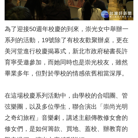
為了迎接50週年校慶的到來，崇光女中舉辦一
系列的活動，19號除了有校友歡聚辦桌，更在
美河堂進行校慶揭幕式，新北市政府秘書長許
育寧受邀參加，而她同時也是崇光校友，雖然
畢業多年，但對於學校的情感依舊相當深厚。
在這場校慶系列活動中，由學校的合唱團、管
弦樂團，以及多位學生，聯合演出「崇尚光明
之奇幻旅程」音樂劇，講述主顧傳教修女會的
修女們，是如何籌款、買地、蓋校、辦教育的