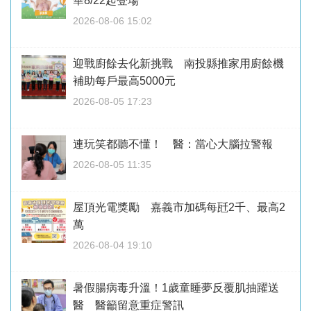
華8/22起登場
2026-08-06 15:02
迎戰廚餘去化新挑戰 南投縣推家用廚餘機
補助每戶最高5000元
2026-08-05 17:23
連玩笑都聽不懂！ 醫：當心大腦拉警報
2026-08-05 11:35
屋頂光電獎勵 嘉義市加碼每瓩2千、最高2
萬
2026-08-04 19:10
暑假腸病毒升溫！1歲童睡夢反覆肌抽躍送
醫 醫籲留意重症警訊