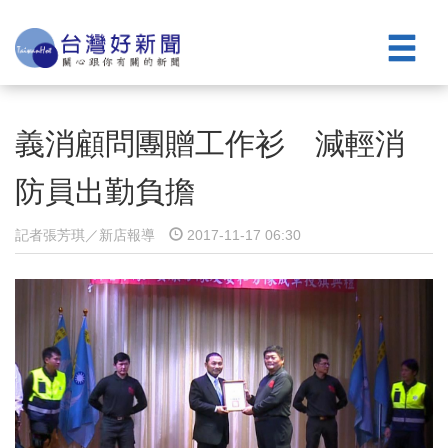
義消顧問團贈工作衫 減輕消
防員出勤負擔
記者張芳琪／新店報導
2017-11-17 06:30