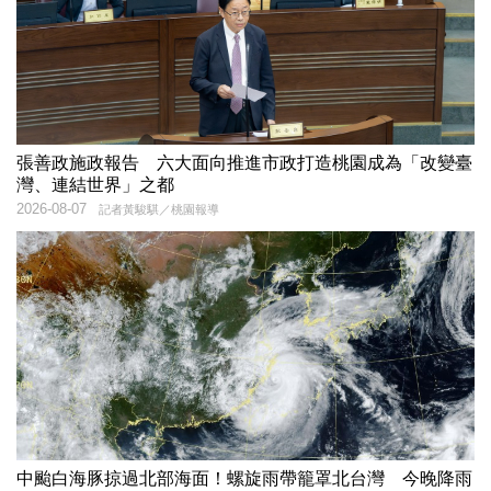
張善政施政報告 六大面向推進市政打造桃園成為「改變臺
灣、連結世界」之都
2026-08-07
記者黃駿騏／桃園報導
中颱白海豚掠過北部海面！螺旋雨帶籠罩北台灣 今晚降雨