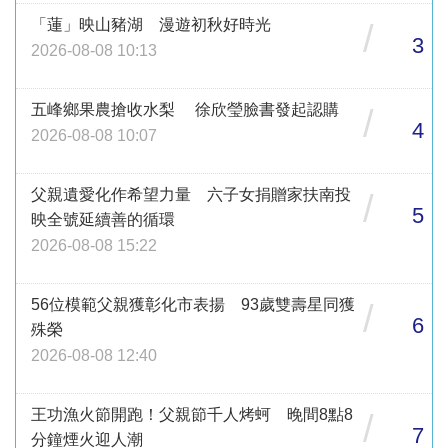
「蓮」映山豬湖 漫遊初秋好時光
/
3
2026-08-08 10:13
五峰鄉果農搶收水梨 徐欣瑩臉書發起認購
/
4
2026-08-08 10:07
父親遺愛化作希望力量 六子女捐贈家扶南投
/
5
映全號延續善的循環
2026-08-08 15:22
56位模範父親獲彰化市表揚 93歲雙壽星同獲
/
6
殊榮
2026-08-08 12:40
王功漁火節開跑！父親節千人烤蚵 晚間8點8
/
7
分鐘煙火迎人潮