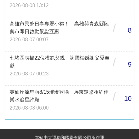
2026-08-08 13:12
高雄市民赴日享專屬小禮！ 高雄與青森縣陸
/
8
奧市即日啟動景點互惠
2026-08-07 00:07
七堵區表揚22位模範父親 謝國樑感謝父愛奉
/
9
獻
2026-08-07 00:23
英仙座流星雨8/15璀璨登場 屏東邀您相約佳
/
10
樂水追星許願
2026-08-08 06:00
本站由大運聯和國際有限公司所維運