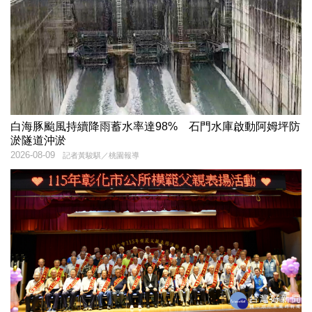
白海豚颱風持續降雨蓄水率達98% 石門水庫啟動阿姆坪防
淤隧道沖淤
2026-08-09
記者黃駿騏／桃園報導