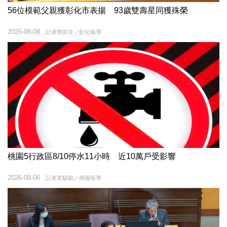
56位模範父親獲彰化市表揚 93歲雙壽星同獲殊榮
2026-08-08
記者鄧富珍／彰化報導
桃園5行政區8/10停水11小時 近10萬戶受影響
2026-08-06
記者黃駿騏／桃園報導