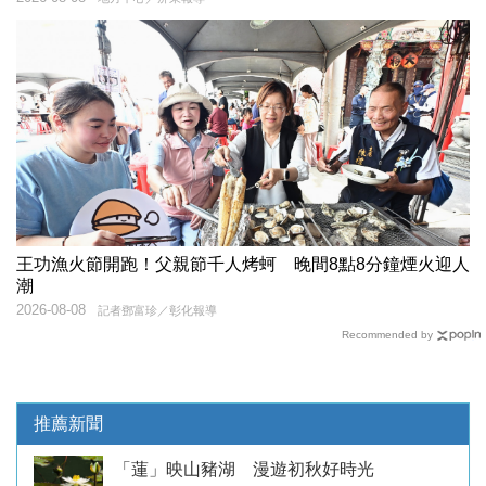
王功漁火節開跑！父親節千人烤蚵 晚間8點8分鐘煙火迎人
潮
2026-08-08
記者鄧富珍／彰化報導
Recommended by
推薦新聞
「蓮」映山豬湖 漫遊初秋好時光