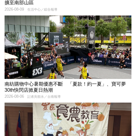
擴至南部山區
2026-08-09
生活中心／綜合報導
南紡購物中心暑期優惠不斷 「夏款！約一夏」、寶可夢
30th快閃店掀夏日熱潮
2026-08-06
記者吳順永／台南報導