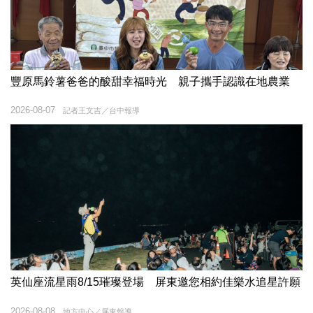
豐原馬鈴薯爸爸的酸甜幸福時光 親子攜手認識在地農業
2026-08-07
記者王文吉／台中報導
英仙座流星雨8/15璀璨登場 屏東邀您相約佳樂水追星許願
2026-08-08
地方中心／屏東報導