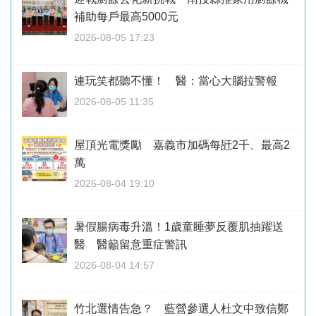
補助每戶最高5000元
2026-08-05 17:23
連玩笑都聽不懂！ 醫：當心大腦拉警報
2026-08-05 11:35
屋頂光電獎勵 嘉義市加碼每瓩2千、最高2
萬
2026-08-04 19:10
暑假腸病毒升溫！1歲童睡夢反覆肌抽躍送
醫 醫籲留意重症警訊
2026-08-04 14:57
竹北選情告急？ 藍營參選人杜文中致信鄭