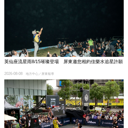
英仙座流星雨8/15璀璨登場 屏東邀您相約佳樂水追星許願
2026-08-08
地方中心／屏東報導