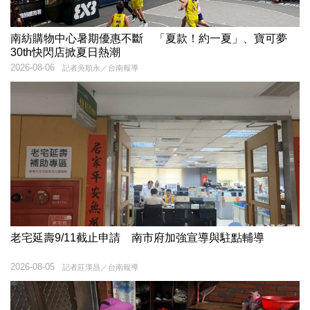
南紡購物中心暑期優惠不斷 「夏款！約一夏」、寶可夢
30th快閃店掀夏日熱潮
2026-08-06
記者吳順永／台南報導
老宅延壽9/11截止申請 南市府加強宣導與駐點輔導
2026-08-05
記者莊漢昌／台南報導