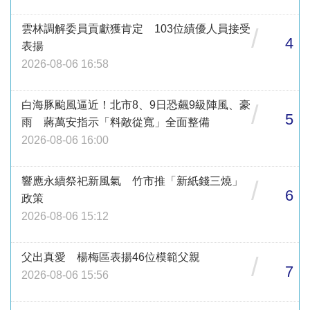
雲林調解委員貢獻獲肯定 103位績優人員接受
/
4
表揚
2026-08-06 16:58
白海豚颱風逼近！北市8、9日恐飆9級陣風、豪
/
5
雨 蔣萬安指示「料敵從寬」全面整備
2026-08-06 16:00
響應永續祭祀新風氣 竹市推「新紙錢三燒」
/
6
政策
2026-08-06 15:12
父出真愛 楊梅區表揚46位模範父親
/
7
2026-08-06 15:56