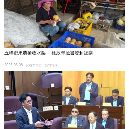
五峰鄉果農搶收水梨 徐欣瑩臉書發起認購
2026-08-08
記者季大仁／新竹報導