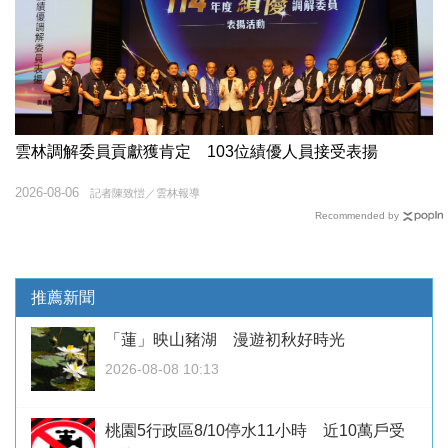
雲林調解委員貢獻獲肯定 103位績優人員接受表揚
2026-08-06
記者陳致愷／雲林報導
Recommended by
推薦新聞
「蓮」映山豬湖 漫遊初秋好時光
2026-08-08 10:13
桃園5行政區8/10停水11小時 近10萬戶受