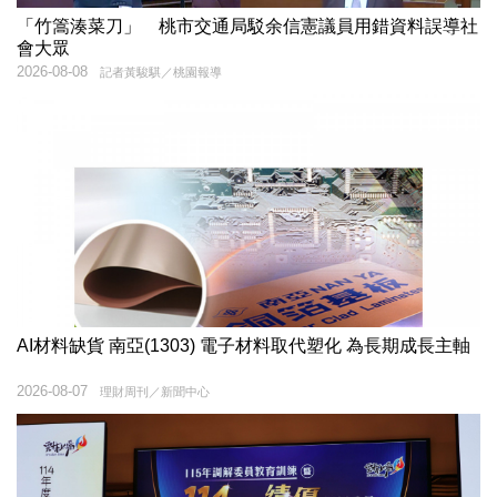
「竹篙湊菜刀」 桃市交通局駁余信憲議員用錯資料誤導社
會大眾
2026-08-08
記者黃駿騏／桃園報導
AI材料缺貨 南亞(1303) 電子材料取代塑化 為長期成長主軸
2026-08-07
理財周刊／新聞中心