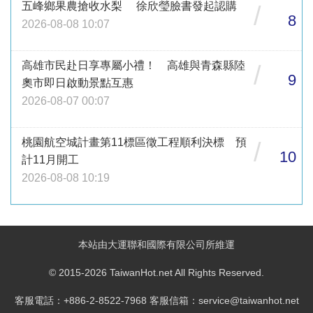
五峰鄉果農搶收水梨 徐欣瑩臉書發起認購
/
8
2026-08-08 10:07
高雄市民赴日享專屬小禮！ 高雄與青森縣陸
/
9
奧市即日啟動景點互惠
2026-08-07 00:07
桃園航空城計畫第11標區徵工程順利決標 預
/
10
計11月開工
2026-08-08 10:19
本站由大運聯和國際有限公司所維運
© 2015-2026 TaiwanHot.net All Rights Reserved.
客服電話：+886-2-8522-7968 客服信箱：service@taiwanhot.net