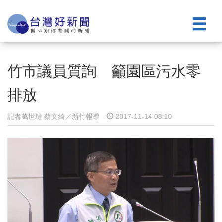
竹市議員質詢 籲園區污水零
排放
記者萬世璉 蔡文綺／新竹報導
2017-11-14 08:10