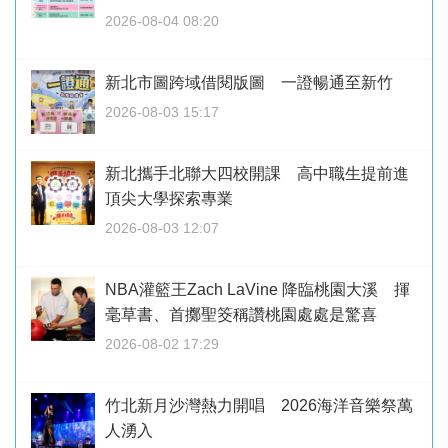
2026-08-04 08:20
新北市圖跨域借閱版圖 一證暢通至新竹
2026-08-03 15:17
新北攜手北聯大四校開課 高中職生提前進
頂尖大學探索專業
2026-08-03 12:07
NBA灌籃王Zach LaVine 降臨桃園大溪 揮
毫草書、首擲聖筊稱讚桃園處處是驚喜
2026-08-02 17:29
竹北新月沙灣熱力開唱 2026海洋音樂祭萬
人湧入