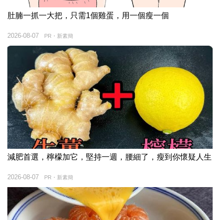
肚腩一抓一大把，只需1個雞蛋，用一個瘦一個
2026-08-07
PR・新素簡
減肥首選，檸檬加它，堅持一週，腰細了，瘦到你懷疑人生
2026-08-07
PR・新素簡