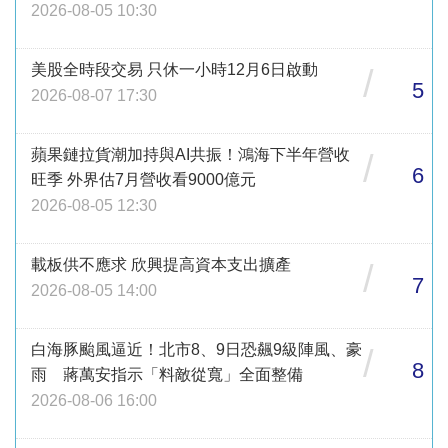
2026-08-05 10:30
美股全時段交易 只休一小時12月6日啟動
/
5
2026-08-07 17:30
蘋果鏈拉貨潮加持與AI共振！鴻海下半年營收
/
6
旺季 外界估7月營收看9000億元
2026-08-05 12:30
載板供不應求 欣興提高資本支出擴產
/
7
2026-08-05 14:00
白海豚颱風逼近！北市8、9日恐飆9級陣風、豪
/
8
雨 蔣萬安指示「料敵從寬」全面整備
2026-08-06 16:00