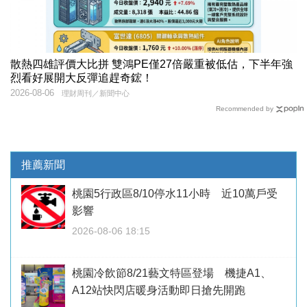
散熱四雄評價大比拼 雙鴻PE僅27倍嚴重被低估，下半年強
烈看好展開大反彈追趕奇鋐！
2026-08-06
理財周刊／新聞中心
Recommended by
推薦新聞
桃園5行政區8/10停水11小時 近10萬戶受
影響
2026-08-06 18:15
桃園冷飲節8/21藝文特區登場 機捷A1、
A12站快閃店暖身活動即日搶先開跑