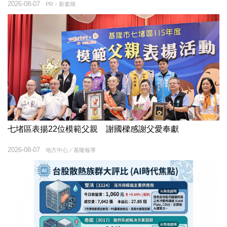
2026-08-07
PR・新素簡
七堵區表揚22位模範父親 謝國樑感謝父愛奉獻
2026-08-07
地方中心／基隆報導