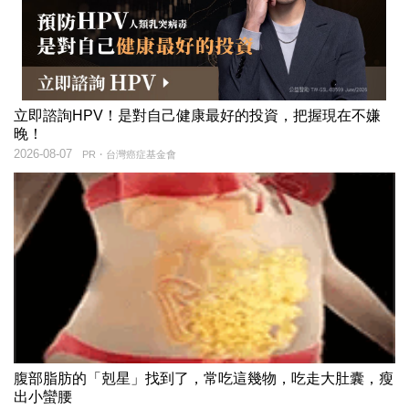
立即諮詢HPV！是對自己健康最好的投資，把握現在不嫌
晚！
2026-08-07
PR・台灣癌症基金會
腹部脂肪的「剋星」找到了，常吃這幾物，吃走大肚囊，瘦
出小蠻腰