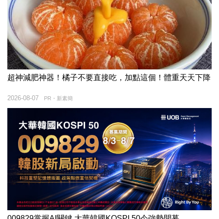
超神減肥神器！橘子不要直接吃，加點這個！體重天天下降
2026-08-07
PR・新素簡
009829掌握AI關鍵 大華韓國KOSPI 50今強勢開募