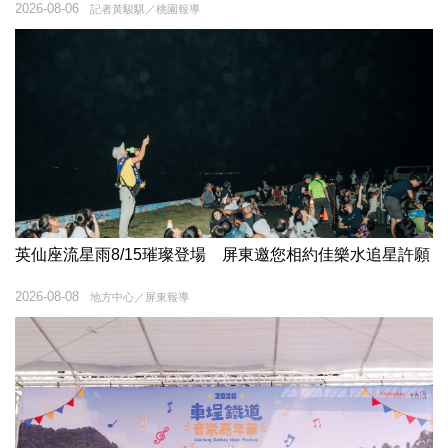
2026-08-06
記者黃駿騏／桃園報導
英仙座流星雨8/15璀璨登場 屏東邀您相約佳樂水追星許願
2026-08-08
地方中心／屏東報導