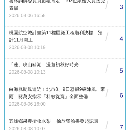
雲林調解委員貢獻獲肯定 103位績優人員接受
/
3
表揚
2026-08-06 16:58
桃園航空城計畫第11標區徵工程順利決標 預
/
4
計11月開工
2026-08-08 10:19
「蓮」映山豬湖 漫遊初秋好時光
/
5
2026-08-08 10:13
白海豚颱風逼近！北市8、9日恐飆9級陣風、豪
/
6
雨 蔣萬安指示「料敵從寬」全面整備
2026-08-06 16:00
五峰鄉果農搶收水梨 徐欣瑩臉書發起認購
/
7
2026-08-08 10:07