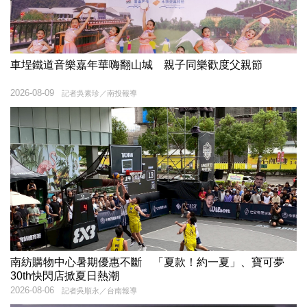
車埕鐵道音樂嘉年華嗨翻山城 親子同樂歡度父親節
2026-08-09
記者吳素珍／南投報導
南紡購物中心暑期優惠不斷 「夏款！約一夏」、寶可夢
30th快閃店掀夏日熱潮
2026-08-06
記者吳順永／台南報導