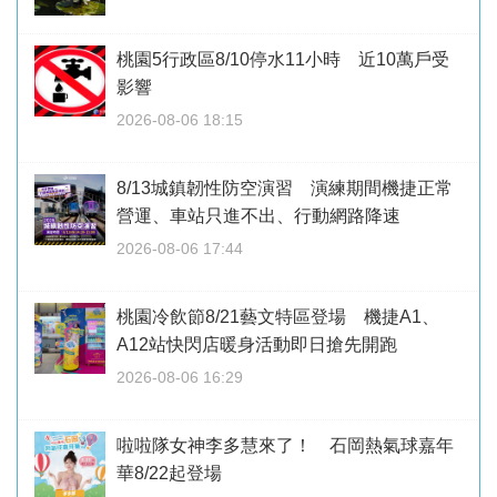
桃園5行政區8/10停水11小時 近10萬戶受
影響
2026-08-06 18:15
8/13城鎮韌性防空演習 演練期間機捷正常
營運、車站只進不出、行動網路降速
2026-08-06 17:44
桃園冷飲節8/21藝文特區登場 機捷A1、
A12站快閃店暖身活動即日搶先開跑
2026-08-06 16:29
啦啦隊女神李多慧來了！ 石岡熱氣球嘉年
華8/22起登場