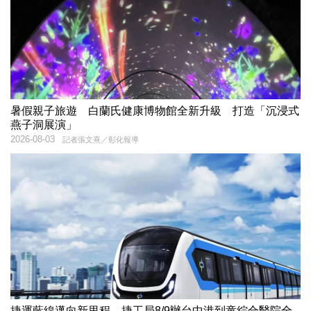
暑假親子旅遊 白蘭氏健康博物館全新升級 打造「沉浸式
燕子洞展演」
2026-08-03
記者張文熹／彰化報導
捷運藍線邁向新里程 捷工局8/9辦台中港到童綜合醫院全