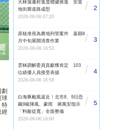
大林蒲遷村進度穩健推進 安置
/
2
地街廓道路成型
2026-08-06 07:20
原核准視為農地列管案件 嘉縣8
/
3
月中旬展開清查作業
2026-08-06 16:53
雲林調解委員貢獻獲肯定 103
/
4
位績優人員接受表揚
2026-08-06 16:58
籌劃
白海豚颱風逼近！北市8、9日恐
籃球
/
5
，特
飆9級陣風、豪雨 蔣萬安指示
取經
「料敵從寬」全面整備
2026-08-06 16:00