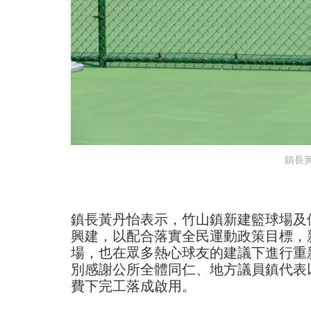
鎮長
鎮長黃丹怡表示，竹山鎮新建籃球場及
興建，以配合落實全民運動政策目標，
場，也在眾多熱心球友的建議下進行重
別感謝公所全體同仁、地方議員鎮代表
費下完工落成啟用。