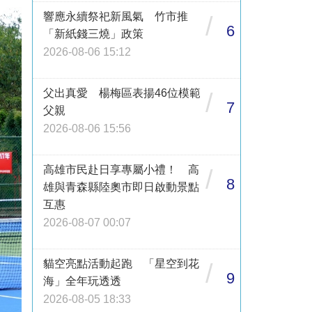
響應永續祭祀新風氣 竹市推
/
6
「新紙錢三燒」政策
2026-08-06 15:12
父出真愛 楊梅區表揚46位模範
/
7
父親
2026-08-06 15:56
高雄市民赴日享專屬小禮！ 高
/
8
雄與青森縣陸奧市即日啟動景點
互惠
2026-08-07 00:07
貓空亮點活動起跑 「星空到花
/
9
海」全年玩透透
2026-08-05 18:33