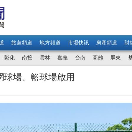
道
旅遊頻道
地方頻道
市場快訊
房產頻道
財
彰化
南投
雲林
嘉義
台南
高雄
屏東
立網球場、籃球場啟用