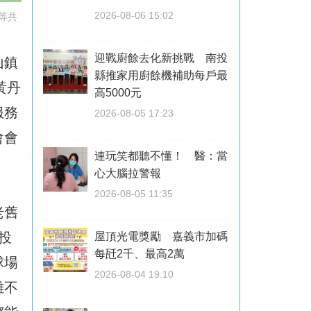
2026-08-06 15:02
等共
迎戰廚餘去化新挑戰 南投
山鎮
縣推家用廚餘機補助每戶最
黃丹
高5000元
服務
2026-08-05 17:23
會會
連玩笑都聽不懂！ 醫：當
心大腦拉警報
2026-08-05 11:35
老舊
投
屋頂光電獎勵 嘉義市加碼
每瓩2千、最高2萬
球場
2026-08-04 19:10
離不