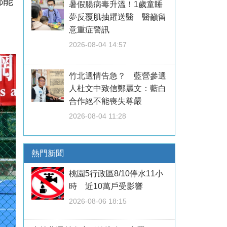
都能
暑假腸病毒升溫！1歲童睡
夢反覆肌抽躍送醫 醫籲留
意重症警訊
2026-08-04 14:57
竹北選情告急？ 藍營參選
人杜文中致信鄭麗文：藍白
合作絕不能喪失尊嚴
2026-08-04 11:28
熱門新聞
桃園5行政區8/10停水11小
時 近10萬戶受影響
2026-08-06 18:15