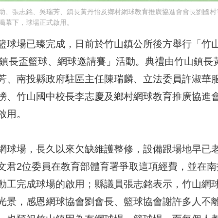
助、張志銘、吳瑞芳、鎮長黃丹怡及鄉村網球教育推廣協進會會長劉國村
揭幕下，球場正式啟用。
籃球場已臻完成，日前於竹山鎮公所後方舉行「竹
7鎮長盃籃球、網球邀請賽」活動。典禮由竹山鎮長
芳、南投縣政府駐區主任陳瑞麟、立法委員許淑華
榜、竹山國中校長李志慶及鄉村網球教育推廣協進
啟用。
網球場，長久以來欠缺維護整修，設備跟場地早已
文君2位委員在教育部體育署爭取這項經費，並在南
動工完成球場的啟用；縣議員張志銘表示，竹山網
光景，感恩網球協會劉會長、籃球協會謝許多人不