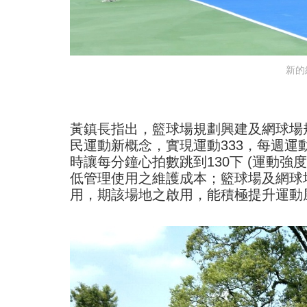
新的
黃鎮長指出，籃球場規劃興建及網球場
民運動新概念，實現運動333，每週運動至
時讓每分鐘心拍數跳到130下 (運動
低管理使用之維護成本；籃球場及網球
用，期該場地之啟用，能積極提升運動