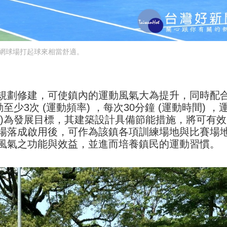
網球場打起球來相當舒適。
規劃修建，可使鎮內的運動風氣大為提升，同時配
少3次 (運動頻率) ，每次30分鐘 (運動時間) ，
強度)為發展目標，其建築設計具備節能措施，將可有
場落成啟用後，可作為該鎮各項訓練場地與比賽場
風氣之功能與效益，並進而培養鎮民的運動習慣。