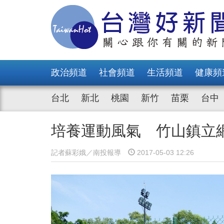
政治頻道
社會頻道
生活頻道
健康頻
台北
新北
桃園
新竹
苗栗
台中
培養運動風氣 竹山鎮
記者蘇彩娥／南投報導
2017-05-03 12:26