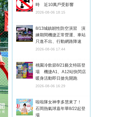
時 近10萬戶受影響
2026-08-06 18:15
8/13城鎮韌性防空演習 演
練期間機捷正常營運、車站
只進不出、行動網路降速
2026-08-06 17:44
桃園冷飲節8/21藝文特區登
場 機捷A1、A12站快閃店
暖身活動即日搶先開跑
2026-08-06 16:29
啦啦隊女神李多慧來了！
石岡熱氣球嘉年華8/22起登
場