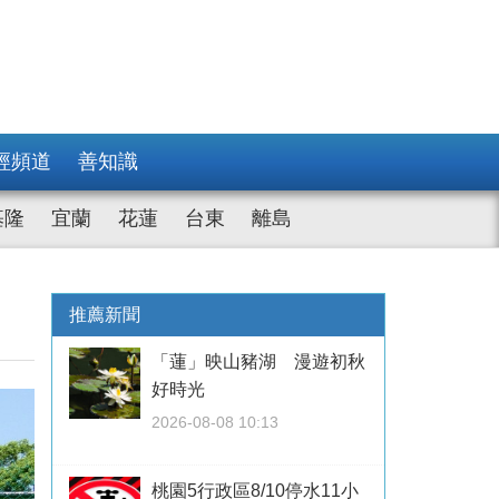
經頻道
善知識
基隆
宜蘭
花蓮
台東
離島
推薦新聞
「蓮」映山豬湖 漫遊初秋
好時光
2026-08-08 10:13
桃園5行政區8/10停水11小