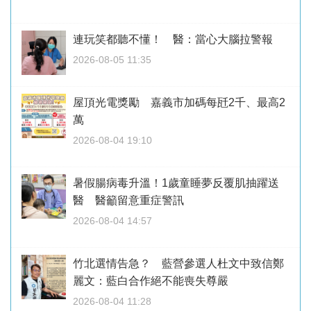
連玩笑都聽不懂！ 醫：當心大腦拉警報
2026-08-05 11:35
屋頂光電獎勵 嘉義市加碼每瓩2千、最高2
萬
2026-08-04 19:10
暑假腸病毒升溫！1歲童睡夢反覆肌抽躍送
醫 醫籲留意重症警訊
2026-08-04 14:57
竹北選情告急？ 藍營參選人杜文中致信鄭
麗文：藍白合作絕不能喪失尊嚴
2026-08-04 11:28