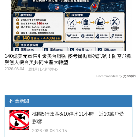
140億美元軍售引爆美台聯防 麥考爾拋重磅訊號！防空飛彈
與無人機台美共同生產大轉型
2026-08-04
理財周刊／新聞中心
Recommended by
推薦新聞
桃園5行政區8/10停水11小時 近10萬戶受
影響
2026-08-06 18:15