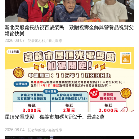
新北榮服處長訪視百歲榮民 致贈祝壽金飾與營養品祝賀父
親節快樂
2026-08-07
記者黃村杉／新北報導
屋頂光電獎勵 嘉義市加碼每瓩2千、最高2萬
2026-08-04
記者陳致愷／嘉義報導