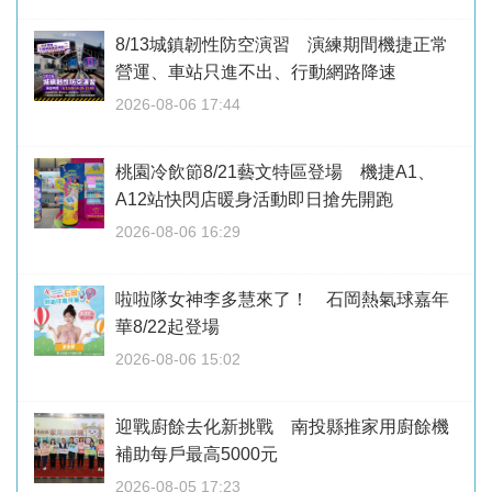
8/13城鎮韌性防空演習 演練期間機捷正常
營運、車站只進不出、行動網路降速
2026-08-06 17:44
桃園冷飲節8/21藝文特區登場 機捷A1、
A12站快閃店暖身活動即日搶先開跑
2026-08-06 16:29
啦啦隊女神李多慧來了！ 石岡熱氣球嘉年
華8/22起登場
2026-08-06 15:02
迎戰廚餘去化新挑戰 南投縣推家用廚餘機
補助每戶最高5000元
2026-08-05 17:23