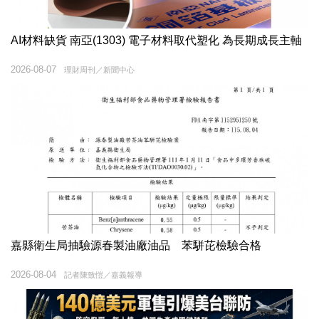
AI材料缺貨 南亞(1303) 電子材料取代塑化 為長期成長主軸
2026-08-07
理財周刊／新聞中心
嘉縣衛生局抽驗源春製油廠油品 苯駢芘檢驗合格
2026-08-04
記者陳致愷／嘉義報導