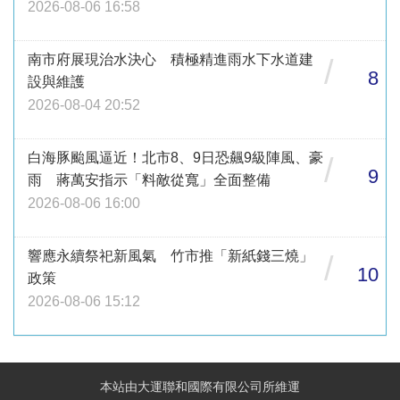
2026-08-06 16:58
南市府展現治水決心 積極精進雨水下水道建
/
8
設與維護
2026-08-04 20:52
白海豚颱風逼近！北市8、9日恐飆9級陣風、豪
/
9
雨 蔣萬安指示「料敵從寬」全面整備
2026-08-06 16:00
響應永續祭祀新風氣 竹市推「新紙錢三燒」
/
10
政策
2026-08-06 15:12
本站由大運聯和國際有限公司所維運