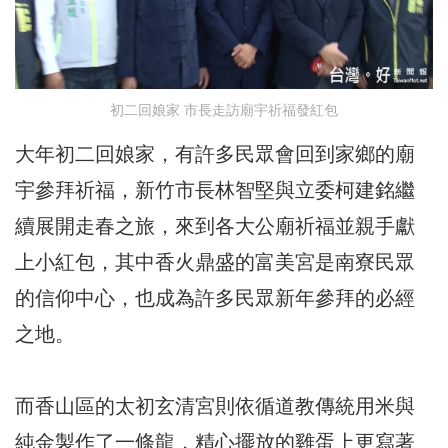
初二回娘家 市長走訪廟宇祈福發紅包
大年初二回娘家，有許多民眾會回到家鄉的廟
宇參拜祈福，新竹市長林智堅與立委柯建銘繼
續展開走春之旅，來到各大公廟祈福並親手獻
上小紅包，其中香火鼎盛的富美宮是南寮民眾
的信仰中心，也成為許多民眾新年參拜的必經
之地。
而香山區的太初玄清宮則依循道教傳統用米與
純金製作了一條龍，精心擺放的雞蛋上更寫著