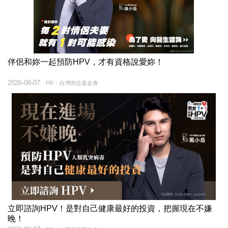
伴侶和妳一起預防HPV，才有資格說愛妳！
2026-08-07
PR・台灣癌症基金會
立即諮詢HPV！是對自己健康最好的投資，把握現在不嫌
晚！