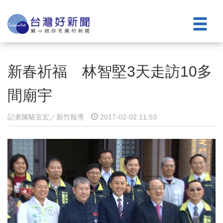
新春祈福 林智堅3天走訪10多
間廟宇
記者陳駱宜宏／新竹報導
2017-02-02 11:53