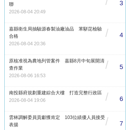
/
3
聯
2026-08-04 20:49
嘉縣衛生局抽驗源春製油廠油品 苯駢芘檢驗
/
4
合格
2026-08-04 20:36
原核准視為農地列管案件 嘉縣8月中旬展開清
/
5
查作業
2026-08-06 16:53
南投縣府規劃重建綜合大樓 打造完整行政區
/
6
2026-08-04 19:06
雲林調解委員貢獻獲肯定 103位績優人員接受
/
7
表揚