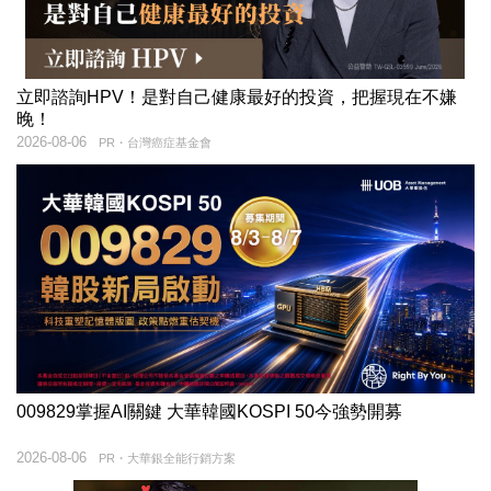
立即諮詢HPV！是對自己健康最好的投資，把握現在不嫌
晚！
2026-08-06
PR・台灣癌症基金會
009829掌握AI關鍵 大華韓國KOSPI 50今強勢開募
2026-08-06
PR・大華銀全能行銷方案