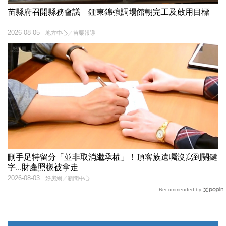
苗縣府召開縣務會議 鍾東錦強調場館朝完工及啟用目標
2026-08-05
地方中心／苗栗報導
刪手足特留分「並非取消繼承權」！頂客族遺囑沒寫到關鍵
字...財產照樣被拿走
2026-08-03
好房網／新聞中心
Recommended by