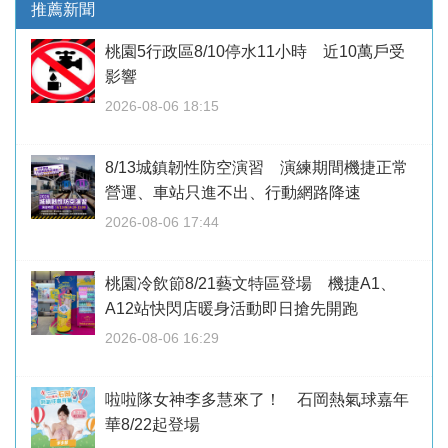
推薦新聞
桃園5行政區8/10停水11小時 近10萬戶受
影響
2026-08-06 18:15
8/13城鎮韌性防空演習 演練期間機捷正常
營運、車站只進不出、行動網路降速
2026-08-06 17:44
桃園冷飲節8/21藝文特區登場 機捷A1、
A12站快閃店暖身活動即日搶先開跑
2026-08-06 16:29
啦啦隊女神李多慧來了！ 石岡熱氣球嘉年
華8/22起登場