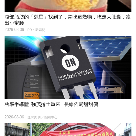
腹部脂肪的「剋星」找到了，常吃這幾物，吃走大肚囊，瘦
出小蠻腰
2026-08-06
PR・新素簡
功率半導體 強茂捲土重來 長線佈局甜甜價
2026-08-06
理財周刊／新聞中心