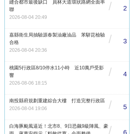
縫合都市最後缺口 員林大道環狀路網全面串
/
2
聯
2026-08-04 20:49
嘉縣衛生局抽驗源春製油廠油品 苯駢芘檢驗
/
3
合格
2026-08-04 20:36
桃園5行政區8/10停水11小時 近10萬戶受影
/
4
響
2026-08-06 18:15
南投縣府規劃重建綜合大樓 打造完整行政區
/
5
2026-08-04 19:06
白海豚颱風逼近！北市8、9日恐飆9級陣風、豪
/
6
雨 蔣萬安指示「料敵從寬」全面整備