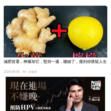
減肥首選，檸檬加它，堅持一週，腰細了，瘦到你懷疑人生
2026-08-06
PR・新素簡