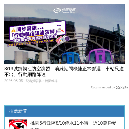
8/13城鎮韌性防空演習 演練期間機捷正常營運、車站只進
不出、行動網路降速
2026-08-06
記者黃駿騏／桃園報導
Recommended by
推薦新聞
桃園5行政區8/10停水11小時 近10萬戶受