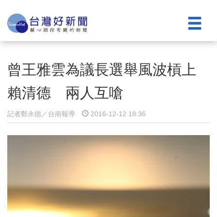
曾王雅雲為議長選舉風波槓上
賴清德 兩人互嗆
記者鄭永德／台南報導
2016-12-12 18:36