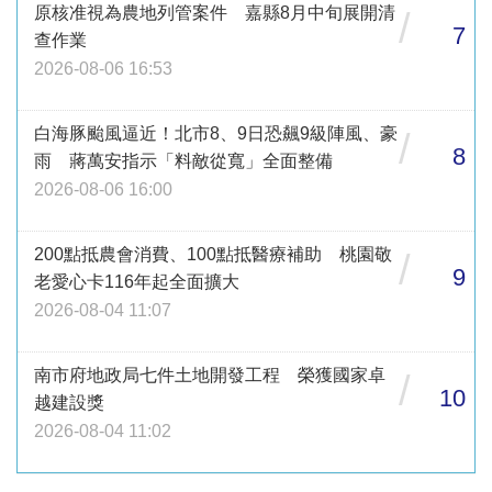
原核准視為農地列管案件 嘉縣8月中旬展開清
/
7
查作業
2026-08-06 16:53
白海豚颱風逼近！北市8、9日恐飆9級陣風、豪
/
8
雨 蔣萬安指示「料敵從寬」全面整備
2026-08-06 16:00
200點抵農會消費、100點抵醫療補助 桃園敬
/
9
老愛心卡116年起全面擴大
2026-08-04 11:07
南市府地政局七件土地開發工程 榮獲國家卓
/
10
越建設獎
2026-08-04 11:02