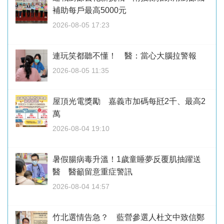
補助每戶最高5000元
2026-08-05 17:23
連玩笑都聽不懂！ 醫：當心大腦拉警報
2026-08-05 11:35
屋頂光電獎勵 嘉義市加碼每瓩2千、最高2
萬
2026-08-04 19:10
暑假腸病毒升溫！1歲童睡夢反覆肌抽躍送
醫 醫籲留意重症警訊
2026-08-04 14:57
竹北選情告急？ 藍營參選人杜文中致信鄭