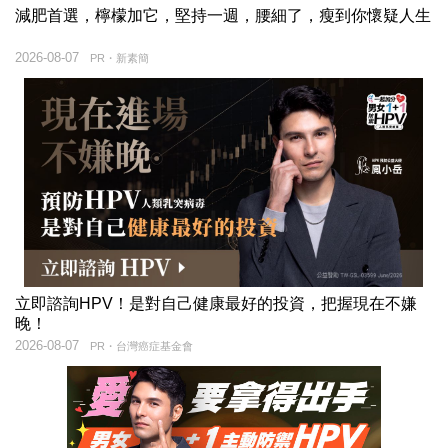
減肥首選，檸檬加它，堅持一週，腰細了，瘦到你懷疑人生
2026-08-07
PR・新素簡
立即諮詢HPV！是對自己健康最好的投資，把握現在不嫌
晚！
2026-08-07
PR・台灣癌症基金會