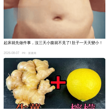
起床就先做件事，沒三天小腹就不見了! 肚子一天天變小！
2026-08-07
PR・新素簡