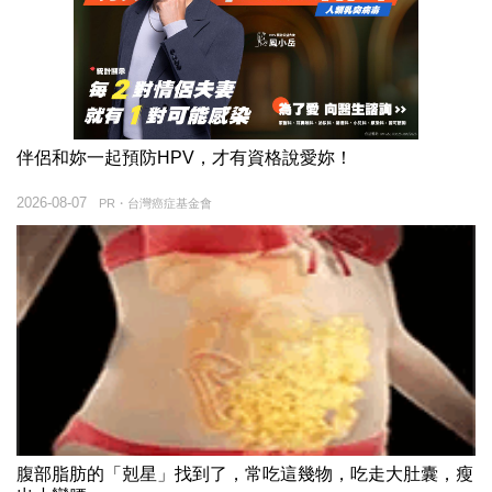
伴侶和妳一起預防HPV，才有資格說愛妳！
2026-08-07
PR・台灣癌症基金會
腹部脂肪的「剋星」找到了，常吃這幾物，吃走大肚囊，瘦