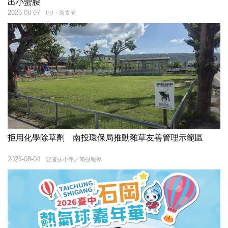
出小蠻腰
2026-08-07
PR・新素簡
拒用化學除草劑 南投環保局推動雜草友善管理示範區
2026-08-04
記者扶小萍／南投報導