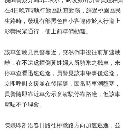
在4日晚7時執行勤區訪查勤務，經過桃園區民
生路時，發現有部黑色自小客違停於人行道上
影響民眾通行，便上前準備勸離。
該車駕駛見員警靠近，突然倒車後往前加速駛
離，在不遠處撞倒黃姓婦人所騎乘之機車，未
停車查看迅速逃逸，員警見該車肇事後逃逸，
立即呼叫支援並在後尾隨，因當時車潮壅塞，
員警隨即靠近車旁示意駕駛停靠路邊，但該車
駕駛不予理會。
陳嫌即刻沿春日路往桃鶯路方向加速逃逸，並