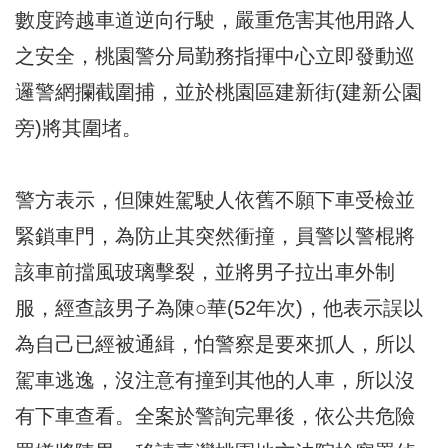
數度跨越車道逆向行駛，嚴重危害其他用路人
之安全，桃園警分局勤務指揮中心立即發動巡
邏警網攔截圍捕，並於桃園區建新街(建新公園
旁)將其圍堵。
警方表示，但陳姓駕駛人依舊不願下車受檢並
緊鎖車門，為防止其突然衝撞，員警以警棍將
該車前擋風玻璃擊裂，並將男子拉出車外制
服，經查該男子為陳○華(52年次)，他表示誤以
為自己已經被通緝，怕警察是要來抓人，所以
駕車逃逸，沒注意有撞到其他的人車，所以沒
有下車查看。全案於警詢完畢後，依公共危險