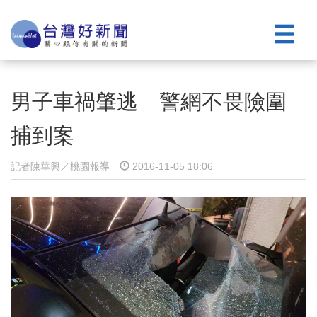
男子車禍肇逃 警網不畏險圍
捕到案
記者陳華興／桃園報導
2016-11-05 18:06