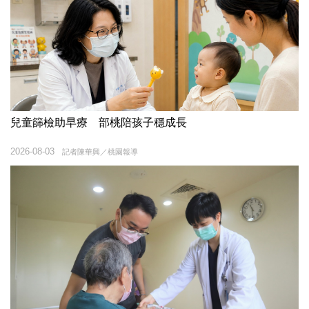
兒童篩檢助早療 部桃陪孩子穩成長
2026-08-03
記者陳華興／桃園報導