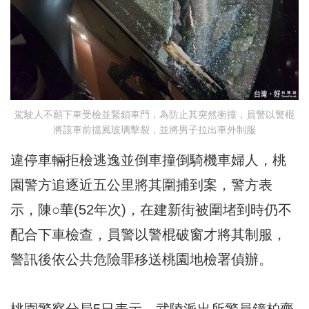
駕駛人不願下車受檢並緊鎖車門，為防止其突然衝撞，員警以警棍
將該車前擋風玻璃擊裂，並將男子拉出車外制服
違停車輛拒檢逃逸並倒車撞倒騎機車婦人，桃
園警方追逐近五公里將其圍捕到案，警方表
示，陳○華(52年次)，在建新街被圍堵到時仍不
配合下車檢查，員警以警棍破窗才將其制服，
警訊後依公共危險罪移送桃園地檢署偵辦。
桃園警察分局5日表示，武陵派出所警員鐘柏齊