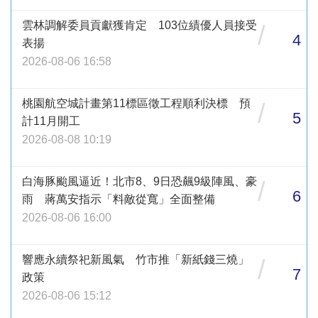
雲林調解委員貢獻獲肯定 103位績優人員接受
/
4
表揚
2026-08-06 16:58
桃園航空城計畫第11標區徵工程順利決標 預
/
5
計11月開工
2026-08-08 10:19
白海豚颱風逼近！北市8、9日恐飆9級陣風、豪
/
6
雨 蔣萬安指示「料敵從寬」全面整備
2026-08-06 16:00
響應永續祭祀新風氣 竹市推「新紙錢三燒」
/
7
政策
2026-08-06 15:12