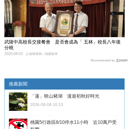
武陵中高校長交接餐會 是否會成為「 五林」校長八年後
分曉
2026-08-03
記者陳華興／桃園報導
Recommended by
推薦新聞
「蓮」映山豬湖 漫遊初秋好時光
2026-08-08 10:13
桃園5行政區8/10停水11小時 近10萬戶受