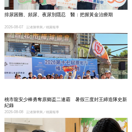
排尿困難、頻尿、夜尿別隱忍 醫：把握黃金治療期
2026-08-07
記者陳華興／桃園報導
桃市龍安少棒勇奪原鄉盃二連霸 暑假三度封王締造隊史新
紀錄
2026-08-08
記者陳華興／桃園報導