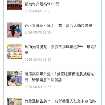
補助每戶最高5000元
2026-08-05 17:23
連玩笑都聽不懂！ 醫：當心大腦拉警報
2026-08-05 11:35
屋頂光電獎勵 嘉義市加碼每瓩2千、最高2
萬
2026-08-04 19:10
暑假腸病毒升溫！1歲童睡夢反覆肌抽躍送
醫 醫籲留意重症警訊
2026-08-04 14:57
竹北選情告急？ 藍營參選人杜文中致信鄭