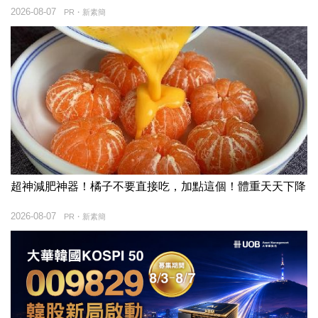
2026-08-07
PR・新素簡
超神減肥神器！橘子不要直接吃，加點這個！體重天天下降
2026-08-07
PR・新素簡