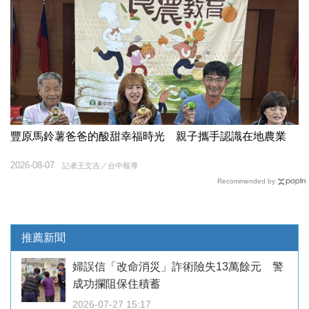
豐原馬鈴薯爸爸的酸甜幸福時光 親子攜手認識在地農業
2026-08-07
記者王文吉／台中報導
Recommended by
推薦新聞
婦誤信「改命消災」詐術險失13萬餘元 警
成功攔阻保住積蓄
2026-07-27 15:17