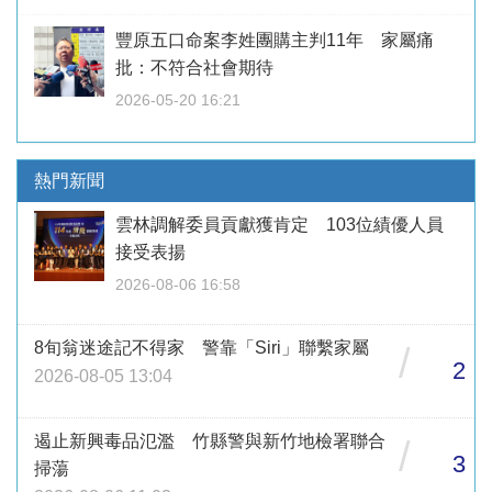
豐原五口命案李姓團購主判11年 家屬痛
批：不符合社會期待
2026-05-20 16:21
熱門新聞
雲林調解委員貢獻獲肯定 103位績優人員
接受表揚
2026-08-06 16:58
8旬翁迷途記不得家 警靠「Siri」聯繫家屬
/
2
2026-08-05 13:04
遏止新興毒品氾濫 竹縣警與新竹地檢署聯合
/
3
掃蕩