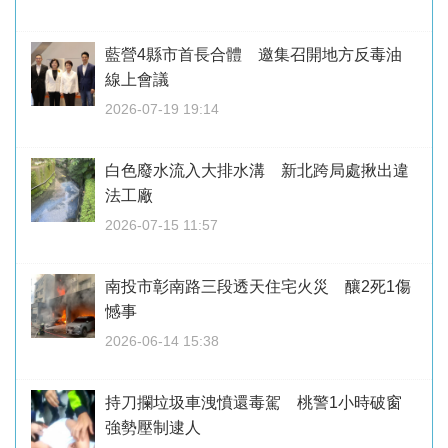
藍營4縣市首長合體 邀集召開地方反毒油
線上會議
2026-07-19 19:14
白色廢水流入大排水溝 新北跨局處揪出違
法工廠
2026-07-15 11:57
南投市彰南路三段透天住宅火災 釀2死1傷
憾事
2026-06-14 15:38
持刀攔垃圾車洩憤還毒駕 桃警1小時破窗
強勢壓制逮人