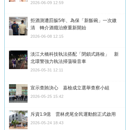
2026-06-09 12:59
拒酒測遭罰躲5年、為保「新飯碗」一次繳
清 轉介酒癮治療重新開始
2026-06-08 12:15
淡江大橋科技執法搭配「閉鎖式路檢」 新
北環警強力執法掃蕩噪音車
2026-05-31 12:11
宣示查賄決心 嘉檢成立選舉查察小組
2026-05-25 15:42
斥資1.9億 雲林虎尾全民運動館正式啟用
2026-05-24 18:43