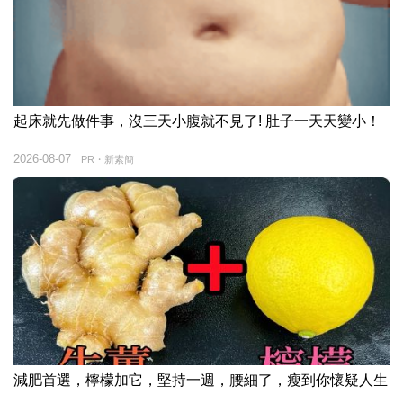
起床就先做件事，沒三天小腹就不見了! 肚子一天天變小！
2026-08-07
PR・新素簡
減肥首選，檸檬加它，堅持一週，腰細了，瘦到你懷疑人生