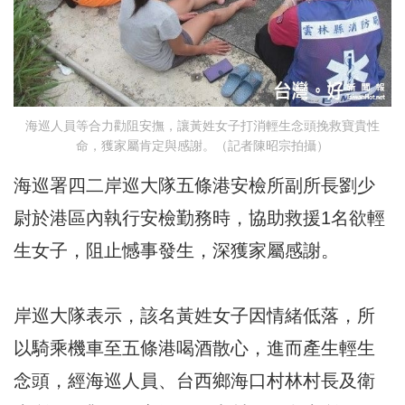
海巡人員等合力勸阻安撫，讓黃姓女子打消輕生念頭挽救寶貴性
命，獲家屬肯定與感謝。（記者陳昭宗拍攝）
海巡署四二岸巡大隊五條港安檢所副所長劉少
尉於港區內執行安檢勤務時，協助救援1名欲輕
生女子，阻止憾事發生，深獲家屬感謝。
岸巡大隊表示，該名黃姓女子因情緒低落，所
以騎乘機車至五條港喝酒散心，進而產生輕生
念頭，經海巡人員、台西鄉海口村林村長及衛