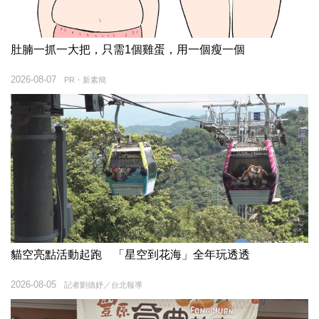
肚腩一抓一大把，只需1個雞蛋，用一個瘦一個
2026-08-07
PR・新素簡
貓空亮點活動起跑 「星空到花海」全年玩透透
2026-08-05
記者劉德妤／台北報導