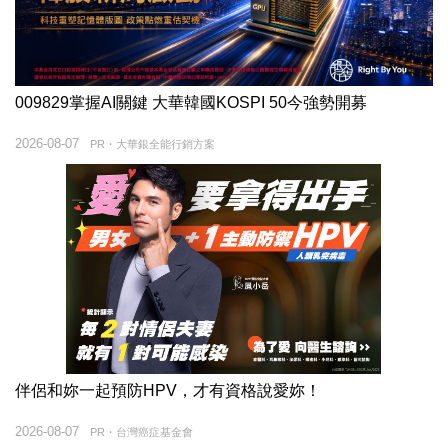
009829掌握AI關鍵 大華韓國KOSPI 50今強勢開募
2026-08-07
PR・大華銀全能行銷方案
伴侶和妳一起預防HPV，才有資格說愛妳！
2026-08-07
PR・台灣癌症基金會