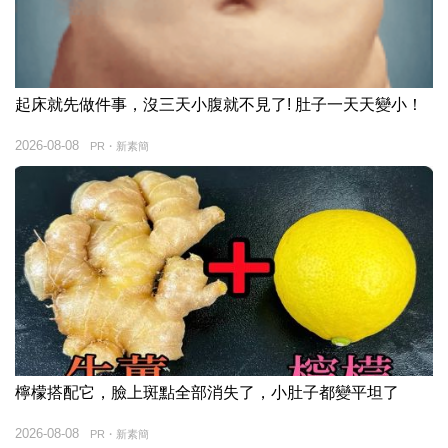
起床就先做件事，沒三天小腹就不見了! 肚子一天天變小！
2026-08-08
PR・新素簡
檸檬搭配它，臉上斑點全部消失了，小肚子都變平坦了
2026-08-08
PR・新素簡