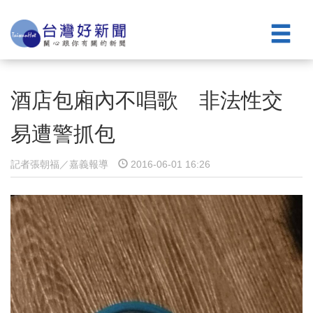
酒店包廂內不唱歌 非法性交
易遭警抓包
記者張朝福／嘉義報導
2016-06-01 16:26