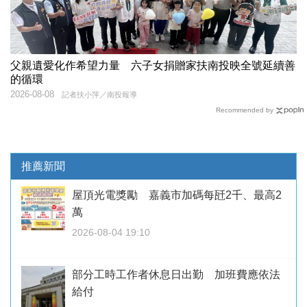
父親遺愛化作希望力量 六子女捐贈家扶南投映全號延續善
的循環
2026-08-08
記者扶小萍／南投報導
Recommended by
推薦新聞
屋頂光電獎勵 嘉義市加碼每瓩2千、最高2
萬
2026-08-04 19:10
部分工時工作者休息日出勤 加班費應依法
給付