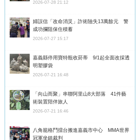
2026-07-28 21:12
婦誤信「改命消災」詐術險失13萬餘元 警
成功攔阻保住積蓄
2026-07-27 15:17
嘉義縣停用寶特瓶收菸蒂 9/1起全面改採透
明塑膠袋
2026-07-21 16:48
「向山而聚」串聯阿里山8大部落 41件藝
術裝置陪伴旅人
2026-07-21 16:46
八角籠格鬥擂台搬進嘉義市中心 MMA世界
冠軍坐鎮裁判