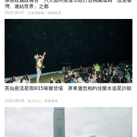
張善政施政報告 六大面向推進市政打造桃園成為「改變臺
灣、連結世界」之都
2026-08-07
記者黃駿騏／桃園報導
英仙座流星雨8/15璀璨登場 屏東邀您相約佳樂水追星許願
2026-08-08
地方中心／屏東報導