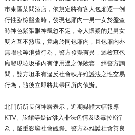
市東區某間酒店，依規定將有客人包廂逐一例
行性臨檢盤查時，發現包廂內一男一女於盤查
時神色緊張眼神飄忽不定，令人懷疑的是男女
雙方互不熟識，竟處於同包廂內，且包廂內亦
無唱歌等消費行為，警方發覺有異，遂檢查包
廂發現垃圾桶內有使用過之保險套，經警方詢
問，雙方坦承有違反社會秩序維護法之性交易
行為，隨後立即將其帶回所內偵辦。
北門所所長何坤曆表示，近期媒體大幅報導
KTV、旅館等疑被滲入非法色情及吸毒拉K行
為，嚴重影響社會觀瞻。警方為維護社會善良