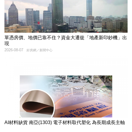
單憑房價、地價已靠不住？資金大遷徙「地產新印鈔機」出
現
2026-08-07
好房網／新聞中心
AI材料缺貨 南亞(1303) 電子材料取代塑化 為長期成長主軸