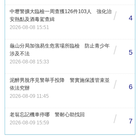
中壢警擴大臨檢一周查獲126件103人 強化治
/
4
安熱點及酒毒駕查緝
2026-08-08 15:51
龜山分局加強易生危害場所臨檢 防止青少年
/
5
涉及不法
2026-08-08 15:33
泥醉男脫序見警舉手投降 警實施保護管束並
/
6
依法究辦
2026-08-09 11:45
老翁忘記機車停哪 警耐心助找回
/
7
2026-08-09 15:59