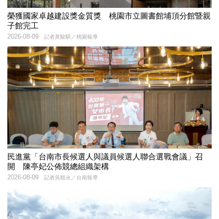
榮獲國家卓越建設獎金質獎 桃園市立圖書館埔頂分館暨親
子館完工
2026-08-09
記者黃駿騏／桃園報導
民進黨「台南市長候選人與議員候選人聯合選戰會議」召
開 陳亭妃公佈競總組織架構
2026-08-09
記者吳順永／台南報導