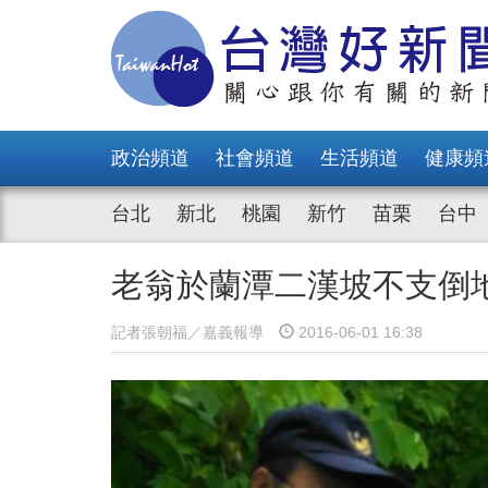
政治頻道
社會頻道
生活頻道
健康頻
台北
新北
桃園
新竹
苗栗
台中
老翁於蘭潭二漢坡不支倒
記者張朝福／嘉義報導
2016-06-01 16:38