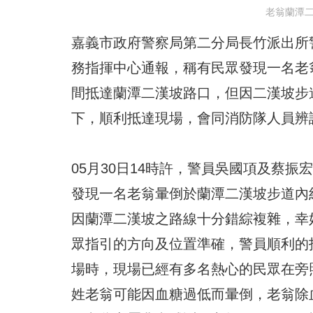
老翁蘭潭二
嘉義市政府警察局第二分局長竹派出所警
務指揮中心通報，稱有民眾發現一名老
間抵達蘭潭二漢坡路口，但因二漢坡步
下，順利抵達現場，會同消防隊人員辨
05月30日14時許，警員吳國項及蔡
發現一名老翁暈倒於蘭潭二漢坡步道內
因蘭潭二漢坡之路線十分錯綜複雜，幸
眾指引的方向及位置準確，警員順利的
場時，現場已經有多名熱心的民眾在旁
姓老翁可能因血糖過低而暈倒，老翁除