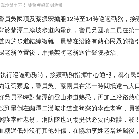
漢坡體力不支 雙警獲報即刻救援
員吳國項及蔡振宏擔服12時至14時巡邏勤務，接
翁於蘭潭二漢坡步道內暈倒，警員吳國項二員在第
道內的步道錯綜複雜，員警在沿路有熱心民眾的指
認老翁位置後，用擔架將老翁送往醫院救治。
振宏執行巡邏勤務時，接獲勤務指揮中心通報，稱有民
約近筍寮處，警員吳、蔡兩員在第一時間抵達出入
好吳員平時對蘭潭的登山步道熟悉，再加上沿路熱
找到暈倒在蘭潭二漢坡步道進筍寮的李姓老翁，員
照護李姓老翁。消防隊也到場提供必要的救護，發
血糖過低外沒有其他外傷，在協助李姓老翁送醫後