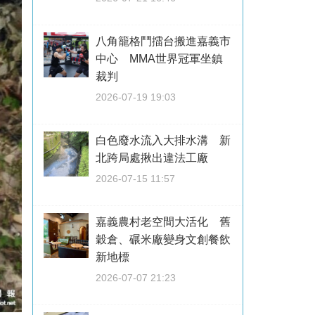
八角籠格鬥擂台搬進嘉義市
中心 MMA世界冠軍坐鎮
裁判
2026-07-19 19:03
白色廢水流入大排水溝 新
北跨局處揪出違法工廠
2026-07-15 11:57
嘉義農村老空間大活化 舊
穀倉、碾米廠變身文創餐飲
新地標
2026-07-07 21:23