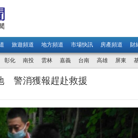
道
旅遊頻道
地方頻道
市場快訊
房產頻道
財
彰化
南投
雲林
嘉義
台南
高雄
屏東
地 警消獲報趕赴救援