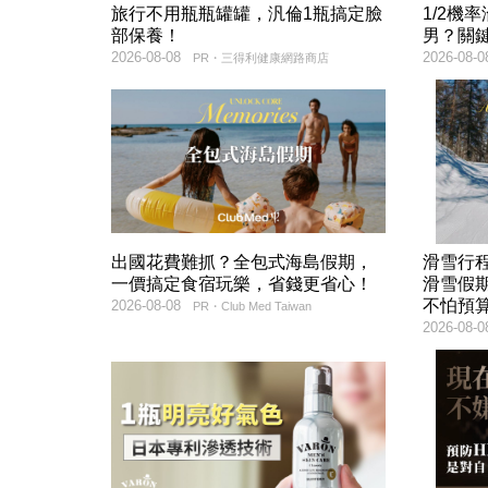
旅行不用瓶瓶罐罐，汎倫1瓶搞定臉
1/2機
部保養！
男？關
2026-08-08
2026-08-0
PR・三得利健康網路商店
出國花費難抓？全包式海島假期，
滑雪行
一價搞定食宿玩樂，省錢更省心！
滑雪假
不怕預
2026-08-08
PR・Club Med Taiwan
2026-08-0