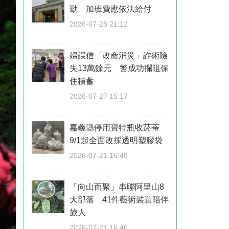
勤 加班費應依法給付
2026-07-28 21:12
婦誤信「改命消災」詐術險
失13萬餘元 警成功攔阻保
住積蓄
2026-07-27 15:17
嘉義縣停用寶特瓶收菸蒂
9/1起全面改採透明塑膠袋
2026-07-21 16:48
「向山而聚」串聯阿里山8
大部落 41件藝術裝置陪伴
旅人
2026-07-21 16:46