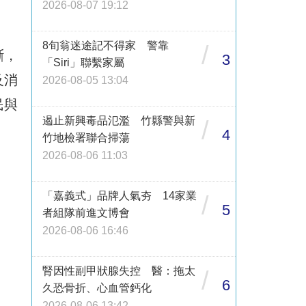
2026-08-07 19:12
8旬翁迷途記不得家 警靠
/
斷，
3
「Siri」聯繫家屬
及消
2026-08-05 13:04
民與
遏止新興毒品氾濫 竹縣警與新
/
4
竹地檢署聯合掃蕩
2026-08-06 11:03
「嘉義式」品牌人氣夯 14家業
/
5
者組隊前進文博會
2026-08-06 16:46
腎因性副甲狀腺失控 醫：拖太
/
6
久恐骨折、心血管鈣化
2026-08-06 13:42