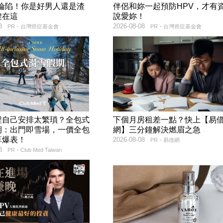
率淪陷！你是好男人還是渣
伴侶和妳一起預防HPV，才有
鍵在這
說愛妳！
8
2026-08-08
PR・台灣癌症基金會
PR・台灣癌症基金會
程自己安排太繁瑣？全包式
下個月房租差一點？快上【易
期：出門即雪場，一價全包
網】三分鐘解決燃眉之急
算爆表！
2026-08-08
PR・易借網
8
PR・Club Med Taiwan