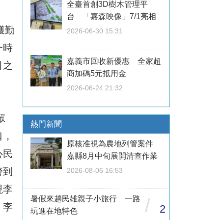
全臺首創3D樹木管理平
台 「嘉森映像」7/1亮相
獲勤
2026-06-30 15:31
一時
嘉義市回收新優惠 全家超
引之
商加碼5元抵用金
2026-06-24 21:32
眾
熱門新聞
口，
原核准視為農地列管案件
心民
嘉縣8月中旬展開清查作業
警到
2026-08-06 16:53
現李
暑假來趟民雄親子小旅行 一路
/
，李
2
玩進在地特色