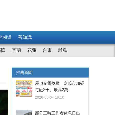
經頻道
善知識
基隆
宜蘭
花蓮
台東
離島
推薦新聞
屋頂光電獎勵 嘉義市加碼
每瓩2千、最高2萬
2026-08-04 19:10
部分工時工作者休息日出