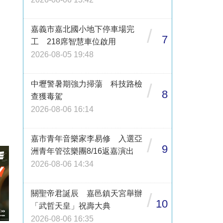
嘉義市嘉北國小地下停車場完
/
7
工 218席智慧車位啟用
2026-08-05 19:48
中壢警暑期強力掃蕩 科技路檢
/
8
查獲毒駕
2026-08-06 16:14
嘉市青年音樂家李易修 入選亞
/
9
洲青年管弦樂團8/16返嘉演出
2026-08-06 14:34
關聖帝君誕辰 嘉邑鎮天宮舉辦
/
10
「武哲天皇」祝壽大典
2026-08-06 16:35