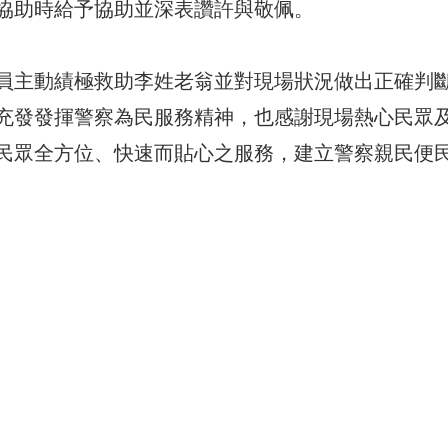
協助時給予協助並深表讚許與敬佩。
員主動績極救助李姓老翁並對現場狀況做出正確判
充發發揮警察為民服務精神，也感謝現場熱心民眾
民眾全方位、快速而貼心之服務，建立警察親民便