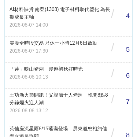
AI材料缺貨 南亞(1303) 電子材料取代塑化 為長
/
4
期成長主軸
2026-08-07 14:00
美股全時段交易 只休一小時12月6日啟動
/
5
2026-08-07 17:30
「蓮」映山豬湖 漫遊初秋好時光
/
6
2026-08-08 10:13
王功漁火節開跑！父親節千人烤蚵 晚間8點8
/
7
分鐘煙火迎人潮
2026-08-08 13:12
英仙座流星雨8/15璀璨登場 屏東邀您相約佳
/
8
樂水追星許願