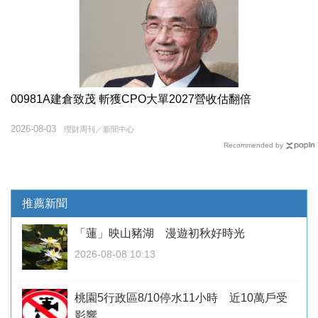
00981A建倉致茂 斬獲CPO大單2027營收估翻倍
2026-08-03
理財周刊／新聞中心
Recommended by
推薦新聞
「蓮」映山豬湖 漫遊初秋好時光
2026-08-08 10:13
桃園5行政區8/10停水11小時 近10萬戶受
影響