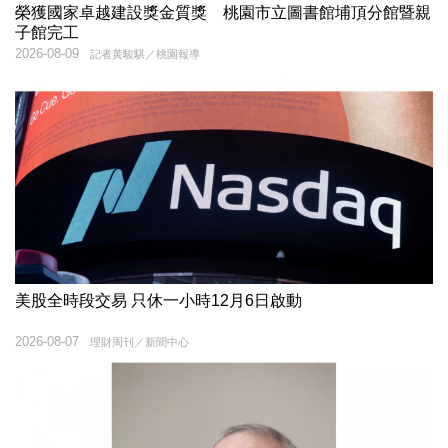
榮獲國家卓越建設獎金質獎 桃園市立圖書館埔頂分館暨親
子館完工
2026-08-09
記者黃駿騏／桃園報導
美股全時段交易 只休一小時12月6日啟動
2026-08-07
理財周刊／新聞中心