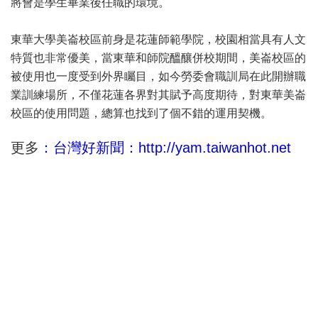
將會是學生畢業後任職的環境。
東華大學美崙校區前身是花蓮師範學院，校園相當具有人文
特質也非常優美，當東華和師院醞釀併校期間，美崙校區的
被使用也一度受到外界矚目，如今勞委會職訓局在此開辦職
業訓練場所，不僅花蓮各界對其賦予高度期待，對東華美崙
校區的使用問題，總算也找到了個不錯的運用契機。
更多
：台灣好新聞：http://yam.taiwanhot.net