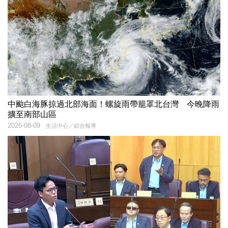
中颱白海豚掠過北部海面！螺旋雨帶籠罩北台灣 今晚降雨
擴至南部山區
2026-08-09
生活中心／綜合報導