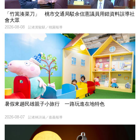
「竹篙湊菜刀」 桃市交通局駁余信憲議員用錯資料誤導社
會大眾
2026-08-08
記者黃駿騏／桃園報導
暑假來趟民雄親子小旅行 一路玩進在地特色
2026-08-07
記者林詩涵／嘉義報導