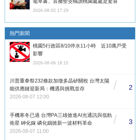
毫草書、首擲聖筊稱讚桃園處處是驚喜
2026-08-02 17:29
熱門新聞
桃園5行政區8/10停水11小時 近10萬戶受
影響
2026-08-06 18:15
川普重拳祭232條款加徵多晶矽關稅 台灣太陽
/
2
能供應鏈迎新局：機遇與挑戰並存
2026-08-07 12:00
手機寒冬已過 台灣PA三雄搶進AI光通訊與低軌
/
3
衛星 砷化鎵 磷化銦掀新一波材料革命
2026-08-07 11:00