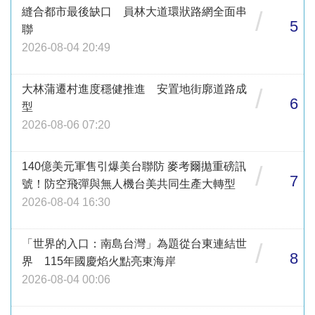
縫合都市最後缺口 員林大道環狀路網全面串
/
5
聯
2026-08-04 20:49
大林蒲遷村進度穩健推進 安置地街廓道路成
/
6
型
2026-08-06 07:20
140億美元軍售引爆美台聯防 麥考爾拋重磅訊
/
7
號！防空飛彈與無人機台美共同生產大轉型
2026-08-04 16:30
「世界的入口：南島台灣」為題從台東連結世
/
8
界 115年國慶焰火點亮東海岸
2026-08-04 00:06