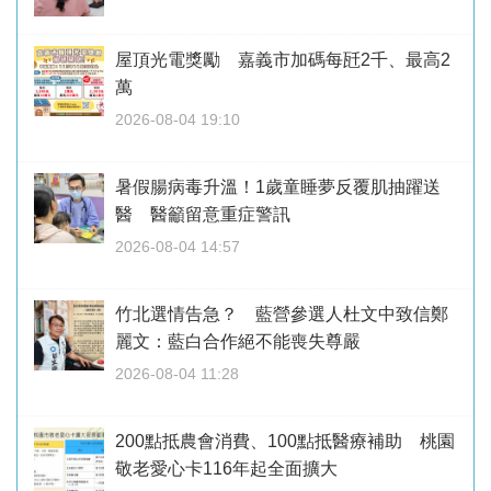
屋頂光電獎勵 嘉義市加碼每瓩2千、最高2
萬
2026-08-04 19:10
暑假腸病毒升溫！1歲童睡夢反覆肌抽躍送
醫 醫籲留意重症警訊
2026-08-04 14:57
竹北選情告急？ 藍營參選人杜文中致信鄭
麗文：藍白合作絕不能喪失尊嚴
2026-08-04 11:28
200點抵農會消費、100點抵醫療補助 桃園
敬老愛心卡116年起全面擴大