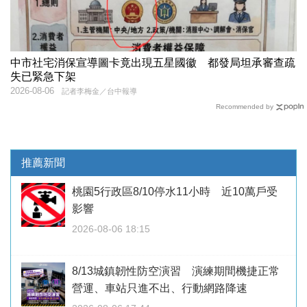
中市社宅消保宣導圖卡竟出現五星國徽 都發局坦承審查疏
失已緊急下架
2026-08-06
記者李梅金／台中報導
Recommended by
推薦新聞
桃園5行政區8/10停水11小時 近10萬戶受
影響
2026-08-06 18:15
8/13城鎮韌性防空演習 演練期間機捷正常
營運、車站只進不出、行動網路降速