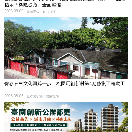
指示「料敵從寬」全面整備
2026-08-06
生活中心／台北報導
保存眷村文化再跨一步 桃園馬祖新村第4期修復工程動工
2026-08-05
記者黃駿騏／桃園報導