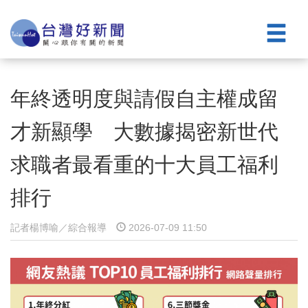
年終透明度與請假自主權成留
才新顯學 大數據揭密新世代
求職者最看重的十大員工福利
排行
記者楊博喻／綜合報導
2026-07-09 11:50