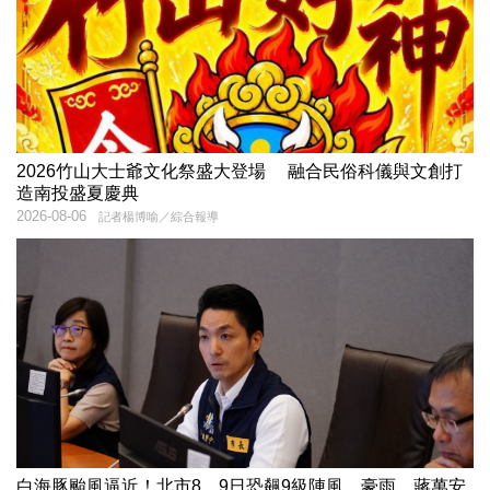
2026竹山大士爺文化祭盛大登場 融合民俗科儀與文創打
造南投盛夏慶典
2026-08-06
記者楊博喻／綜合報導
白海豚颱風逼近！北市8、9日恐飆9級陣風、豪雨 蔣萬安