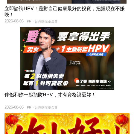
立即諮詢HPV！是對自己健康最好的投資，把握現在不嫌
晚！
2026-08-06
PR・台灣癌症基金會
伴侶和妳一起預防HPV，才有資格說愛妳！
2026-08-06
PR・台灣癌症基金會