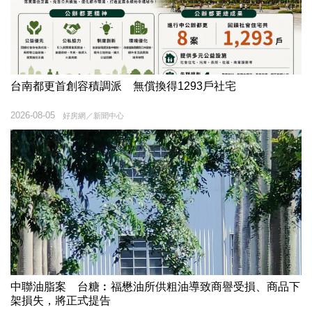
台南都更首創容積調派 無償換得1293戶社宅
2026-08-05
好房網／新聞中心
中聯油脂案 台糖︰福懋油所供粗油導致商譽受損、商品下
架損失，將正式提告