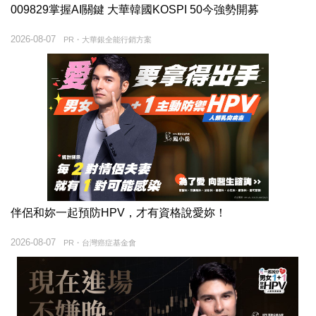
009829掌握AI關鍵 大華韓國KOSPI 50今強勢開募
2026-08-07
PR・大華銀全能行銷方案
伴侶和妳一起預防HPV，才有資格說愛妳！
2026-08-07
PR・台灣癌症基金會