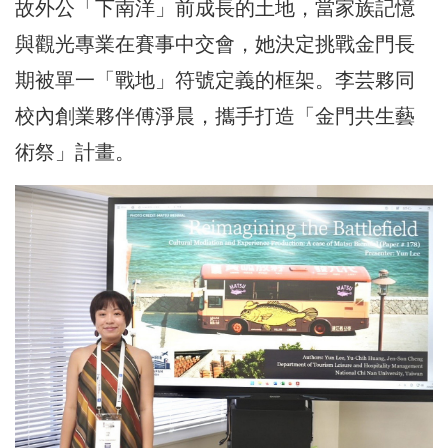
故外公「下南洋」前成長的土地，當家族記憶
與觀光專業在賽事中交會，她決定挑戰金門長
期被單一「戰地」符號定義的框架。李芸夥同
校內創業夥伴傅淨晨，攜手打造「金門共生藝
術祭」計畫。