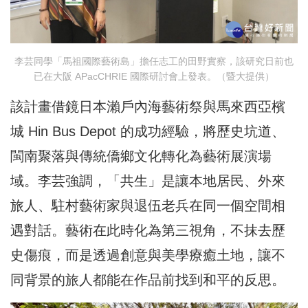
李芸同學「馬祖國際藝術島」擔任志工的田野實察，該研究日前也
已在大阪 APacCHRIE 國際研討會上發表。（暨大提供）
該計畫借鏡日本瀨戶內海藝術祭與馬來西亞檳
城 Hin Bus Depot 的成功經驗，將歷史坑道、
閩南聚落與傳統僑鄉文化轉化為藝術展演場
域。李芸強調，「共生」是讓本地居民、外來
旅人、駐村藝術家與退伍老兵在同一個空間相
遇對話。藝術在此時化為第三視角，不抹去歷
史傷痕，而是透過創意與美學療癒土地，讓不
同背景的旅人都能在作品前找到和平的反思。