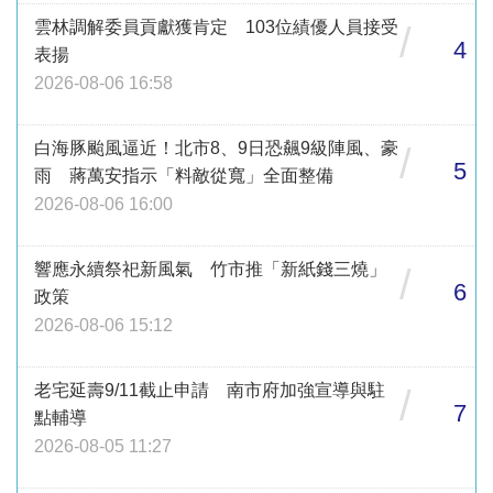
雲林調解委員貢獻獲肯定 103位績優人員接受
/
4
表揚
2026-08-06 16:58
白海豚颱風逼近！北市8、9日恐飆9級陣風、豪
/
5
雨 蔣萬安指示「料敵從寬」全面整備
2026-08-06 16:00
響應永續祭祀新風氣 竹市推「新紙錢三燒」
/
6
政策
2026-08-06 15:12
老宅延壽9/11截止申請 南市府加強宣導與駐
/
7
點輔導
2026-08-05 11:27