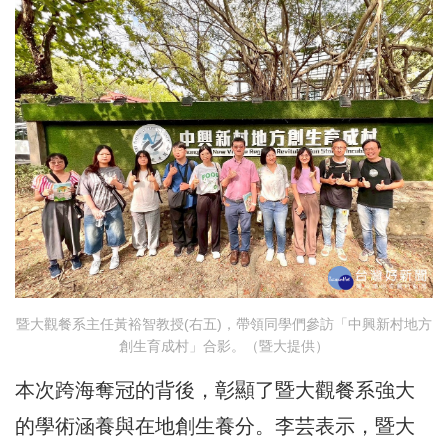
暨大觀餐系主任黃裕智教授(右五)，帶領同學們參訪「中興新村地方
創生育成村」合影。（暨大提供）
本次跨海奪冠的背後，彰顯了暨大觀餐系強大
的學術涵養與在地創生養分。李芸表示，暨大