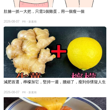
肚腩一抓一大把，只需1個雞蛋，用一個瘦一個
2026-08-07
PR・新素簡
減肥首選，檸檬加它，堅持一週，腰細了，瘦到你懷疑人生
2026-08-07
PR・新素簡