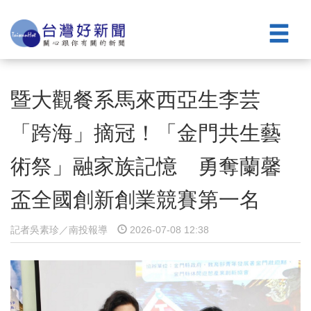
暨大觀餐系馬來西亞生李芸
「跨海」摘冠！「金門共生藝
術祭」融家族記憶 勇奪蘭馨
盃全國創新創業競賽第一名
記者吳素珍／南投報導
2026-07-08 12:38