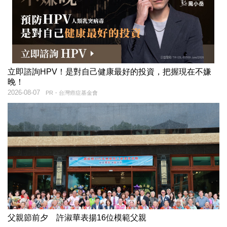
立即諮詢HPV！是對自己健康最好的投資，把握現在不嫌
晚！
2026-08-07
PR・台灣癌症基金會
父親節前夕 許淑華表揚16位模範父親