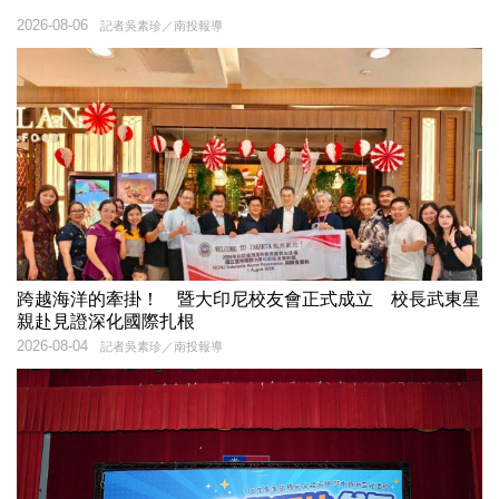
2026-08-06
記者吳素珍／南投報導
跨越海洋的牽掛！ 暨大印尼校友會正式成立 校長武東星
親赴見證深化國際扎根
2026-08-04
記者吳素珍／南投報導