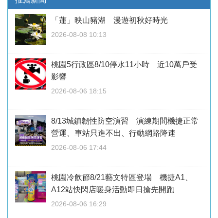
「蓮」映山豬湖 漫遊初秋好時光
2026-08-08 10:13
桃園5行政區8/10停水11小時 近10萬戶受
影響
2026-08-06 18:15
8/13城鎮韌性防空演習 演練期間機捷正常
營運、車站只進不出、行動網路降速
2026-08-06 17:44
桃園冷飲節8/21藝文特區登場 機捷A1、
A12站快閃店暖身活動即日搶先開跑
2026-08-06 16:29