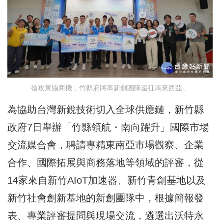
搶攻東協商機，竹縣府將率新創團隊遠征馬來西亞。
為協助台灣新銳技術切入全球供應鏈，新竹縣
政府7日舉辦「竹縣領航・南向躍升」國際市場
交流媒合會，聘請專精東南亞市場觀察、企業
合作、國際拓展與商務落地等領域的評審，從
14家來自新竹AIoT加速器、新竹青創基地以及
新竹社會創新基地的新創團隊中，根據簡報發
表、專業評審提問與現場交流，遴選出沃特永