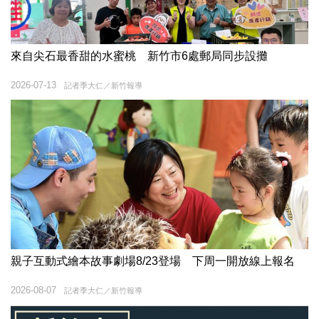
來自尖石最香甜的水蜜桃 新竹市6處郵局同步設攤
2026-07-13
記者季大仁／新竹報導
親子互動式繪本故事劇場8/23登場 下周一開放線上報名
2026-08-07
記者季大仁／新竹報導