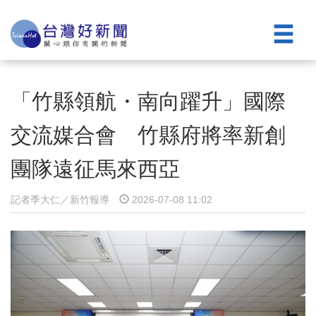
「竹縣領航・南向躍升」國際
交流媒合會 竹縣府將率新創
團隊遠征馬來西亞
記者季大仁／新竹報導
2026-07-08 11:02