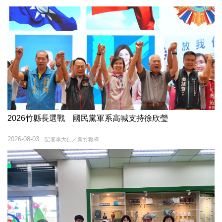
2026竹縣長選戰 國民黨軍系高喊支持徐欣瑩
2026-08-03
記者季大仁／新竹報導