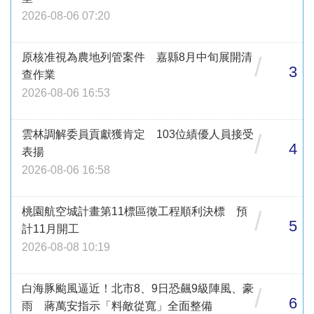
2026-08-06 07:20
原核准視為農地列管案件 嘉縣8月中旬展開清
/
3
查作業
2026-08-06 16:53
雲林調解委員貢獻獲肯定 103位績優人員接受
/
4
表揚
2026-08-06 16:58
桃園航空城計畫第11標區徵工程順利決標 預
/
5
計11月開工
2026-08-08 10:19
白海豚颱風逼近！北市8、9日恐飆9級陣風、豪
/
6
雨 蔣萬安指示「料敵從寬」全面整備