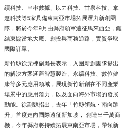
續科技、串串數據、以力科技、甘泉科技、拿
趣科技等5家具備東南亞市場拓展潛力新創團
隊，將於今年9月由縣府領軍遠征馬來西亞，鏈
結東協當地大廠、創投與商務通路，實質爭取
國際訂單。
新竹縣徐元棟副縣長表示，入圍新創團隊提出
的解決方案涵蓋智慧製造、永續科技、數位健
康等多元應用領域，展現新竹新創在不同產業
場景中的應用潛力，以及面向海外市場的發展
動能。徐副縣指出，去年「竹縣領航・南向躍
升」首度走向國際遠征新加坡， 創造出千萬商
機，今年縣府將持續拓展東南亞市場，帶領新