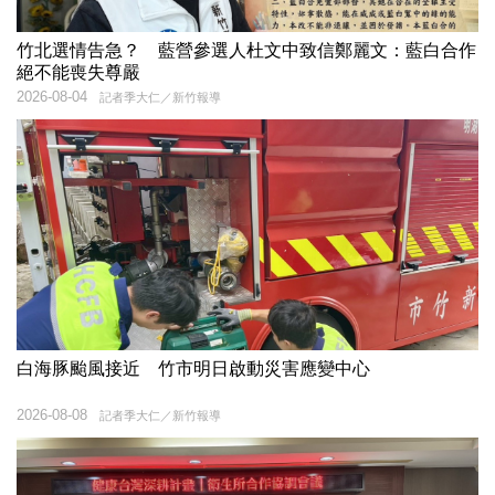
竹北選情告急？ 藍營參選人杜文中致信鄭麗文：藍白合作
絕不能喪失尊嚴
2026-08-04
記者季大仁／新竹報導
白海豚颱風接近 竹市明日啟動災害應變中心
2026-08-08
記者季大仁／新竹報導