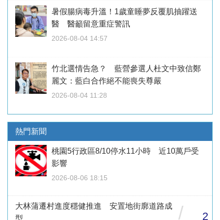
暑假腸病毒升溫！1歲童睡夢反覆肌抽躍送
醫 醫籲留意重症警訊
2026-08-04 14:57
竹北選情告急？ 藍營參選人杜文中致信鄭
麗文：藍白合作絕不能喪失尊嚴
2026-08-04 11:28
熱門新聞
桃園5行政區8/10停水11小時 近10萬戶受
影響
2026-08-06 18:15
大林蒲遷村進度穩健推進 安置地街廓道路成
/
2
型