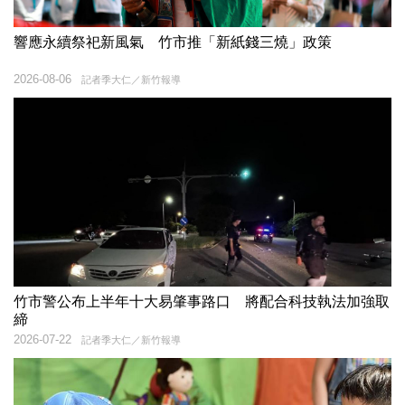
響應永續祭祀新風氣 竹市推「新紙錢三燒」政策
2026-08-06
記者季大仁／新竹報導
竹市警公布上半年十大易肇事路口 將配合科技執法加強取
締
2026-07-22
記者季大仁／新竹報導