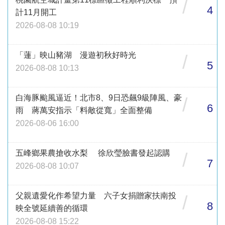
/
4
計11月開工
2026-08-08 10:19
「蓮」映山豬湖 漫遊初秋好時光
/
5
2026-08-08 10:13
白海豚颱風逼近！北市8、9日恐飆9級陣風、豪
/
6
雨 蔣萬安指示「料敵從寬」全面整備
2026-08-06 16:00
五峰鄉果農搶收水梨 徐欣瑩臉書發起認購
/
7
2026-08-08 10:07
父親遺愛化作希望力量 六子女捐贈家扶南投
/
8
映全號延續善的循環
2026-08-08 15:22