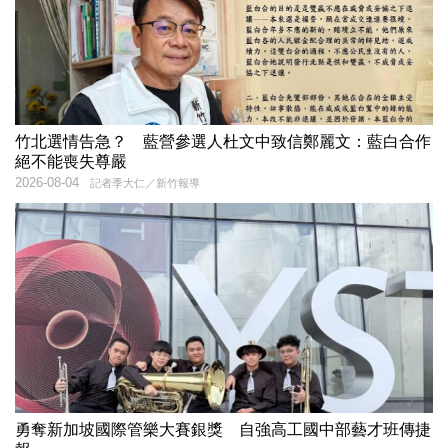
竹北選情告急？ 藍營參選人杜文中致信鄭麗文：藍白合作
絕不能喪失尊嚴
2026-08-04
記者季大仁／新竹報導
勇奪新加坡國際管樂大賽銀獎 自強高工國中部藝才班傳捷