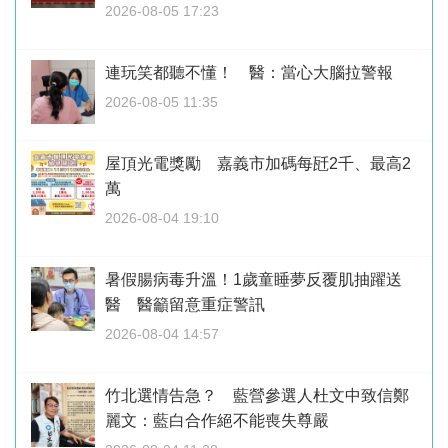
2026-08-05 17:23
連玩笑都聽不懂！ 醫：當心大腦拉警報
2026-08-05 11:35
屋頂光電獎勵 嘉義市加碼每瓩2千、最高2
萬
2026-08-04 19:10
暑假腸病毒升溫！1歲童睡夢反覆肌抽躍送
醫 醫籲留意重症警訊
2026-08-04 14:57
竹北選情告急？ 藍營參選人杜文中致信鄭
麗文：藍白合作絕不能喪失尊嚴