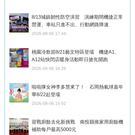
8/13城鎮韌性防空演習 演練期間機捷正常
營運、車站只進不出、行動網路降速
2026-08-06 17:44
桃園冷飲節8/21藝文特區登場 機捷A1、
A12站快閃店暖身活動即日搶先開跑
2026-08-06 16:29
啦啦隊女神李多慧來了！ 石岡熱氣球嘉年
華8/22起登場
2026-08-06 15:02
迎戰廚餘去化新挑戰 南投縣推家用廚餘機
補助每戶最高5000元