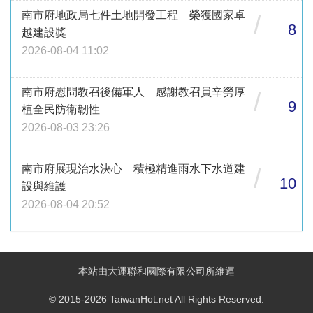
南市府地政局七件土地開發工程 榮獲國家卓
/
8
越建設獎
2026-08-04 11:02
南市府慰問教召後備軍人 感謝教召員辛勞厚
/
9
植全民防衛韌性
2026-08-03 23:26
南市府展現治水決心 積極精進雨水下水道建
/
10
設與維護
2026-08-04 20:52
本站由大運聯和國際有限公司所維運
© 2015-2026 TaiwanHot.net All Rights Reserved.