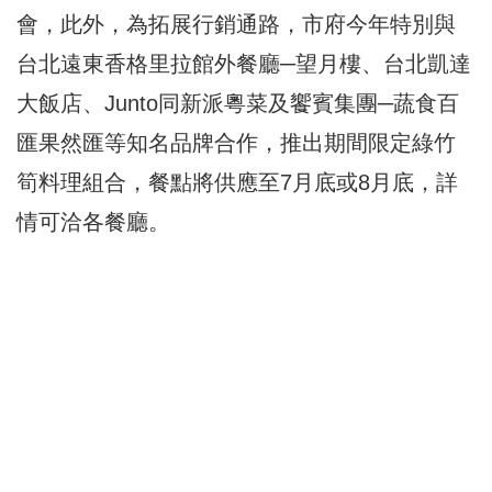
會，此外，
為拓展行銷通路，市府今年特別與
台北遠東香格里拉館外餐廳─
望月樓、台北凱達
大飯店、Junto同新派粵菜及饗賓集團─
蔬食百
匯果然匯等知名品牌合作，推出期間限定綠竹
筍料理組合，
餐點將供應至7月底或8月底，詳
情可洽各餐廳。