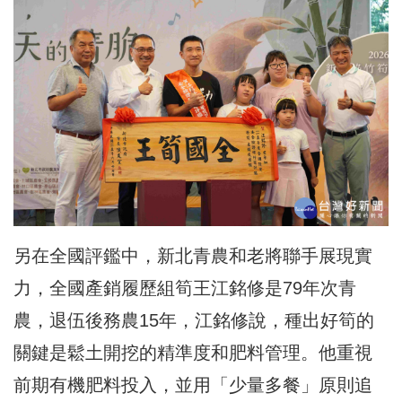
另在全國評鑑中，新北青農和老將聯手展現實
力，
全國產銷履歷組筍王江銘修是79年次青
農，退伍後務農15年，
江銘修說，種出好筍的
關鍵是鬆土開挖的精準度和肥料管理。
他重視
前期有機肥料投入，並用「少量多餐」原則追