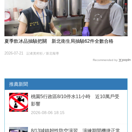
夏季飲冰品抽驗把關 新北衛生局抽驗62件全數合格
2026-07-21
記者黃村杉／新北報導
Recommended by
推薦新聞
桃園5行政區8/10停水11小時 近10萬戶受
影響
2026-08-06 18:15
8/13城鎮韌性防空演習 演練期間機捷正常