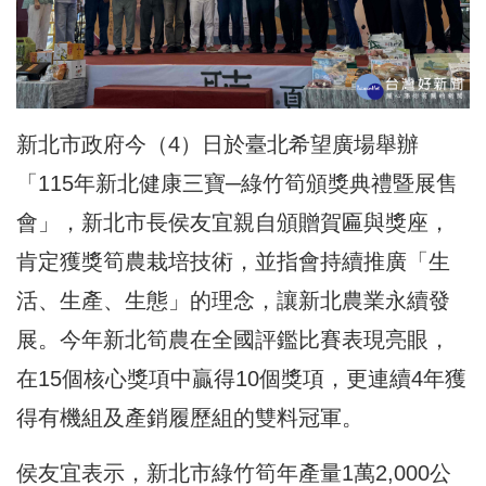
新北市政府今（4）
日於臺北希望廣場舉辦
「115年新北健康三寶─
綠竹筍頒獎典禮暨展售
會」，新北市長
侯友宜親自頒贈賀匾與獎座，
肯定
獲獎筍農栽培技術，並指會持續推廣「生
活、生產、生態」
的理念，讓新北農業永續發
展。
今年新北筍農在全國評鑑比賽表現亮眼，
在15個核心獎項中贏得
1
0個獎項
，更連續4年獲
得有機組及產銷履歷組的雙料冠軍。
侯友宜表示，新北市綠竹筍年產量1萬2,000公