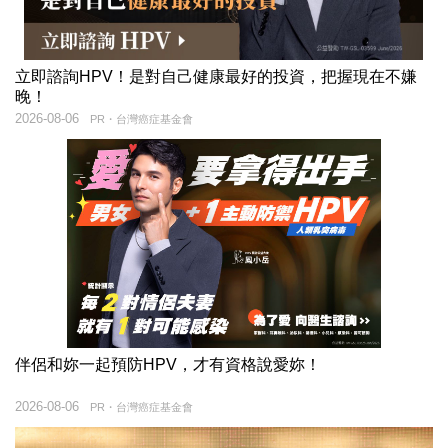
立即諮詢HPV！是對自己健康最好的投資，把握現在不嫌
晚！
2026-08-06
PR・台灣癌症基金會
伴侶和妳一起預防HPV，才有資格說愛妳！
2026-08-06
PR・台灣癌症基金會