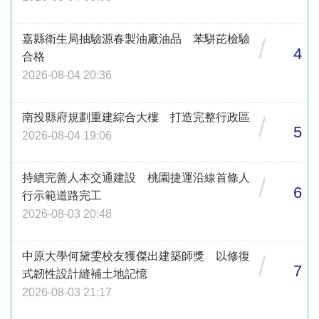
嘉縣衛生局抽驗源春製油廠油品 苯駢芘檢驗
/
4
合格
2026-08-04 20:36
南投縣府規劃重建綜合大樓 打造完整行政區
/
5
2026-08-04 19:06
持續完善人本交通建設 桃園捷運沿線首條人
/
6
行示範道路完工
2026-08-03 20:48
中原大學何黛雯校友獲傑出建築師獎 以修復
/
7
式韌性設計縫補土地記憶
2026-08-03 21:17