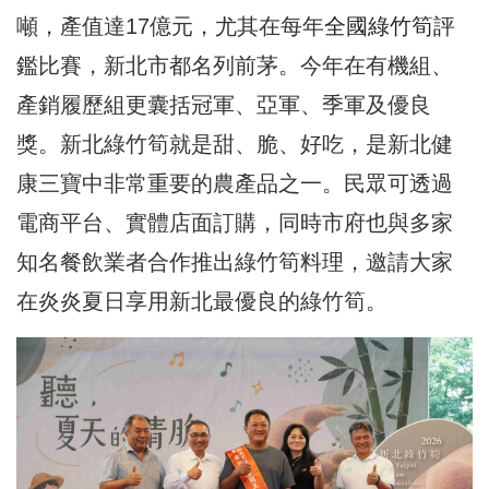
噸，產值達17
億元，尤其在每年
全國綠竹筍評
鑑
比賽，新北市都名列前茅。
今年在有機組、
產銷履歷組更囊括冠軍、亞軍、季軍及優良
獎。
新北綠竹筍就是甜、脆、好吃，
是新北健
康三寶中非常重要的農產品之一。民眾可透過
電商平台、
實體店面訂購，
同時市府也與多家
知名餐飲業者合作推出綠竹筍料理，
邀請大家
在炎炎夏日享用新北最優良的綠竹筍。