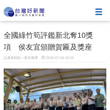
全國綠竹筍評鑑新北奪10獎
項 侯友宜頒贈賀匾及獎座
記者黃村杉／新北報導
2026-07-04 16:53