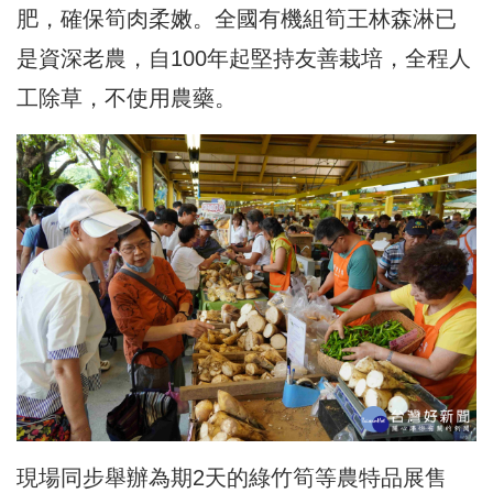
肥，
確保筍肉柔嫩。全國有機組筍王林森淋已
是資深老農，自100年起
堅持友善栽培，全程人
工除草，不使用農藥。
現場同步舉辦為期2天的綠竹筍等農特品展售