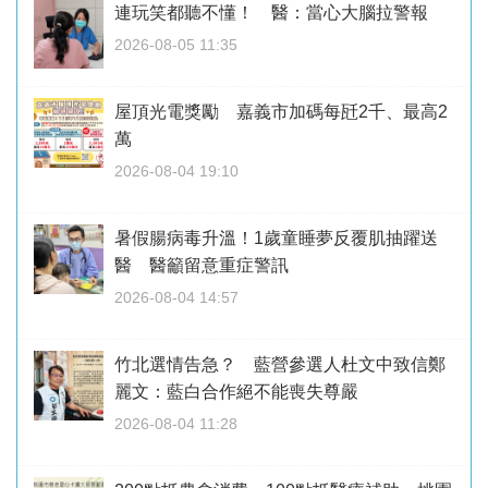
連玩笑都聽不懂！ 醫：當心大腦拉警報
2026-08-05 11:35
屋頂光電獎勵 嘉義市加碼每瓩2千、最高2
萬
2026-08-04 19:10
暑假腸病毒升溫！1歲童睡夢反覆肌抽躍送
醫 醫籲留意重症警訊
2026-08-04 14:57
竹北選情告急？ 藍營參選人杜文中致信鄭
麗文：藍白合作絕不能喪失尊嚴
2026-08-04 11:28