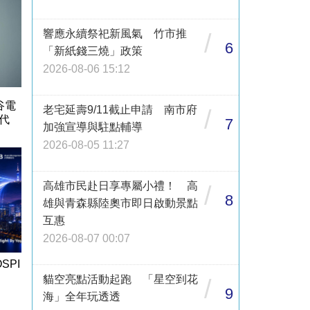
響應永續祭祀新風氣 竹市推
/
6
「新紙錢三燒」政策
2026-08-06 15:12
谷電
老宅延壽9/11截止申請 南市府
/
代
7
加強宣導與駐點輔導
2026-08-05 11:27
高雄市民赴日享專屬小禮！ 高
/
8
雄與青森縣陸奧市即日啟動景點
互惠
2026-08-07 00:07
SPI
貓空亮點活動起跑 「星空到花
/
9
海」全年玩透透