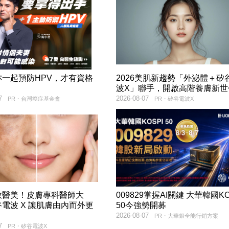
妳一起預防HPV，才有資格
2026美肌新趨勢「外泌體＋矽
！
波X」聯手，開啟高階養膚新世
7
2026-08-07
PR・台灣癌症基金會
PR・矽谷電波X
效醫美！皮膚專科醫師大
009829掌握AI關鍵 大華韓國KO
電波 X 讓肌膚由內而外更
50今強勢開募
2026-08-07
PR・大華銀全能行銷方案
7
PR・矽谷電波X