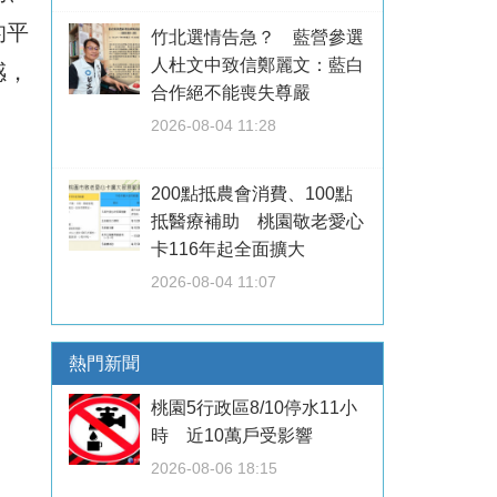
的平
竹北選情告急？ 藍營參選
人杜文中致信鄭麗文：藍白
感，
合作絕不能喪失尊嚴
2026-08-04 11:28
200點抵農會消費、100點
抵醫療補助 桃園敬老愛心
卡116年起全面擴大
2026-08-04 11:07
熱門新聞
桃園5行政區8/10停水11小
時 近10萬戶受影響
2026-08-06 18:15