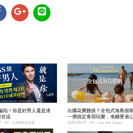
率淪陷！你是好男人還是渣
出國花費難抓？全包式海島假
鍵在這
一價搞定食宿玩樂，省錢更省
7
2026-08-07
PR・台灣癌症基金會
PR・Club Med Taiwan