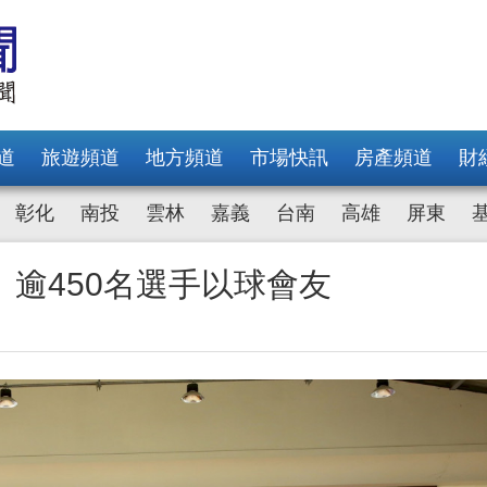
道
旅遊頻道
地方頻道
市場快訊
房產頻道
財
彰化
南投
雲林
嘉義
台南
高雄
屏東
逾450名選手以球會友