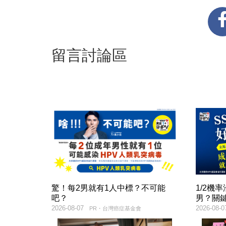
留言討論區
驚！每2男就有1人中標？不可能
1/2機
吧？
男？關
2026-08-07
2026-08-0
PR・台灣癌症基金會