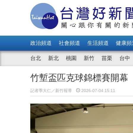
政治頻道
社會頻道
生活頻道
健康頻
台北
新北
桃園
新竹
苗栗
台中
竹塹盃匹克球錦標賽開幕 
記者季大仁／新竹報導
2026-07-04 15:11