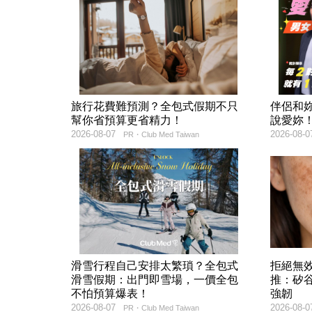
旅行花費難預測？全包式假期不只
伴侶和
幫你省預算更省精力！
說愛妳
2026-08-07
2026-08-0
PR・Club Med Taiwan
滑雪行程自己安排太繁瑣？全包式
拒絕無
滑雪假期：出門即雪場，一價全包
推：矽谷
不怕預算爆表！
強韌
2026-08-07
2026-08-0
PR・Club Med Taiwan