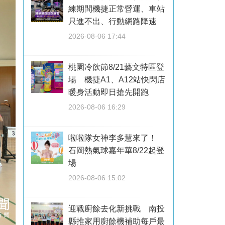
練期間機捷正常營運、車站
只進不出、行動網路降速
2026-08-06 17:44
桃園冷飲節8/21藝文特區登
場 機捷A1、A12站快閃店
暖身活動即日搶先開跑
2026-08-06 16:29
啦啦隊女神李多慧來了！
石岡熱氣球嘉年華8/22起登
場
2026-08-06 15:02
迎戰廚餘去化新挑戰 南投
縣推家用廚餘機補助每戶最