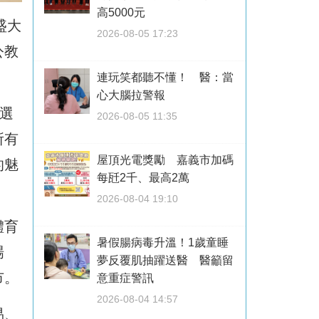
高5000元
盛大
2026-08-05 17:23
公教
連玩笑都聽不懂！ 醫：當
心大腦拉警報
選
2026-08-05 11:35
所有
屋頂光電獎勵 嘉義市加碼
的魅
每瓩2千、最高2萬
2026-08-04 19:10
體育
暑假腸病毒升溫！1歲童睡
場
夢反覆肌抽躍送醫 醫籲留
市。
意重症警訊
2026-08-04 14:57
易、