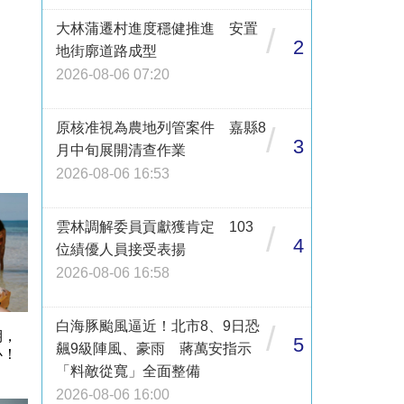
大林蒲遷村進度穩健推進 安置
/
2
地街廓道路成型
2026-08-06 07:20
原核准視為農地列管案件 嘉縣8
/
3
月中旬展開清查作業
2026-08-06 16:53
雲林調解委員貢獻獲肯定 103
/
4
位績優人員接受表揚
2026-08-06 16:58
白海豚颱風逼近！北市8、9日恐
/
期，
5
飆9級陣風、豪雨 蔣萬安指示
心！
「料敵從寬」全面整備
2026-08-06 16:00