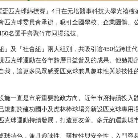
塹盃匹克球錦標賽」4日在元培醫事科技大學光禧樓
會匹克球委員會承辦，吸引全國學校、企業團體、
50名選手齊聚竹市同場競技。
組」及「社會組」兩大組別，共吸引逾450位跨世代
現匹克球運動在各年齡層日益普及的成果。他勉勵
自我，讓更多民眾感受匹克球兼具趣味性與競技性
設施一直是市府重要施政方向。近年市府持續投入
已規劃於建功國小及虎林棒球場旁新設匹克球專用
匹克球運動持續發展，打造更友善、多元的運動城
桌球特色，兼具趣味性、競技性與安全性，入門容