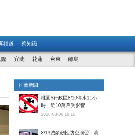
經頻道
善知識
基隆
宜蘭
花蓮
台東
離島
推薦新聞
桃園5行政區8/10停水11小
時 近10萬戶受影響
2026-08-06 18:15
8/13城鎮韌性防空演習 演