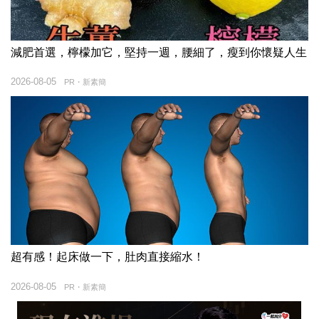
減肥首選，檸檬加它，堅持一週，腰細了，瘦到你懷疑人生
2026-08-05
PR・新素簡
超有感！起床做一下，肚肉直接縮水！
2026-08-05
PR・新素簡