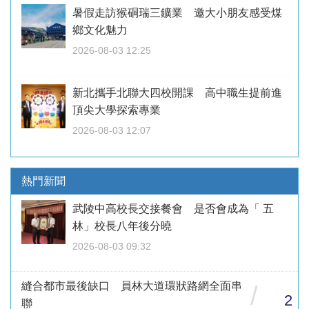
暑假走訪猴硐瑞三鑛業 邀大小朋友感受煤
鄉文化魅力
2026-08-03 12:25
新北攜手北聯大四校開課 高中職生提前進
頂尖大學探索專業
2026-08-03 12:07
熱門新聞
武陵中高校長交接餐會 是否會成為「 五
林」校長八年後分曉
2026-08-03 09:32
縫合都市最後缺口 員林大道環狀路網全面串
/
2
聯