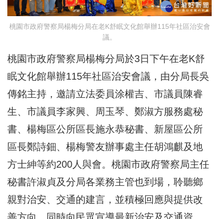
桃園市政府警察局楊梅分局在老K舒眠文化館舉辦115年社區治安會
議。
桃園市政府警察局楊梅分局於3日下午在老K舒
眠文化館舉辦115年社區治安會議，由分局長吳
傳銘主持，邀請立法委員涂權吉、市議員陳睿
生、市議員李家興、周玉琴、鄭淑方服務處秘
書、楊梅區公所區長施永恭秘書、新屋區公所
區長鄭詩鈿、楊梅警友辦事處主任胡鴻麒及地
方士紳等約200人與會。桃園市政府警察局主任
秘書許淑貞及分局各業務主管也到場，聆聽鄉
親對治安、交通的建言，並積極回應與提供改
善方向，同時向民眾宣導最新治安及交通資