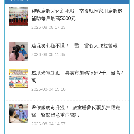
迎戰廚餘去化新挑戰 南投縣推家用廚餘機
補助每戶最高5000元
2026-08-05 17:23
連玩笑都聽不懂！ 醫：當心大腦拉警報
2026-08-05 11:35
屋頂光電獎勵 嘉義市加碼每瓩2千、最高2
萬
2026-08-04 19:10
暑假腸病毒升溫！1歲童睡夢反覆肌抽躍送
醫 醫籲留意重症警訊
2026-08-04 14:57