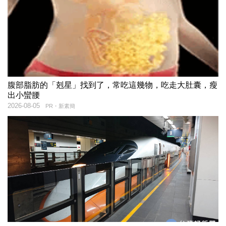
腹部脂肪的「剋星」找到了，常吃這幾物，吃走大肚囊，瘦
出小蠻腰
2026-08-05
PR・新素簡