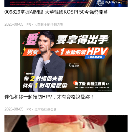
009829掌握AI關鍵 大華韓國KOSPI 50今強勢開募
2026-08-05
PR・大華銀全能行銷方案
伴侶和妳一起預防HPV，才有資格說愛妳！
2026-08-05
PR・台灣癌症基金會