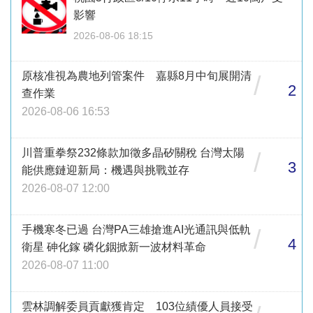
影響
2026-08-06 18:15
原核准視為農地列管案件 嘉縣8月中旬展開清
/
2
查作業
2026-08-06 16:53
川普重拳祭232條款加徵多晶矽關稅 台灣太陽
/
3
能供應鏈迎新局：機遇與挑戰並存
2026-08-07 12:00
手機寒冬已過 台灣PA三雄搶進AI光通訊與低軌
/
4
衛星 砷化鎵 磷化銦掀新一波材料革命
2026-08-07 11:00
雲林調解委員貢獻獲肯定 103位績優人員接受