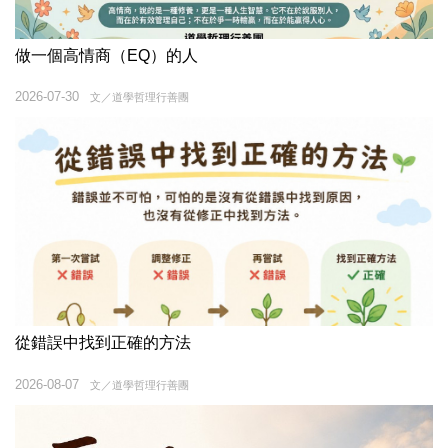
做一個高情商（EQ）的人
2026-07-30
文／道學哲理⾏善團
從錯誤中找到正確的方法
2026-08-07
文／道學哲理⾏善團