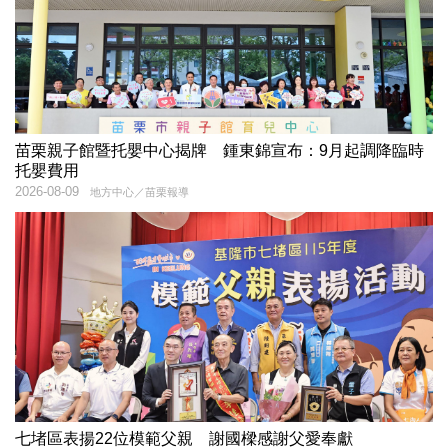
苗栗親子館暨托嬰中心揭牌 鍾東錦宣布：9月起調降臨時
托嬰費用
2026-08-09
地方中心／苗栗報導
七堵區表揚22位模範父親 謝國樑感謝父愛奉獻