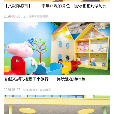
【父親節感言】 ——學無止境的角色：從做爸爸到做阿公
2026-08-08
文／道學哲理⾏善團
暑假來趟民雄親子小旅行 一路玩進在地特色
2026-08-07
記者林詩涵／嘉義報導