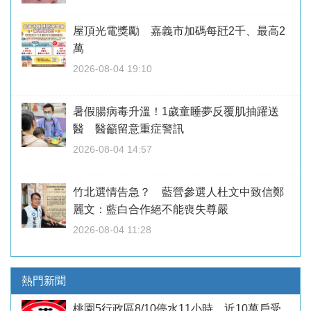
屋頂光電獎勵 嘉義市加碼每瓩2千、最高2
萬
2026-08-04 19:10
暑假腸病毒升溫！1歲童睡夢反覆肌抽躍送
醫 醫籲留意重症警訊
2026-08-04 14:57
竹北選情告急？ 藍營參選人杜文中致信鄭
麗文：藍白合作絕不能喪失尊嚴
2026-08-04 11:28
熱門新聞
桃園5行政區8/10停水11小時 近10萬戶受