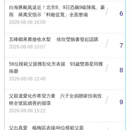
白海豚颱風逼近！北市8、9日恐飆9級陣風、豪
/
6
雨 蔣萬安指示「料敵從寬」全面整備
2026-08-06 16:00
五峰鄉果農搶收水梨 徐欣瑩臉書發起認購
/
7
2026-08-08 10:07
56位模範父親獲彰化市表揚 93歲雙壽星同獲
/
8
殊榮
2026-08-08 12:40
父親遺愛化作希望力量 六子女捐贈家扶南投
/
9
映全號延續善的循環
2026-08-08 15:22
父出真愛 楊梅區表揚46位模範父親