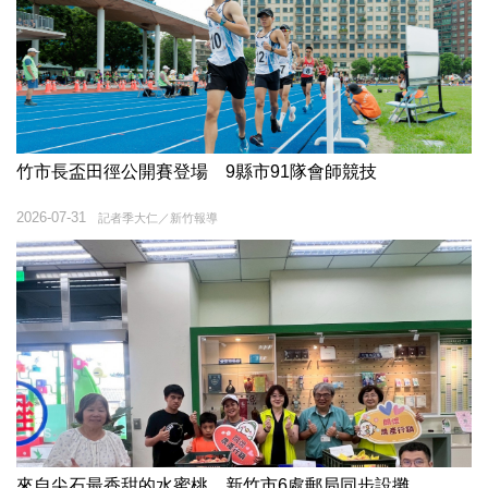
竹市長盃田徑公開賽登場 9縣市91隊會師競技
2026-07-31
記者季大仁／新竹報導
來自尖石最香甜的水蜜桃 新竹市6處郵局同步設攤