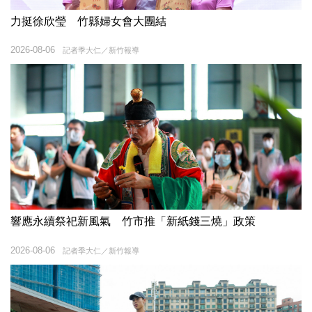
力挺徐欣瑩 竹縣婦女會大團結
2026-08-06
記者季大仁／新竹報導
響應永續祭祀新風氣 竹市推「新紙錢三燒」政策
2026-08-06
記者季大仁／新竹報導