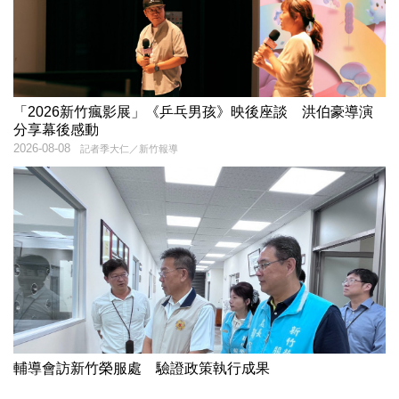
「2026新竹瘋影展」《乒乓男孩》映後座談 洪伯豪導演
分享幕後感動
2026-08-08
記者季大仁／新竹報導
輔導會訪新竹榮服處 驗證政策執行成果