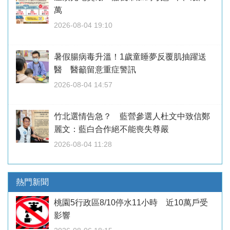
萬
2026-08-04 19:10
暑假腸病毒升溫！1歲童睡夢反覆肌抽躍送
醫 醫籲留意重症警訊
2026-08-04 14:57
竹北選情告急？ 藍營參選人杜文中致信鄭
麗文：藍白合作絕不能喪失尊嚴
2026-08-04 11:28
熱門新聞
桃園5行政區8/10停水11小時 近10萬戶受
影響