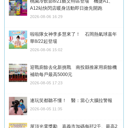
桃園冷飲節8/21藝文特區登場 機捷A1、
A12站快閃店暖身活動即日搶先開跑
2026-08-06 16:29
啦啦隊女神李多慧來了！ 石岡熱氣球嘉年
華8/22起登場
2026-08-06 15:02
迎戰廚餘去化新挑戰 南投縣推家用廚餘機
補助每戶最高5000元
2026-08-05 17:23
連玩笑都聽不懂！ 醫：當心大腦拉警報
2026-08-05 11:35
屋頂光電獎勵 嘉義市加碼每瓩2千、最高2