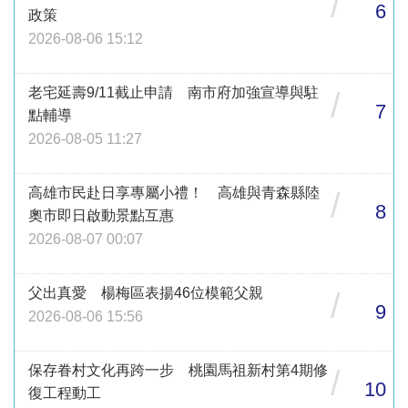
/
6
政策
2026-08-06 15:12
老宅延壽9/11截止申請 南市府加強宣導與駐
/
7
點輔導
2026-08-05 11:27
高雄市民赴日享專屬小禮！ 高雄與青森縣陸
/
8
奧市即日啟動景點互惠
2026-08-07 00:07
父出真愛 楊梅區表揚46位模範父親
/
9
2026-08-06 15:56
保存眷村文化再跨一步 桃園馬祖新村第4期修
/
10
復工程動工