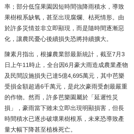
率；部分低窪果園因短時間強降雨積水，導致
果樹根系缺氧，甚至出現腐爛、枯死情形。由
於許多災情並非立即顯現，而是隨時間逐漸惡
化，讓農民憂心後續損失恐將持續擴大。
陳素月指出，根據農業部最新統計，截至7月3
日上午11時止，全台因6月豪大雨造成農業產物
及民間設施損失已達5億4,695萬元，其中芭樂
受損金額超過6千萬元，是此次豪雨受創最嚴重
的作物。然而，許多芭樂園屬於「延遲性災
損」，豪雨當下雖未立即出現明顯損害，但長
時間積水已逐步破壞果樹根系，未來恐導致產
量大幅下降甚至植株死亡。