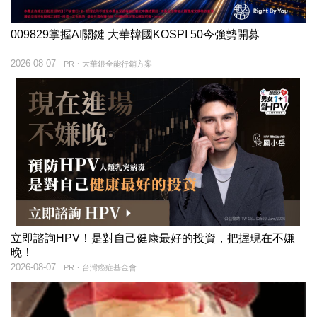
009829掌握AI關鍵 大華韓國KOSPI 50今強勢開募
2026-08-07
PR・大華銀全能行銷方案
立即諮詢HPV！是對自己健康最好的投資，把握現在不嫌
晚！
2026-08-07
PR・台灣癌症基金會