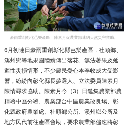
豪雨重創彰化芭樂產區，陳素月促農業部速納天然災害救助。
6月初連日豪雨重創彰化縣芭樂產區，社頭鄉、
溪州鄉等地果園陸續傳出落花、無法著果及延
遲性災損情形，不少農民憂心本季收成大受影
響，紛紛向彰化縣長參選人、立法委員陳素月
陳情尋求協助。陳素月今（3）日邀集農業部農
糧署中區分署、農業部台中區農業改良場、彰
化縣政府農業處、社頭鄉公所、溪州鄉公所及
地方民代前往產區會勘，要求農業部儘速將彰