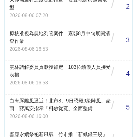
/
2
型
2026-08-06 07:20
原核准視為農地列管案件 嘉縣8月中旬展開清
/
3
查作業
2026-08-06 16:53
雲林調解委員貢獻獲肯定 103位績優人員接受
/
4
表揚
2026-08-06 16:58
白海豚颱風逼近！北市8、9日恐飆9級陣風、豪
/
5
雨 蔣萬安指示「料敵從寬」全面整備
2026-08-06 16:00
響應永續祭祀新風氣 竹市推「新紙錢三燒」