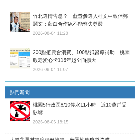
竹北選情告急？ 藍營參選人杜文中致信鄭
麗文：藍白合作絕不能喪失尊嚴
2026-08-04 11:28
200點抵農會消費、100點抵醫療補助 桃園
敬老愛心卡116年起全面擴大
2026-08-04 11:07
熱門新聞
桃園5行政區8/10停水11小時 近10萬戶受
影響
2026-08-06 18:15
大林蒲遷村進度穩健推進 安置地街廓道路成