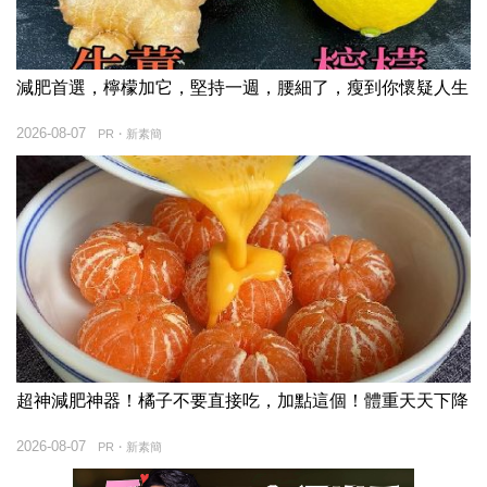
減肥首選，檸檬加它，堅持一週，腰細了，瘦到你懷疑人生
2026-08-07
PR・新素簡
超神減肥神器！橘子不要直接吃，加點這個！體重天天下降
2026-08-07
PR・新素簡