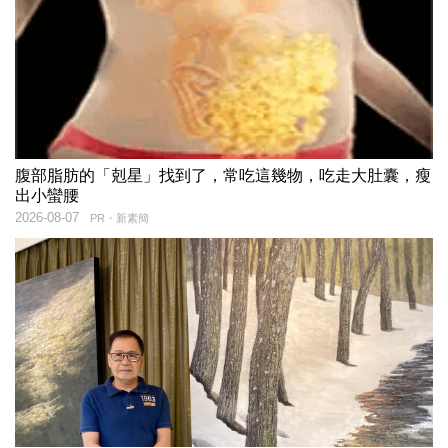
腹部脂肪的「剋星」找到了，常吃這幾物，吃走大肚囊，瘦
出小蠻腰
2026-08-07
PR・新素簡