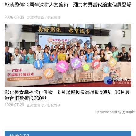
彰濱秀傳20周年深耕人文藝術 瀰力村男當代繪畫個展登場
2026-08-06
記者鄧富珍／彰化報導
彰化長青幸福卡再升級 8月起運動最高補助50點、10月農
漁會消費折抵200點
2026-07-23
記者鄧富珍／彰化報導
Recommended by