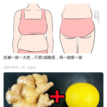
肚腩一抓一大把，只需1個雞蛋，用一個瘦一個
2026-08-07
PR・新素簡