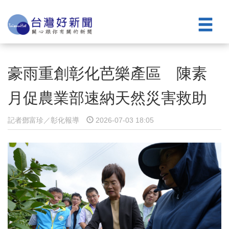
豪雨重創彰化芭樂產區 陳素
月促農業部速納天然災害救助
記者鄧富珍／彰化報導
2026-07-03 18:05