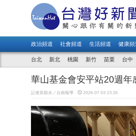
政治頻道
社會頻道
生活頻道
健康頻
台北
新北
桃園
新竹
苗栗
台中
華山基金會安平站20週年
記者吳順永／台南報導
2026-07-03 23:26