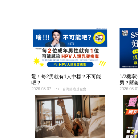
驚！每2男就有1人中標？不可能
1/2機
吧？
男？關
2026-08-07
2026-08-0
PR・台灣癌症基金會