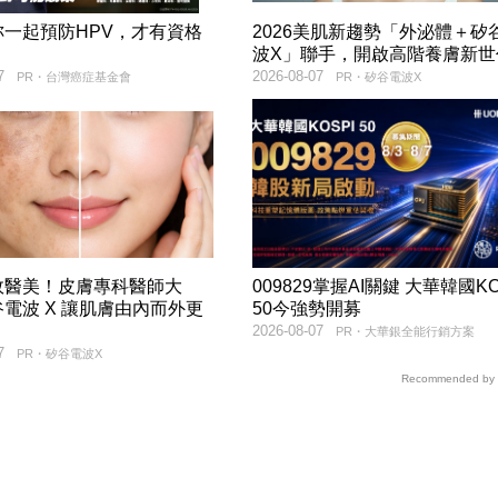
妳一起預防HPV，才有資格
2026美肌新趨勢「外泌體＋矽
！
波X」聯手，開啟高階養膚新世
7
2026-08-07
PR・台灣癌症基金會
PR・矽谷電波X
效醫美！皮膚專科醫師大
009829掌握AI關鍵 大華韓國KO
電波 X 讓肌膚由內而外更
50今強勢開募
2026-08-07
PR・大華銀全能行銷方案
7
PR・矽谷電波X
Recommended by