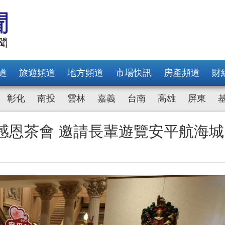
道
旅遊頻道
地方頻道
市場快訊
房產頻道
財
彰化
南投
雲林
嘉義
台南
高雄
屏東
感恩茶會 邀請長輩遊覽安平航海城