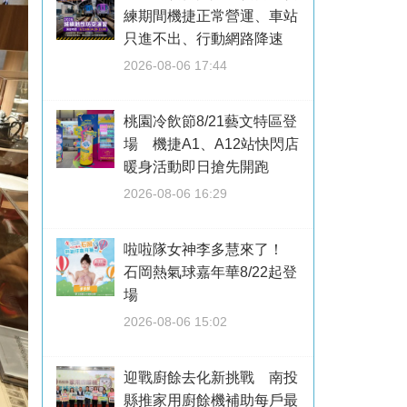
練期間機捷正常營運、車站
只進不出、行動網路降速
2026-08-06 17:44
桃園冷飲節8/21藝文特區登
場 機捷A1、A12站快閃店
暖身活動即日搶先開跑
2026-08-06 16:29
啦啦隊女神李多慧來了！
石岡熱氣球嘉年華8/22起登
場
2026-08-06 15:02
迎戰廚餘去化新挑戰 南投
縣推家用廚餘機補助每戶最