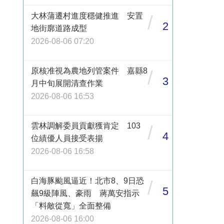
大林蒲遷村進度穩健推進 安置
/
2
地街廓道路成型
2026-08-06 07:20
原核准視為農地列管案件 嘉縣8
/
3
月中旬展開清查作業
2026-08-06 16:53
雲林調解委員貢獻獲肯定 103
/
4
位績優人員接受表揚
2026-08-06 16:58
白海豚颱風逼近！北市8、9日恐
/
5
飆9級陣風、豪雨 蔣萬安指示
「料敵從寬」全面整備
2026-08-06 16:00