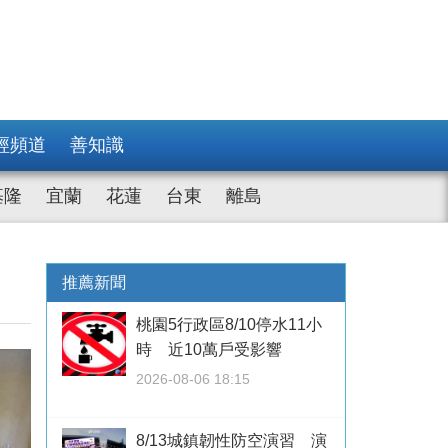
經頻道
善知識
基隆
宜蘭
花蓮
台東
離島
推薦新聞
桃園5行政區8/10停水11小
時 近10萬戶受影響
2026-08-06 18:15
8/13城鎮韌性防空演習 演