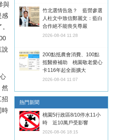
參與
竹北選情告急？ 藍營參選
是感
人杜文中致信鄭麗文：藍白
了。
合作絕不能喪失尊嚴
2026-08-04 11:28
0
直說
200點抵農會消費、100點
抵醫療補助 桃園敬老愛心
卡116年起全面擴大
心
2026-08-04 11:07
。然
工招
熱門新聞
同時
桃園5行政區8/10停水11小
時 近10萬戶受影響
。
2026-08-06 18:15