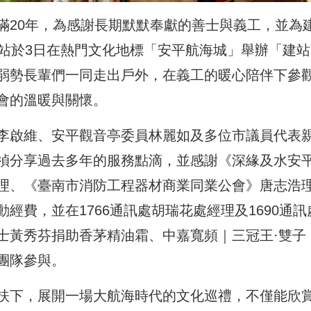
滿20年，為感謝長期默默奉獻的善士與義工，並為
站於3日在熱門文化地標「安平航海城」舉辦「建站
弱勢長輩們一同走出戶外，在義工的暖心陪伴下參
會的溫暖與關懷。
李啟維、安平觀音亭委員林麗如及多位市議員代表
禎分享過去多年的服務點滴，並感謝《深緣及水安
理、《臺南市消防工程器材商業同業公會》唐志浩
經費，並在1766通訊處胡瑞花處經理及1690通訊
士黃秀芬捐助香茅精油霜、中嘉寬頻｜三冠王·雙子
團隊參與。
扶下，展開一場大航海時代的文化巡禮，不僅能欣