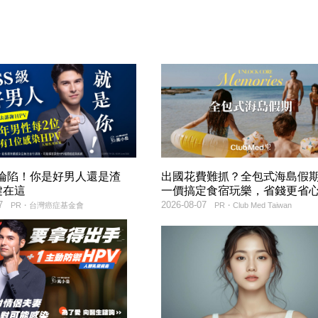
率淪陷！你是好男人還是渣
出國花費難抓？全包式海島假
鍵在這
一價搞定食宿玩樂，省錢更省
7
2026-08-07
PR・台灣癌症基金會
PR・Club Med Taiwan