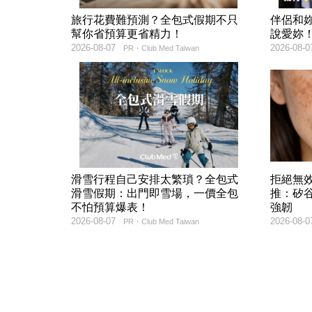
旅行花費難預測？全包式假期不只
伴侶和
幫你省預算更省精力！
說愛妳
2026-08-07
2026-08-0
PR・Club Med Taiwan
滑雪行程自己安排太繁瑣？全包式
拒絕無
滑雪假期：出門即雪場，一價全包
推：矽谷
不怕預算爆表！
強韌
2026-08-07
2026-08-0
PR・Club Med Taiwan