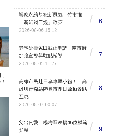
響應永續祭祀新風氣 竹市推
/
6
「新紙錢三燒」政策
2026-08-06 15:12
老宅延壽9/11截止申請 南市府
/
7
加強宣導與駐點輔導
2026-08-05 11:27
期，
高雄市民赴日享專屬小禮！ 高
心！
/
8
雄與青森縣陸奧市即日啟動景點
互惠
2026-08-07 00:07
父出真愛 楊梅區表揚46位模範
/
9
父親