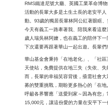
RMS鐵達尼號大廳、英國工業革命博
活動的長輩大多是土生土長的老安平人
動。93歲的獨居長輩林阿公紅著眼眶
今天有義工一路牽著我、陪我來看這麼
歲人瑞吳林阿嬤，也在義工的陪伴下一
下次還要再跟著華山一起出遊。長輩們
華山基金會秉持「在地老化」、「社區
天使站，免費提供在地三失（失依、失
而，長輩的幸福笑容背後，亟需社會大
募的雙重挑戰，期盼更多熱心的「在地
呼籲各界響應「送愛到家～因為有您」常
15,000元，讓這份愛的力量在安平下一個