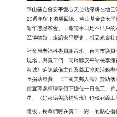
華山基金會安平愛心天使站深耕在地已
20週年留下溫馨回憶，華山基金會安平
週年感恩茶會」，邀請平日足不出戶的
區博物館，走讀安平歷史，感受來自社
社會局老福科專員謝富琪、台南市議員
現場，與義工們一同聆聽安平站長李濰
海城》蘇陳威儀主任及義工協助活動辦
長捐助餐費、《三商美邦人壽》贊助活動
鍾宜璋處經理率領下擔任一日義工、善
星、《好萊塢美語補習班》也號召義工
隨後，長輩們將在義工一對一的貼心攙