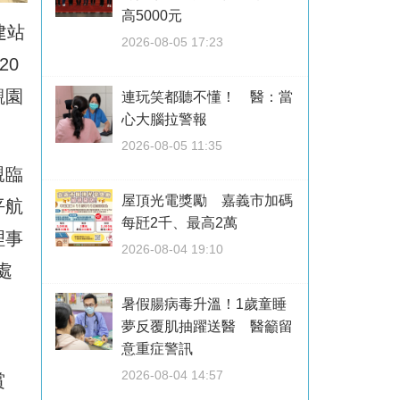
高5000元
建站
2026-08-05 17:23
20
觀園
連玩笑都聽不懂！ 醫：當
心大腦拉警報
2026-08-05 11:35
親臨
屋頂光電獎勵 嘉義市加碼
平航
每瓩2千、最高2萬
理事
2026-08-04 19:10
處
暑假腸病毒升溫！1歲童睡
夢反覆肌抽躍送醫 醫籲留
意重症警訊
2026-08-04 14:57
賞