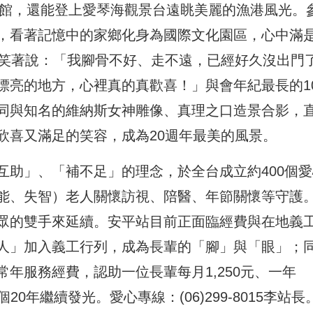
物館，還能登上愛琴海觀景台遠眺美麗的漁港風光。
，看著記憶中的家鄉化身為國際文化園區，心中滿
、笑著說：「我腳骨不好、走不遠，已經好久沒出門
漂亮的地方，心裡真的真歡喜！」與會年紀最長的10
同與知名的維納斯女神雕像、真理之口造景合影，
欣喜又滿足的笑容，成為20週年最美的風景。
互助」、「補不足」的理念，於全台成立約400個愛
能、失智）老人關懷訪視、陪醫、年節關懷等守護
眾的雙手來延續。安平站目前正面臨經費與在地義
人」加入義工行列，成為長輩的「腳」與「眼」；
年服務經費，認助一位長輩每月1,250元、一年
20年繼續發光。愛心專線：(06)299-8015李站長