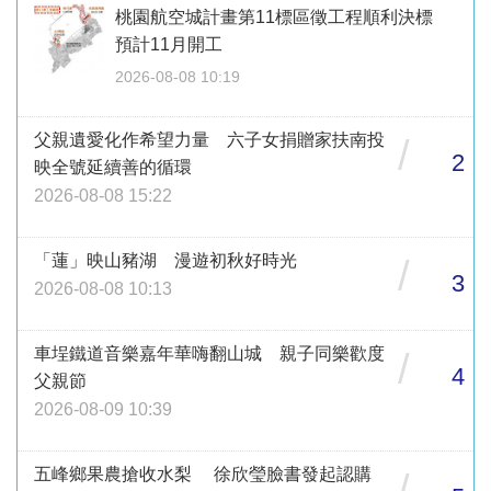
桃園航空城計畫第11標區徵工程順利決標
預計11月開工
2026-08-08 10:19
父親遺愛化作希望力量 六子女捐贈家扶南投
/
2
映全號延續善的循環
2026-08-08 15:22
「蓮」映山豬湖 漫遊初秋好時光
/
3
2026-08-08 10:13
車埕鐵道音樂嘉年華嗨翻山城 親子同樂歡度
/
4
父親節
2026-08-09 10:39
五峰鄉果農搶收水梨 徐欣瑩臉書發起認購
/