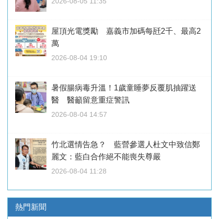
2026-08-05 11:35
屋頂光電獎勵 嘉義市加碼每瓩2千、最高2
萬
2026-08-04 19:10
暑假腸病毒升溫！1歲童睡夢反覆肌抽躍送
醫 醫籲留意重症警訊
2026-08-04 14:57
竹北選情告急？ 藍營參選人杜文中致信鄭
麗文：藍白合作絕不能喪失尊嚴
2026-08-04 11:28
熱門新聞