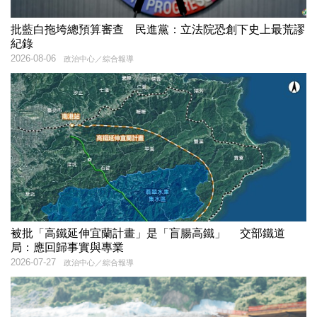
批藍白拖垮總預算審查 民進黨：立法院恐創下史上最荒謬
紀錄
2026-08-06
政治中心／綜合報導
被批「高鐵延伸宜蘭計畫」是「盲腸高鐵」 交部鐵道
局：應回歸事實與專業
2026-07-27
政治中心／綜合報導