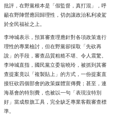
批評，在野黨根本是「假監督，真打混」，呼
籲在野陣營應回歸理性，切勿讓政治私利凌駕
於全民福祉之上。
李坤城表示，預算審查理應針對各項政策進行
理性的專業檢討，但在野黨卻採取「先砍再
說」的手段，審查品質粗糙不堪、令人震驚。
李坤城直指，國民黨立委翁曉玲，被抓到其審
查提案竟以「複製貼上」的方式，一份提案直
接狂砍四個部會的政策媒體宣傳費；甚至，連
海基會的特別費，也被以一句「表現沒特別
好」當成祭旗工具，完全缺乏專業客觀審查標
準。