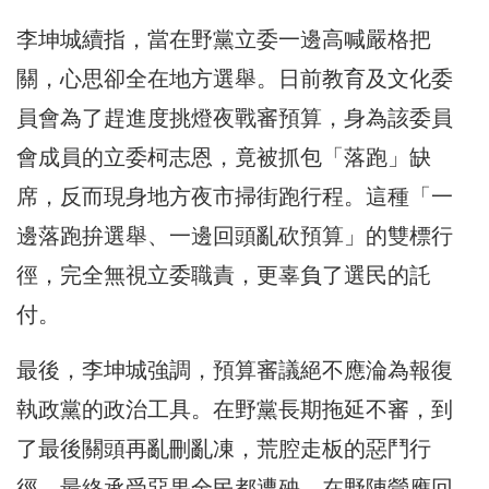
李坤城續指，當在野黨立委一邊高喊嚴格把
關，心思卻全在地方選舉。日前教育及文化委
員會為了趕進度挑燈夜戰審預算，身為該委員
會成員的立委柯志恩，竟被抓包「落跑」缺
席，反而現身地方夜市掃街跑行程。這種「一
邊落跑拚選舉、一邊回頭亂砍預算」的雙標行
徑，完全無視立委職責，更辜負了選民的託
付。
最後，李坤城強調，預算審議絕不應淪為報復
執政黨的政治工具。在野黨長期拖延不審，到
了最後關頭再亂刪亂凍，荒腔走板的惡鬥行
徑，最終承受惡果全民都遭殃。在野陣營應回