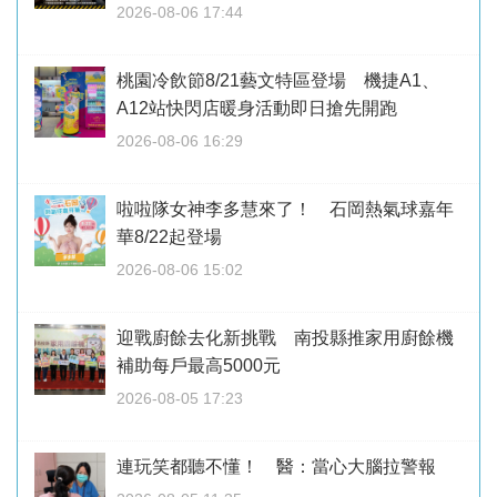
2026-08-06 17:44
桃園冷飲節8/21藝文特區登場 機捷A1、
A12站快閃店暖身活動即日搶先開跑
2026-08-06 16:29
啦啦隊女神李多慧來了！ 石岡熱氣球嘉年
華8/22起登場
2026-08-06 15:02
迎戰廚餘去化新挑戰 南投縣推家用廚餘機
補助每戶最高5000元
2026-08-05 17:23
連玩笑都聽不懂！ 醫：當心大腦拉警報