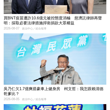
買BNT疫苗遭詐10.6億元被控態度消極 慈濟託律師再聲
明：採取必要法律措施捍衛捐款大眾權益
2026-08-07
政治中心／綜合報導
吳乃仁欠1.7億爽搭豪車上健身房 柯文哲：我怎跟賴清德
乾爹比？
2026-08-05
政治中心／綜合報導