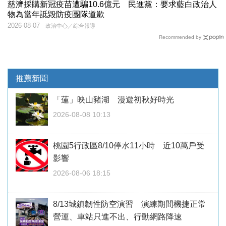
慈濟採購新冠疫苗遭騙10.6億元 民進黨：要求藍白政治人
物為當年詆毀防疫團隊道歉
2026-08-07
政治中心／綜合報導
Recommended by
推薦新聞
「蓮」映山豬湖 漫遊初秋好時光
2026-08-08 10:13
桃園5行政區8/10停水11小時 近10萬戶受
影響
2026-08-06 18:15
8/13城鎮韌性防空演習 演練期間機捷正常
營運、車站只進不出、行動網路降速