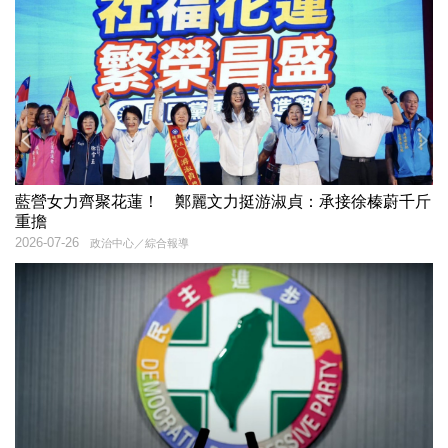
藍營女力齊聚花蓮！ 鄭麗文力挺游淑貞：承接徐榛蔚千斤
重擔
2026-07-26
政治中心／綜合報導