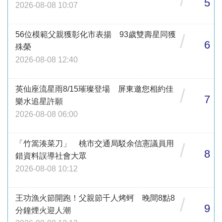
5
2026-08-08 10:07
56位模範父親獲彰化市表揚 93歲雙壽星同獲
/
6
殊榮
2026-08-08 12:40
英仙座流星雨8/15璀璨登場 屏東邀您相約佳
/
7
樂水追星許願
2026-08-08 06:00
「竹篙湊菜刀」 桃市交通局駁余信憲議員用
/
8
錯資料誤導社會大眾
2026-08-08 10:12
王功漁火節開跑！父親節千人烤蚵 晚間8點8
/
9
分鐘煙火迎人潮