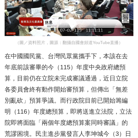
（圖／資料照片，圖源：翻攝自國會頻道YouTube直播）
在中國國民黨、台灣民眾黨攜手下，本該在去
年底前該審畢的今（115）年度中央政府總預
算，目前仍在立院未完成審議通過，近日立院
各委員會終有動作開始審預算，但傳出「無差
別亂砍」預算爭議。而行政院目前已開始籌編
明（116）年度總預算，即將送進立法院，立法
院即將面臨「兩個年度總預算案同時審議」的
荒謬困境。民主進步黨發言人李坤城今（3）日