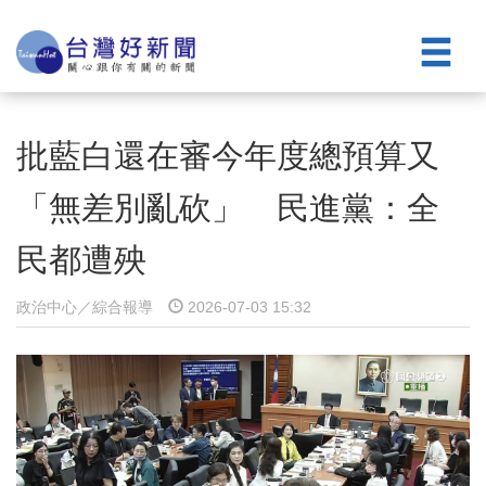
批藍白還在審今年度總預算又
「無差別亂砍」 民進黨：全
民都遭殃
政治中心／綜合報導
2026-07-03 15:32