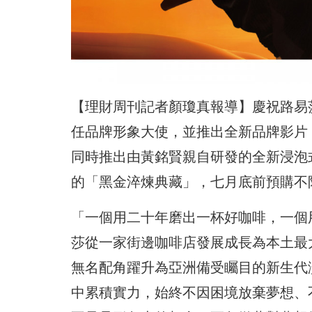
【理財周刊記者顏瓊真報導】慶祝路易
任品牌形象大使，並推出全新品牌影片
同時推出由黃銘賢親自研發的全新浸泡
的「黑金淬煉典藏」，七月底前預購不
「一個用二十年磨出一杯好咖啡，一個
莎從一家街邊咖啡店發展成長為本土最
無名配角躍升為亞洲備受矚目的新生代
中累積實力，始終不因困境放棄夢想、