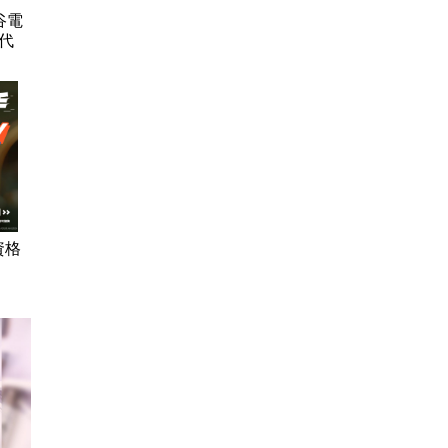
谷電
代
資格