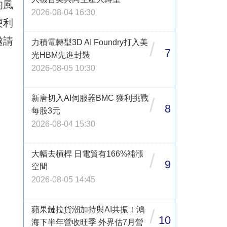
的風
2026-08-04 16:30
便利
邀請
力積電轉型3D AI Foundry打入美
/
7
光HBM先進封裝
2026-08-05 10:30
新唐切入AI伺服器BMC 獲利挑戰
/
8
每股3元
2026-08-04 15:30
大幅去槓桿 日電貿有166%補漲
/
9
空間
2026-08-05 14:45
蘋果鏈拉貨潮加持與AI共振！鴻
/
10
海下半年營收旺季 外界估7月營