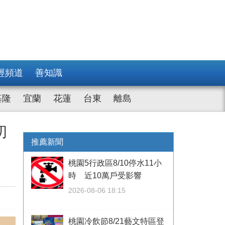
經頻道
善知識
基隆
宜蘭
花蓮
台東
離島
初
推薦新聞
桃園5行政區8/10停水11小
時 近10萬戶受影響
2026-08-06 18:15
桃園冷飲節8/21藝文特區登