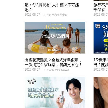
驚！每2男就有1人中標？不可能
旅行不
吧？
部保養
2026-08-07
2026-08-0
PR・台灣癌症基金會
出國花費難抓？全包式海島假期，
1/2機
一價搞定食宿玩樂，省錢更省心！
男？關
2026-08-07
2026-08-0
PR・Club Med Taiwan