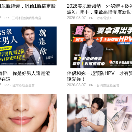
用瓶瓶罐罐，汎倫1瓶搞定臉
2026美肌新趨勢「外泌體＋矽
！
波X」聯手，開啟高階養膚新世
7
2026-08-07
PR・三得利健康網路商店
PR・矽谷電波X
率淪陷！你是好男人還是渣
伴侶和妳一起預防HPV，才有
鍵在這
說愛妳！
7
2026-08-07
PR・台灣癌症基金會
PR・台灣癌症基金會