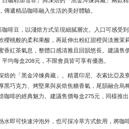
1 日曬耶加雪菲」與深焙的「黑金淬煉典藏」兩款精
，傳遞精品咖啡融入生活的美好體驗。
產區咖啡豆，以淺焙方式呈現細膩層次。入口可感受到
軟櫻桃般的柔和果酸，再延伸出粉紅甜橙與淡雅茉
蜜香紅茶氣息，整體口感清雅且回韻悠長。建議售
，平均每盒208元，不限會員皆可享有優惠。
深焙的「黑金淬煉典藏」。精選印尼、衣索比亞及
厚黑巧克力、烤堅果與炭焙焦糖香氣，尾韻融合烏
焙咖啡的經典魅力。建議售價每盒275元，同樣推出
熱水即可快速沖泡外，也可採冷萃方式飲用，將咖