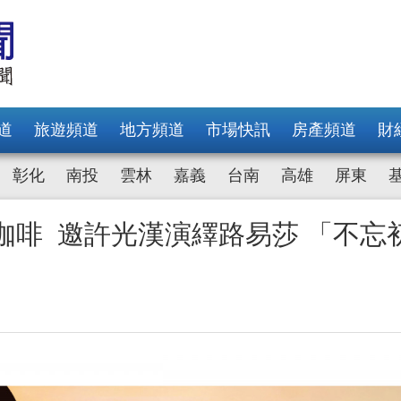
道
旅遊頻道
地方頻道
市場快訊
房產頻道
財
彰化
南投
雲林
嘉義
台南
高雄
屏東
咖啡 邀許光漢演繹路易莎 「不忘