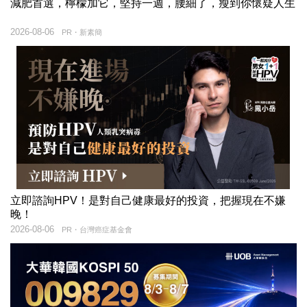
減肥首選，檸檬加它，堅持一週，腰細了，瘦到你懷疑人生
2026-08-06
PR・新素簡
立即諮詢HPV！是對自己健康最好的投資，把握現在不嫌
晚！
2026-08-06
PR・台灣癌症基金會