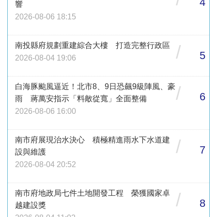
4
響
2026-08-06 18:15
南投縣府規劃重建綜合大樓 打造完整行政區
/
5
2026-08-04 19:06
白海豚颱風逼近！北市8、9日恐飆9級陣風、豪
/
6
雨 蔣萬安指示「料敵從寬」全面整備
2026-08-06 16:00
南市府展現治水決心 積極精進雨水下水道建
/
7
設與維護
2026-08-04 20:52
南市府地政局七件土地開發工程 榮獲國家卓
/
8
越建設獎