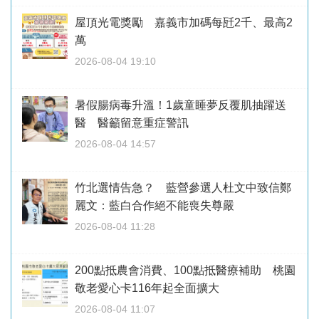
屋頂光電獎勵 嘉義市加碼每瓩2千、最高2
萬
2026-08-04 19:10
暑假腸病毒升溫！1歲童睡夢反覆肌抽躍送
醫 醫籲留意重症警訊
2026-08-04 14:57
竹北選情告急？ 藍營參選人杜文中致信鄭
麗文：藍白合作絕不能喪失尊嚴
2026-08-04 11:28
200點抵農會消費、100點抵醫療補助 桃園
敬老愛心卡116年起全面擴大
2026-08-04 11:07