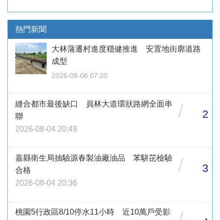
熱門新聞
大林蒲遷村進度穩健推進 安置地街廓道路
成型
2026-08-06 07:20
縫合都市最後缺口 員林大道環狀路網全面串
/
2
聯
2026-08-04 20:49
嘉縣衛生局抽驗源春製油廠油品 苯駢芘檢驗
/
3
合格
2026-08-04 20:36
桃園5行政區8/10停水11小時 近10萬戶受影
/