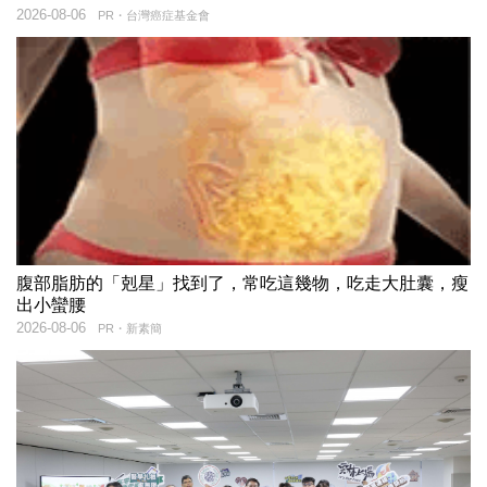
2026-08-06
PR・台灣癌症基金會
腹部脂肪的「剋星」找到了，常吃這幾物，吃走大肚囊，瘦
出小蠻腰
2026-08-06
PR・新素簡