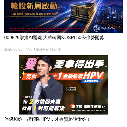
009829掌握AI關鍵 大華韓國KOSPI 50今強勢開募
2026-08-06
PR・大華銀全能行銷方案
伴侶和妳一起預防HPV，才有資格說愛妳！