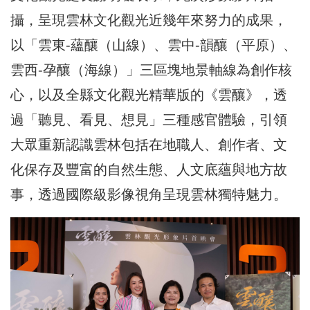
攝，呈現雲林文化觀光近幾年來努力的成果，
以「雲東-蘊釀（山線）、雲中-韻釀（平原）、
雲西-孕釀（海線）」三區塊地景軸線為創作核
心，以及全縣文化觀光精華版的《雲釀》，透
過「聽見、看見、想見」三種感官體驗，引領
大眾重新認識雲林包括在地職人、創作者、文
化保存及豐富的自然生態、人文底蘊與地方故
事，透過國際級影像視角呈現雲林獨特魅力。