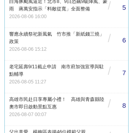
白海豚颱風逼近！北市8、9日恐飆9級陣風、豪
/
5
雨 蔣萬安指示「料敵從寬」全面整備
2026-08-06 16:00
響應永續祭祀新風氣 竹市推「新紙錢三燒」
/
6
政策
2026-08-06 15:12
老宅延壽9/11截止申請 南市府加強宣導與駐
/
7
點輔導
2026-08-05 11:27
高雄市民赴日享專屬小禮！ 高雄與青森縣陸
/
8
奧市即日啟動景點互惠
2026-08-07 00:07
父出真愛 楊梅區表揚46位模範父親