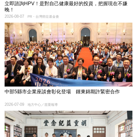
立即諮詢HPV！是對自己健康最好的投資，把握現在不嫌
晚！
2026-08-07
PR・台灣癌症基金會
中部5縣市企業座談會彰化登場 鍾東錦期許緊密合作
2026-07-09
地方中心／苗栗報導