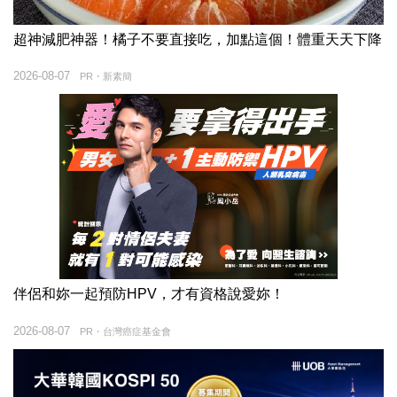
超神減肥神器！橘子不要直接吃，加點這個！體重天天下降
2026-08-07
PR・新素簡
伴侶和妳一起預防HPV，才有資格說愛妳！
2026-08-07
PR・台灣癌症基金會