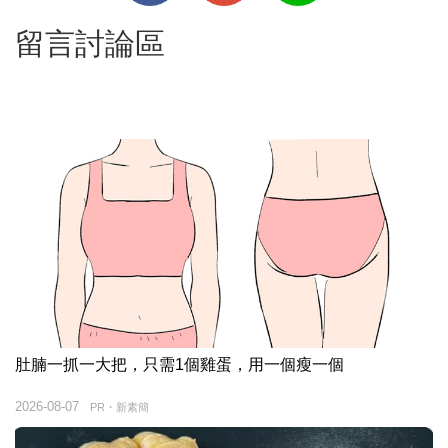
留言討論區
肚腩一抓一大把，只需1個雞蛋，用一個瘦一個
2026-08-07
PR・新素簡