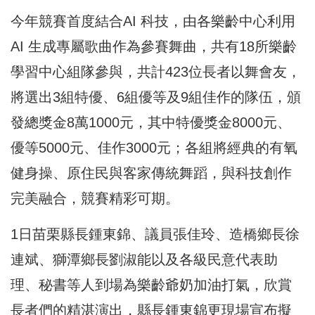
今年競賽首度結合AI 科技，由各樂齡中心利用
AI 生成專屬歌曲作為參賽舞曲，共有18所樂齡
學習中心組隊參與，共計423位長者以舞會友，
將選出3組特優、6組優等及9組佳作的隊伍，頒
發總獎金8萬1000元，其中特優獎金8000元、
優等5000元、佳作3000元；各組將經典的有氧
健身操、原住民與客家傳統舞蹈，與科技創作
完美融合，競賽精彩可期。
1日苗栗縣長鍾東錦、議員張佳玲、造橋鄉長徐
連斌、獅潭鄉長劉淑能以及各級民意代表助
理、秘書等人到場為樂齡爺奶加油打氣，欣賞
長者們的精湛演出，縣長鍾東錦更現場宣布擬