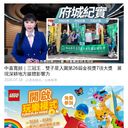
中嘉寬頻｜三冠王．雙子星入圍第26屆金視獎7項大獎 展
現深耕地方媒體影響力
2026-07-18
記者吳順永／台南報導