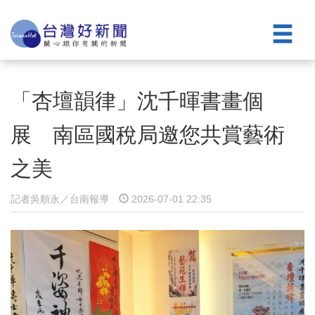
「杏壇韻律」沈千暉書畫個
展 南區國稅局邀您共賞藝術
之美
記者吳順永／台南報導
2026-07-01 22:35