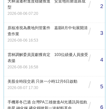
大林蒲遷村進度穩健推進 安置地街廓道路成
/
2
型
2026-08-06 07:20
原核准視為農地列管案件 嘉縣8月中旬展開清
/
3
查作業
2026-08-06 16:53
雲林調解委員貢獻獲肯定 103位績優人員接受
/
4
表揚
2026-08-06 16:58
美股全時段交易 只休一小時12月6日啟動
/
5
2026-08-07 17:30
手機寒冬已過 台灣PA三雄搶進AI光通訊與低軌
/
6
衛星 砷化鎵 磷化銦掀新一波材料革命