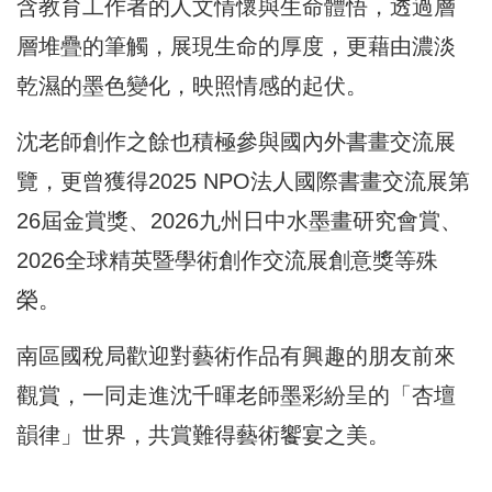
含教育工作者的人文情懷與生命體悟，透過層
層堆疊的筆觸，展現生命的厚度，更藉由濃淡
乾濕的墨色變化，映照情感的起伏。
沈老師創作之餘也積極參與國內外書畫交流展
覽，更曾獲得2025 NPO法人國際書畫交流展第
26屆金賞獎、2026九州日中水墨畫研究會賞、
2026全球精英暨學術創作交流展創意獎等殊
榮。
南區國稅局歡迎對藝術作品有興趣的朋友前來
觀賞，一同走進沈千暉老師墨彩紛呈的「杏壇
韻律」世界，共賞難得藝術饗宴之美。