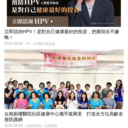
立即諮詢HPV！是對自己健康最好的投資，把握現在不嫌
晚！
2026-08-08
PR・台灣癌症基金會
台南新樓醫院社區健康中心攜手復興里 打造全方位高齡友
善防護網
2026-08-08
記者吳順永／台南報導