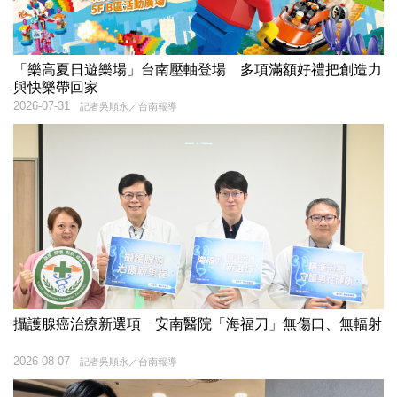
「樂高夏日遊樂場」台南壓軸登場 多項滿額好禮把創造力
與快樂帶回家
2026-07-31
記者吳順永／台南報導
攝護腺癌治療新選項 安南醫院「海福刀」無傷口、無輻射
2026-08-07
記者吳順永／台南報導