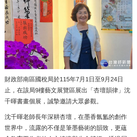
財政部南區國稅局於115年7月1日至9月24日
止，在該局9樓藝文展覽區展出「杏壇韻律」沈
千暉書畫個展，誠摯邀請大眾參觀。
沈千暉老師長年深耕杏壇，在墨香氤氳的創作
世界中，流露的不僅是筆墨藝術的韻致，更蘊