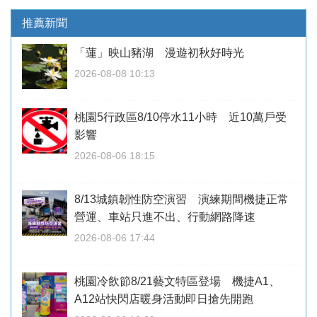
推薦新聞
「蓮」映山豬湖 漫遊初秋好時光
2026-08-08 10:13
桃園5行政區8/10停水11小時 近10萬戶受
影響
2026-08-06 18:15
8/13城鎮韌性防空演習 演練期間機捷正常
營運、車站只進不出、行動網路降速
2026-08-06 17:44
桃園冷飲節8/21藝文特區登場 機捷A1、
A12站快閃店暖身活動即日搶先開跑