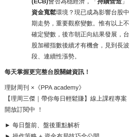
(ECB)
會否為穩經濟，「
持續
營造
」
資金寬鬆
環境？現已成為影響台股中
期走勢，重要觀察變數。惟有以上不
確定變數，後市朝正向結果發展，台
股加權指數後續才有機會，見到長波
段、連續性漲勢。
每天掌握更完整
台股
關鍵資訊！
理財周刊 ×《PPA academy》
【理周三傑｜帶你每日輕鬆賺】線上課程專案
開放訂閱中 ！
► 每日
盤前
、盤後重點解析
► 操作策略 +
資金
布局技巧全公開