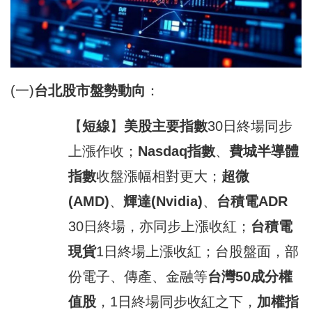
(一)
台北股市盤勢動向
：
【
短線
】
美股主要指數
30日終場同步
上漲作收；
Nasdaq
指數
、
費城半導體
指數
收盤漲幅相對更大；
超微
(AMD)
、
輝
達(Nvidia)
、
台積電
ADR
30日終場，亦同步上漲收紅；
台積電
現貨
1日終場上漲收紅；台股盤面，部
份電子、傳產、金融等
台灣
50
成分權
值股
，1日終場同步收紅之下，
加權指