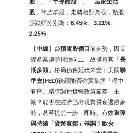
股
」、「
半導體股
」、「
居家生活
股
」等族群股，走勢相對亮眼，類股
漲跌幅分別為：
6.45%
、
3.21%
、
2.25%
。
【
中線
】
台積電股價
目前走勢，因長
線產業趨勢持續向上，故撐持其「
長
期多頭
」格局仍舊延續未變；美國
聯
準會
(FED)
後續能否確實掌握「穩中
有序、精準調控貨幣政策節奏」主
軸？能否在經濟已出現實質衰退跡象
時，甚至提前一步，即時、有效
重彈
與持續
「貨幣寬鬆」基調
？
歐央