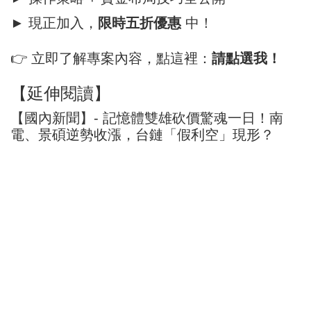
► 現正加入，
限時五折優惠
中！
👉 立即了解專案內容，點這裡：
請點選我！
【延伸閱讀】
【國內新聞】- 記憶體雙雄砍價驚魂一日！南
電、景碩逆勢收漲，台鏈「假利空」現形？