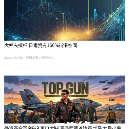
大幅去槓桿 日電貿有166%補漲空間
2026-08-05
理財周刊／新聞中心
外資淨空單突破9 萬口大關 籌碼面籠罩陰霾 慎防大戶趁機