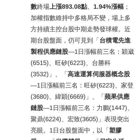
數
終場
上漲893.08
點
、
1.94%
漲
幅
；
加權指數維持中多格局不變，場上多
方持續主控台股中期走勢發球權。近
期台股盤面，仍可見到「
台積電先進
製程供應鏈股
—1日漲幅前三名：穎崴
(6515)、旺矽(6223)、台勝科
(3532)」、「
高速運算伺服器概念股
—1日漲幅前三名：旺矽(6223)、家登
(3680)、緯穎(6669)」、「
蘋果供應
鏈股
—1日漲幅前三名：力鵬(1447)、
聚鼎(6224)、宏致(3605)」表現突出
亮眼。1日台股盤面中，以「
塑膠