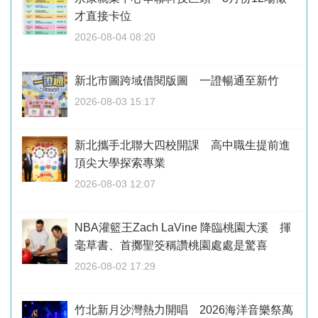
才直接卡位
2026-08-04 08:20
新北市圖跨域借閱版圖 一證暢通至新竹
2026-08-03 15:17
新北攜手北聯大四校開課 高中職生提前進
頂尖大學探索專業
2026-08-03 12:07
NBA灌籃王Zach LaVine 降臨桃園大溪 揮
毫草書、首擲聖筊稱讚桃園處處是驚喜
2026-08-02 17:29
竹北新月沙灣熱力開唱 2026海洋音樂祭萬