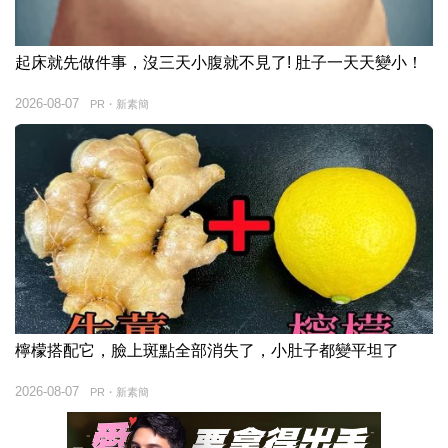
起床就先做件事，沒三天小腹就不見了! 肚子一天天變小！
2026-08-07
PR・新素簡
檸檬搭配它，臉上斑點全部消失了，小肚子都變平坦了
2026-08-07
PR・新素簡