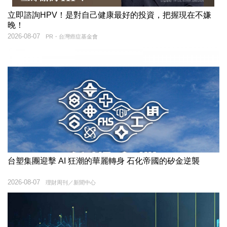
立即諮詢HPV！是對自己健康最好的投資，把握現在不嫌
晚！
2026-08-07
PR・台灣癌症基金會
台塑集團迎擊 AI 狂潮的華麗轉身 石化帝國的矽金逆襲
2026-08-07
理財周刊／新聞中心