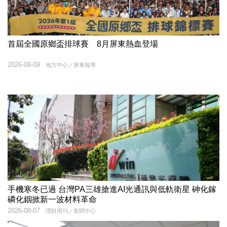
首屆全國原鄉盃排球賽 8月屏東熱血登場
2026-08-09
地方中心／屏東報導
手機寒冬已過 台灣PA三雄搶進AI光通訊與低軌衛星 砷化鎵
磷化銦掀新一波材料革命
2026-08-07
理財周刊／新聞中心