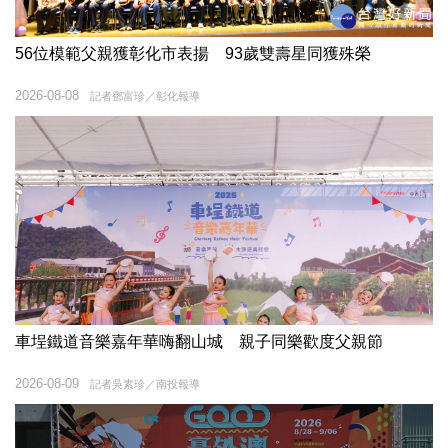
56位模範父親獲彰化市表揚 93歲雙壽星同獲殊榮
2026-08-08
記者鄧富珍／彰化報導
車埕鐵道音樂嘉年華嗨翻山城 親子同樂歡度父親節
2026-08-09
記者吳素珍／南投報導