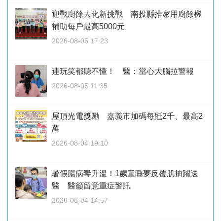
迎戰廚餘去化新挑戰 南投縣推家用廚餘機
補助每戶最高5000元
2026-08-05 17:23
連玩笑都聽不懂！ 醫：當心大腦拉警報
2026-08-05 11:35
屋頂光電獎勵 嘉義市加碼每瓩2千、最高2
萬
2026-08-04 19:10
暑假腸病毒升溫！1歲童睡夢反覆肌抽躍送
醫 醫籲留意重症警訊
2026-08-04 14:57