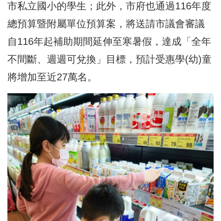
市私立國小的學生；此外，市府也通過116年度
總預算暨附屬單位預算案，將送請市議會審議
自116年起補助期間延伸至寒暑假，達成「全年
不間斷、週週可兌換」目標，預計受惠學(幼)童
將增加至近27萬名。