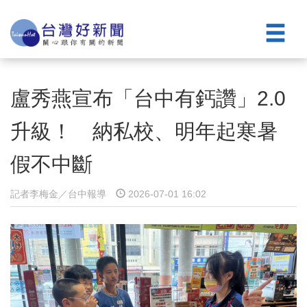
盧秀燕宣布「台中有鈣讚」2.0
升級！ 納私校、明年起寒暑
假不中斷
記者李梅金／台中報導
2026-07-01 16:02