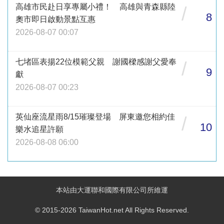
高雄市民赴日享專屬小禮！ 高雄與青森縣陸
/
8
奧市即日啟動景點互惠
2026-08-07 00:07
七堵區表揚22位模範父親 謝國樑感謝父愛奉
/
9
獻
2026-08-07 00:23
英仙座流星雨8/15璀璨登場 屏東邀您相約佳
/
10
樂水追星許願
2026-08-08 06:00
本站由大運聯和國際有限公司所維運
© 2015-2026 TaiwanHot.net All Rights Reserved.