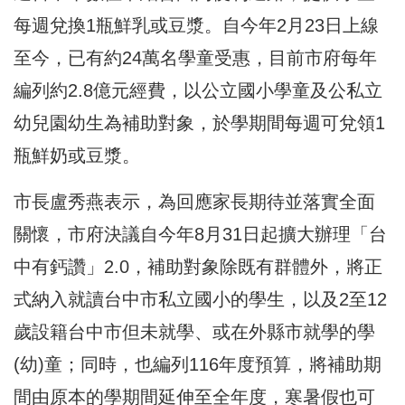
每週兌換1瓶鮮乳或豆漿。自今年2月23日上線
至今，已有約24萬名學童受惠，目前市府每年
編列約2.8億元經費，以公立國小學童及公私立
幼兒園幼生為補助對象，於學期間每週可兌領1
瓶鮮奶或豆漿。
市長盧秀燕表示，為回應家長期待並落實全面
關懷，市府決議自今年8月31日起擴大辦理「台
中有鈣讚」2.0，補助對象除既有群體外，將正
式納入就讀台中市私立國小的學生，以及2至12
歲設籍台中市但未就學、或在外縣市就學的學
(幼)童；同時，也編列116年度預算，將補助期
間由原本的學期間延伸至全年度，寒暑假也可