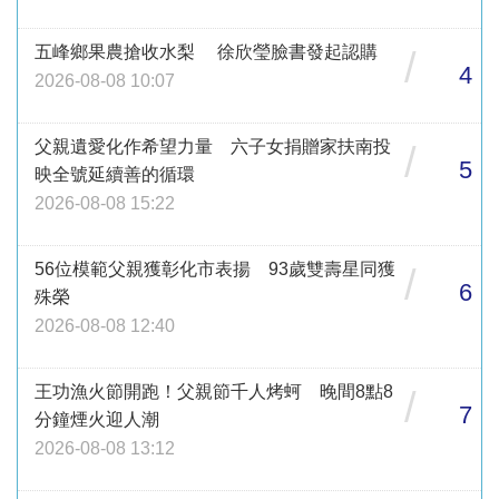
五峰鄉果農搶收水梨 徐欣瑩臉書發起認購
/
4
2026-08-08 10:07
父親遺愛化作希望力量 六子女捐贈家扶南投
/
5
映全號延續善的循環
2026-08-08 15:22
56位模範父親獲彰化市表揚 93歲雙壽星同獲
/
6
殊榮
2026-08-08 12:40
王功漁火節開跑！父親節千人烤蚵 晚間8點8
/
7
分鐘煙火迎人潮
2026-08-08 13:12