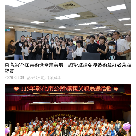
員高第23屆美術班畢業美展 誠摯邀請各界藝術愛好者蒞臨
觀賞
2026-08-09
記者張文熹／彰化報導