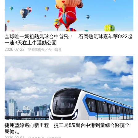
全球唯一媽祖熱氣球台中首飛！ 石岡熱氣球嘉年華8/22起
一連3天在土牛運動公園
2026-07-22
記者李梅金／台中報導
捷運藍線邁向新里程 捷工局8/9辦台中港到童綜合醫院全
民健走