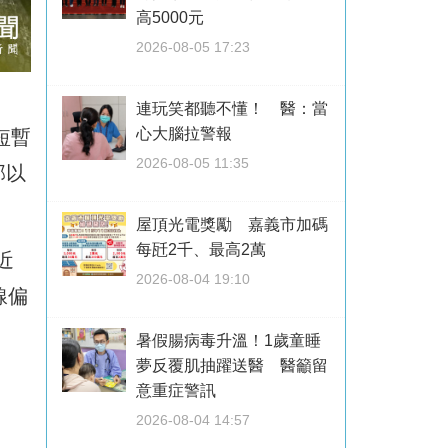
高5000元
2026-08-05 17:23
連玩笑都聽不懂！ 醫：當
心大腦拉警報
短暫
2026-08-05 11:35
部以
屋頂光電獎勵 嘉義市加碼
每瓩2千、最高2萬
近
2026-08-04 19:10
線偏
暑假腸病毒升溫！1歲童睡
夢反覆肌抽躍送醫 醫籲留
意重症警訊
2026-08-04 14:57