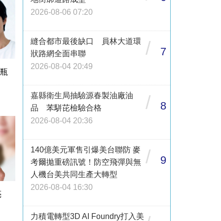
2026-08-06 07:20
縫合都市最後缺口 員林大道環
/
7
狀路網全面串聯
2026-08-04 20:49
1瓶
嘉縣衛生局抽驗源春製油廠油
/
8
品 苯駢芘檢驗合格
2026-08-04 20:36
140億美元軍售引爆美台聯防 麥
/
9
考爾拋重磅訊號！防空飛彈與無
人機台美共同生產大轉型
2026-08-04 16:30
亮
力積電轉型3D AI Foundry打入美