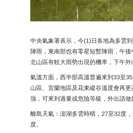
中央氣象署表示，今(1)日各地為多雲
陣雨，東南部也有零星短暫陣雨，午後
北山區有較大雨勢出現的機率，下午外
氣溫方面，西半部高溫普遍來到33至3
山區、宜蘭地區及花東縱谷溫度會再更
強，可來到過量或危險等級，外出請做
離島天氣：澎湖多雲時晴，27至32度，
度。