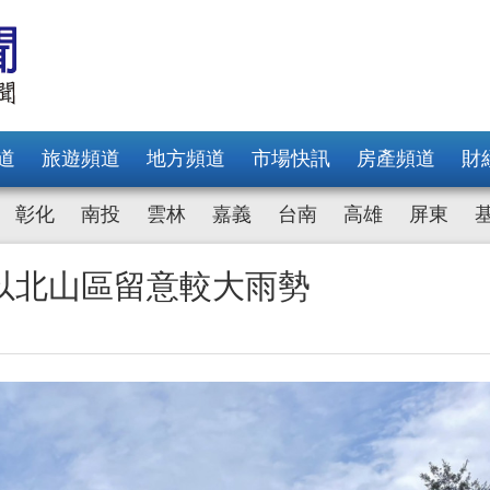
道
旅遊頻道
地方頻道
市場快訊
房產頻道
財
彰化
南投
雲林
嘉義
台南
高雄
屏東
以北山區留意較大雨勢