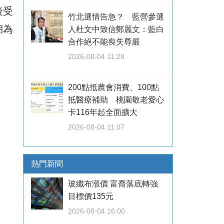
後受
竹北選情告急？ 藍營參選
湖為
人杜文中致信鄭麗文：藍白
合作絕不能喪失尊嚴
2026-08-04 11:28
200點抵農會消費、100點
抵醫療補助 桃園敬老愛心
卡116年起全面擴大
2026-08-04 11:07
熱門新聞
玻纖布漲價 富喬落底轉強
目標價135元
2026-08-04 16:00