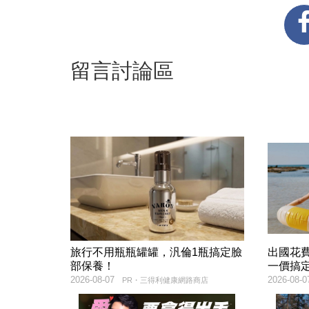
留言討論區
旅行不用瓶瓶罐罐，汎倫1瓶搞定臉
出國花
部保養！
一價搞
2026-08-07
2026-08-0
PR・三得利健康網路商店