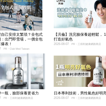
程自己安排太繁瑣？全包式
【汎倫】洗完臉保養超輕鬆， 
期：出門即雪場，一價全包
打造好氣色
算爆表！
2026-08-07
PR・三得利健康網路商店
7
PR・Club Med Taiwan
帶一瓶，臉部保養更省力
日本專利技術，男性氣色好明
7
2026-08-07
PR・三得利健康網路商店
PR・三得利健康網路商店