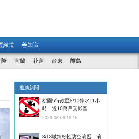
經頻道
善知識
基隆
宜蘭
花蓮
台東
離島
推薦新聞
桃園5行政區8/10停水11小
時 近10萬戶受影響
2026-08-06 18:15
8/13城鎮韌性防空演習 演