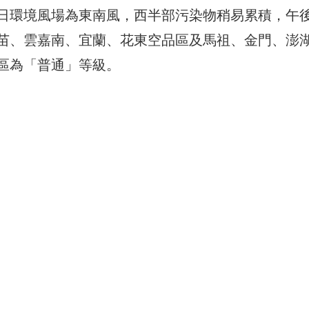
日環境風場為東南風，西半部污染物稍易累積，午
苗、雲嘉南、宜蘭、花東空品區及馬祖、金門、澎
區為「普通」等級。