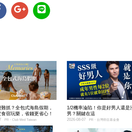
費難抓？全包式海島假期，
1/2機率淪陷！你是好男人還是
定食宿玩樂，省錢更省心！
男？關鍵在這
7
2026-08-07
PR・Club Med Taiwan
PR・台灣癌症基金會