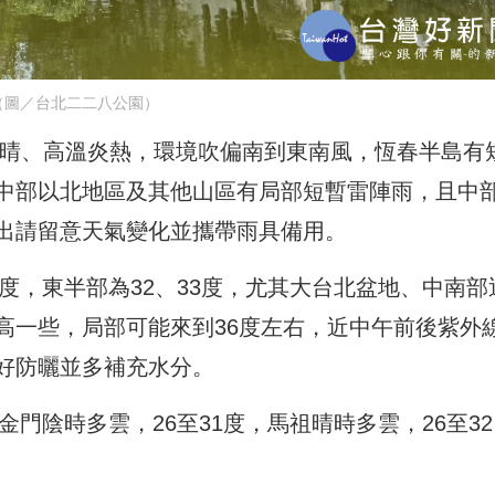
（圖／台北二二八公園）
到晴、高溫炎熱，環境吹偏南到東南風，恆春半島有
中部以北地區及其他山區有局部短暫雷陣雨，且中
出請留意天氣變化並攜帶雨具備用。
5度，東半部為32、33度，尤其大台北盆地、中南部
高一些，局部可能來到36度左右，近中午前後紫外
好防曬並多補充水分。
金門陰時多雲，26至31度，馬祖晴時多雲，26至32