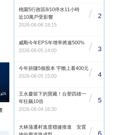
桃園5行政區8/10停水11小時
/
2
近10萬戶受影響
2026-08-06 18:15
威剛今年EPS年增率將逾500%
/
3
2026-08-05 14:00
今年拚賺5個股本 宇瞻上看400元
/
4
2026-08-05 15:00
王永慶留下的寶藏！台塑四雄一
/
5
年狂飆10倍
2026-08-04 16:30
渣
大林蒲遷村進度穩健推進 安置
/
6
地街廓道路成型