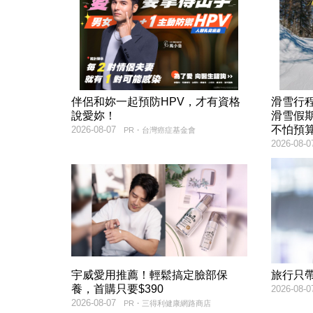
伴侶和妳一起預防HPV，才有資格
滑雪行
說愛妳！
滑雪假
不怕預
2026-08-07
PR・台灣癌症基金會
2026-08-0
宇威愛用推薦！輕鬆搞定臉部保
旅行只
養，首購只要$390
2026-08-0
2026-08-07
PR・三得利健康網路商店