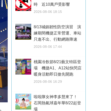
時 近10萬戶受影響
2026-08-06 18:15
8/13城鎮韌性防空演習 演
練期間機捷正常營運、車站
只進不出、行動網路降速
2026-08-06 17:44
桃園冷飲節8/21藝文特區登
場 機捷A1、A12站快閃店
暖身活動即日搶先開跑
2026-08-06 16:29
啦啦隊女神李多慧來了！
石岡熱氣球嘉年華8/22起登
場
今