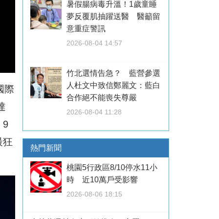
暑假腸病毒升溫！1歲童睡
夢反覆肌抽躍送醫 醫籲留
意重症警訊
2026-08-04 14:57
竹北選情告急？ 藍營參選
人杜文中致信鄭麗文：藍白
國際
合作絕不能喪失尊嚴
達
2026-08-04 11:28
9
最狂
熱門新聞
桃園5行政區8/10停水11小
時 近10萬戶受影響
2026-08-06 18:15