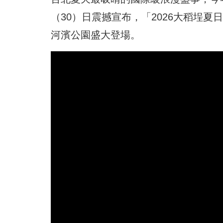
（30）日震撼宣布，「2026大稻埕夏日節
河濱公園盛大登場。