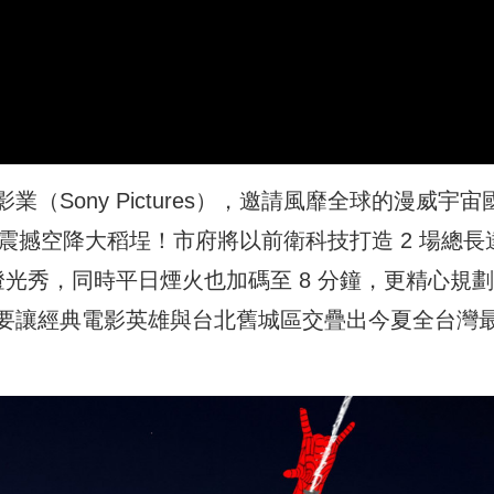
Sony Pictures），邀請風靡全球的漫威宇宙
）」震撼空降大稻埕！市府將以前衛科技打造 2 場總長
燈光秀，同時平日煙火也加碼至 8 分鐘，更精心規劃 
要讓經典電影英雄與台北舊城區交疊出今夏全台灣