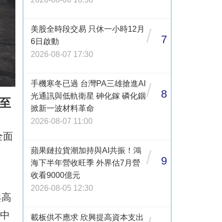
美股全時段交易 只休一小時12月
/
7
6日啟動
2026-08-07 17:30
手機寒冬已過 台灣PA三雄搶進AI
/
8
光通訊與低軌衛星 砷化鎵 磷化銦
至
掀新一波材料革命
2026-08-07 11:00
全面
蘋果鏈拉貨潮加持與AI共振！鴻
/
9
海下半年營收旺季 外界估7月營
收看9000億元
2026-08-05 12:30
與高
空中
載板供不應求 欣興提高資本支出