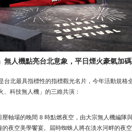
」無人機點亮台北意象，平日煙火豪氣加碼
是台北最具指標性的指標觀光名片，今年活動規格
煙火、科技無人機」的三維共演：
 15 日壓軸場的晚間 8 時點燃夜空，由大宗無人機編隊
分鐘的夜空美學饗宴。屆時蜘蛛人將在淡水河畔的夜