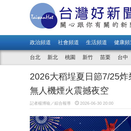
政治頻道
社會頻道
生活頻道
健康頻
台北
新北
桃園
新竹
苗栗
台中
2026大稻埕夏日節7/2
無人機煙火震撼夜空
記者楊博喻／綜合報導
2026-06-30 20:00