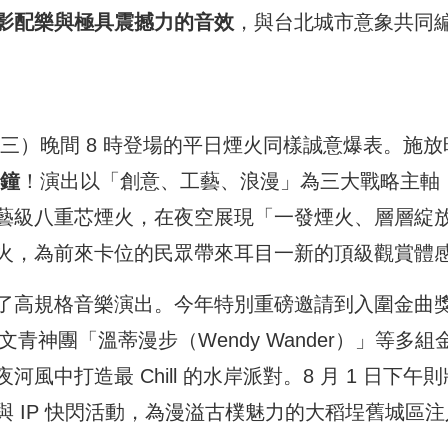
影配樂與極具震撼力的音效
，與台北城市意象共同
（週三）晚間 8 時登場的平日煙火同樣誠意爆表。施放
分鐘
！演出以「創意、工藝、浪漫」為三大戰略主軸
藝級八重芯煙火，在夜空展現「一發煙火、層層綻
火，為前來卡位的民眾帶來耳目一新的頂級觀賞體
了高規格音樂演出。今年特別重磅邀請到入圍金曲
、文青神團「溫蒂漫步（Wendy Wander）」等多組
中打造最 Chill 的水岸派對。8 月 1 日下午則
 IP 快閃活動，為漫溢古樸魅力的大稻埕舊城區注