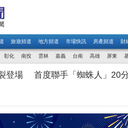
道
旅遊頻道
地方頻道
市場快訊
房產頻道
財
彰化
南投
雲林
嘉義
台南
高雄
屏東
5炸裂登場 首度聯手「蜘蛛人」20