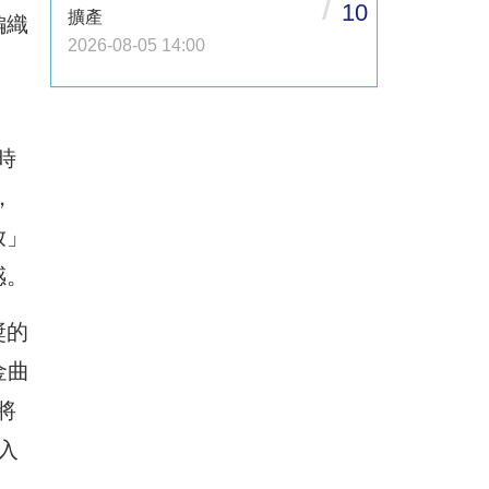
/
10
擴產
編織
2026-08-05 14:00
時
，
放」
感。
獎的
金曲
將
入