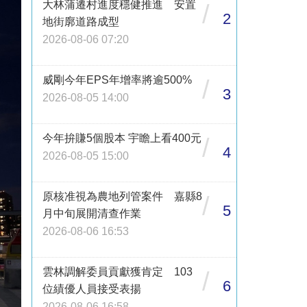
大林蒲遷村進度穩健推進 安置
/
2
地街廓道路成型
2026-08-06 07:20
威剛今年EPS年增率將逾500%
/
3
2026-08-05 14:00
今年拚賺5個股本 宇瞻上看400元
/
4
2026-08-05 15:00
原核准視為農地列管案件 嘉縣8
/
5
月中旬展開清查作業
2026-08-06 16:53
雲林調解委員貢獻獲肯定 103
/
6
位績優人員接受表揚
2026-08-06 16:58