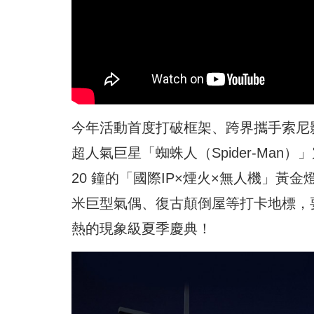
今年活動首度打破框架、跨界攜手索尼影業（
超人氣巨星「蜘蛛人（Spider-Man
20 鐘的「國際IP×煙火×無人機」黃金
米巨型氣偶、復古顛倒屋等打卡地標，
熱的現象級夏季慶典！