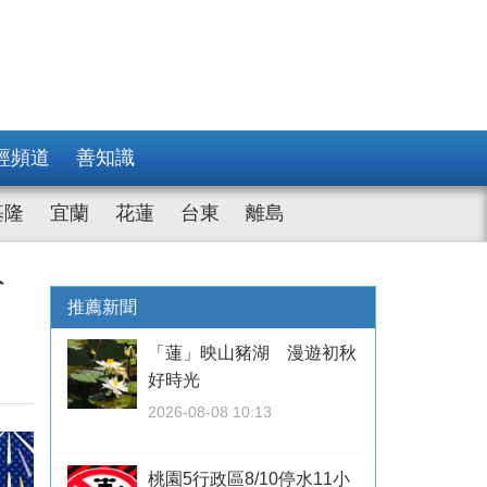
經頻道
善知識
基隆
宜蘭
花蓮
台東
離島
分
推薦新聞
「蓮」映山豬湖 漫遊初秋
好時光
2026-08-08 10:13
桃園5行政區8/10停水11小