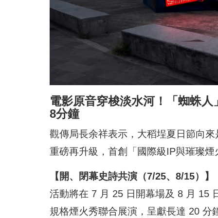
電影原音穿梭淡水河！「蜘蛛人
8分鐘
觀傳局長余祥表示，大稻埕夏日節向來
重磅再升級，首創「國際級IP與璀璨
【開、閉幕史詩共演（7/25、8/15）】
活動將在 7 月 25 日開幕場及 8 月
規格煙火秀聯合展演，呈獻長達 20 