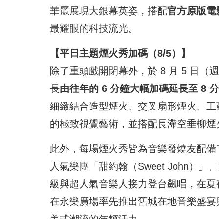
華麗展現大銀幕英姿，搭配
官方原版電
最耀眼的科技流光。
【平日主題煙火秀加碼（8/5）】
除了重頭戲開閉幕外，於 8 月 5 日
長
由往年的 6 分鐘大幅加碼延長至 8 
細緻結合造型煙火、交叉扇形煙火、工
的極致視覺藝術，並搭配長滯空垂柳煙
此外，每場煙火秀皆為音樂發燒友配備
人氣樂團「甜約翰（Sweet John）」
級與超人氣音樂人接力登台飆唱，在夏夜河風
在永樂廣場率先推出舊城在地音樂盛宴與
美式潮流的年輕活力。