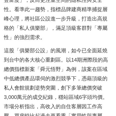
性。看準此一趨勢，指標品牌建商精準捕捉層
峰心理，將社區公設進一步升級，打造出高規
格的「私人俱樂部」，滿足頂級客群對「專屬
性」的強烈需求。
這股「俱樂部公設」的風潮，如今已全面延燒
到台中的各大核心重劃區。以14期洲際段的高
總價指標新案「舜元悟野」為例，該案在區域
中低總價產品環伺的激烈競爭下，憑藉頂級的
私人會館規劃逆勢突圍，創下多筆總價突破
3,000萬元的成交紀錄，穩站區域6字頭均價。
市場分析指出，高收入的自住客層因工作高
壓，買房時比起過去更看重「實用性與專屬