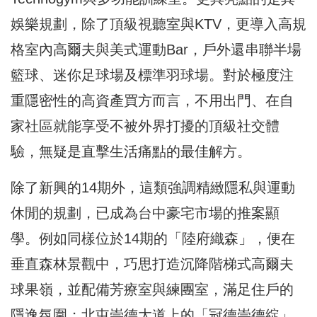
娛樂規劃，除了頂級視聽室與KTV，更導入高規
格室內高爾夫與美式運動Bar，戶外還串聯半場
籃球、迷你足球場及標準羽球場。對於極度注
重隱密性的高資產買方而言，不用出門、在自
家社區就能享受不被外界打擾的頂級社交體
驗，無疑是直擊生活痛點的最佳解方。
除了新興的14期外，這類強調精緻隱私與運動
休閒的規劃，已成為台中豪宅市場的推案顯
學。例如同樣位於14期的「陸府織森」，便在
垂直森林景觀中，巧思打造沉降階梯式高爾夫
球果嶺，並配備芳療室與練團室，滿足住戶的
隱逸氛圍；北屯崇德大道上的「冠德崇德綻」