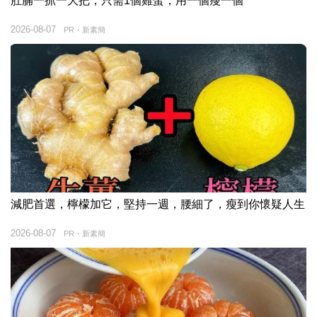
肚腩一抓一大把，只需1個雞蛋，用一個瘦一個
2026-08-07
PR・新素簡
減肥首選，檸檬加它，堅持一週，腰細了，瘦到你懷疑人生
2026-08-07
PR・新素簡