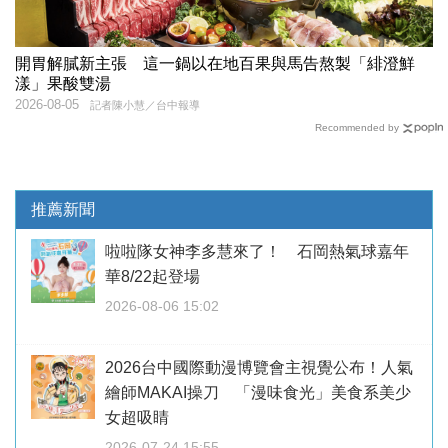
開胃解膩新主張 這一鍋以在地百果與馬告熬製「緋澄鮮
漾」果酸雙湯
2026-08-05
記者陳小慧／台中報導
Recommended by
推薦新聞
啦啦隊女神李多慧來了！ 石岡熱氣球嘉年
華8/22起登場
2026-08-06 15:02
2026台中國際動漫博覽會主視覺公布！人氣
繪師MAKAI操刀 「漫味食光」美食系美少
女超吸睛
2026-07-24 15:55