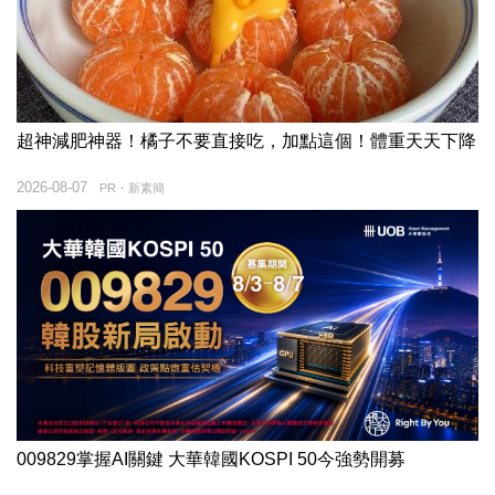
超神減肥神器！橘子不要直接吃，加點這個！體重天天下降
2026-08-07
PR・新素簡
009829掌握AI關鍵 大華韓國KOSPI 50今強勢開募