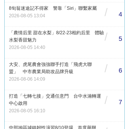
8旬翁迷途記不得家 警靠「Siri」聯繫家屬
/
4
2026-08-05 13:04
「農情后里 甜在水梨」8/22-23相約后里 體驗
/
5
水梨香甜魅力
2026-08-05 14:40
大安、虎尾農會強強聯手打造「飛虎大聯
/
6
盟」 中市農業局助攻品牌升級
2026-08-06 14:09
打造「七轉七接」交通任意門 台中水湳轉運
/
7
中心啟用
2026-08-05 16:10
中部地區城鎮韌性演習8/10登場 首度舉辦