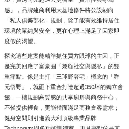
感」，品牌建商利用大基地條件將公設朝向
「私人俱樂部化」規劃，除了能有效維持居住
環境的單純與安全，更在心理上滿足了回家即
度假的渴望。
探究這些建案能精準抓住買方眼球的主因，正
是完美回應了富豪圈「兼顧社交與隱私」的雙
重痛點。像是主打「三球野奢宅」概念的「舜
元悟野」，就砸下重金打造超過350坪的獨立會
館，一樓規劃高質感的共享廚房與商務中心，
不僅提供輕食，更能體面滿足商務會客需求；
健身空間則引進義大利頂級專業品牌
Technogym與多功能訓練室。更具亮點的是其