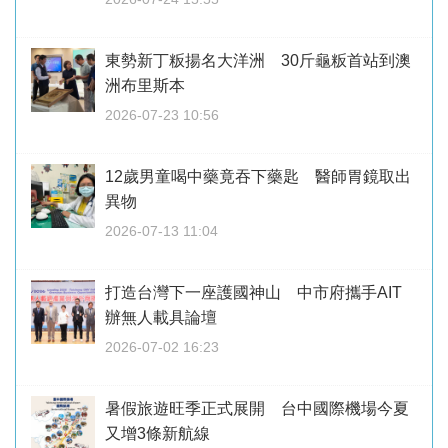
東勢新丁粄揚名大洋洲 30斤龜粄首站到澳
洲布里斯本
2026-07-23 10:56
12歲男童喝中藥竟吞下藥匙 醫師胃鏡取出
異物
2026-07-13 11:04
打造台灣下一座護國神山 中市府攜手AIT
辦無人載具論壇
2026-07-02 16:23
暑假旅遊旺季正式展開 台中國際機場今夏
又增3條新航線