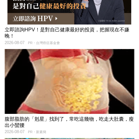
立即諮詢HPV！是對自己健康最好的投資，把握現在不嫌
晚！
2026-08-07
PR・台灣癌症基金會
腹部脂肪的「剋星」找到了，常吃這幾物，吃走大肚囊，瘦
出小蠻腰
2026-08-07
PR・新素簡