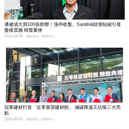
潘健成大買100張群聯！漲停收盤。Sandisk財測短縮引發
盤後震撼 韓股重挫
2026-08-06
理財周刊／新聞中心
冠軍建材打造「近零展望建材館」 減碳降溫又抗噪三大亮
點
2026-08-06
理財周刊／新聞中心