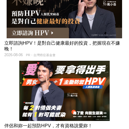
立即諮詢HPV！是對自己健康最好的投資，把握現在不嫌
晚！
2026-08-06
PR・台灣癌症基金會
伴侶和妳一起預防HPV，才有資格說愛妳！