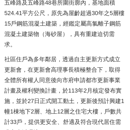
五峰路及五峰路48巷所圍街廓內，基地面積
524.41平方公尺，原先為屋齡超過30年之5層樓
15戶鋼筋混凝土建築，經鑑定屬高氯離子鋼筋
混凝土建築物（海砂屋），具有重建迫切需
求。
社區住戶為多年鄰居，透過自主更新方式成立
更新會，在更新會高理事長積極整合下，取得
全體所有權人同意後向市府申請都市更新事業
計畫及權利變換計畫，於113年2月核定發布實
施，並於27日正式開工動土，更新後預計興建1
幢1棟地下2層、地上12層之住宅大樓，戶數共
計33戶，提供更安全、舒適及符合現代居住需