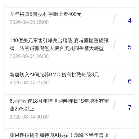
今年拚賺5個股本 宇瞻上看400元
/
4
2026-08-05 15:00
140億美元軍售引爆美台聯防 麥考爾拋重磅訊
/
5
號！防空飛彈與無人機台美共同生產大轉型
2026-08-04 16:30
新唐切入AI伺服器BMC 獲利挑戰每股3元
/
6
2026-08-04 15:30
6月營收連18月年增 川湖明年EPS年增率有望
/
7
達25%以上
2026-08-04 00:00
蘋果鏈拉貨潮加持與AI共振！鴻海下半年營收