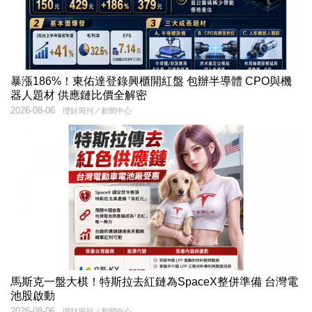
暴漲186%！東佑達登錄興櫃開紅盤 包辦半導體 CPO與機
器人題材 供應鏈比價全解密
2026-08-06
理財周刊／新聞中心
馬斯克一盤大棋！特斯拉去紅鏈為SpaceX整併準備 台灣電
池股啟動
2026-08-06
理財周刊／新聞中心