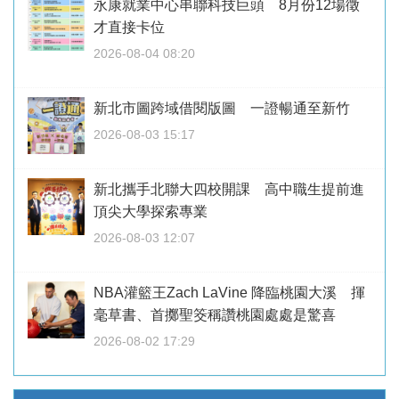
永康就業中心串聯科技巨頭 8月份12場徵
才直接卡位
2026-08-04 08:20
新北市圖跨域借閱版圖 一證暢通至新竹
2026-08-03 15:17
新北攜手北聯大四校開課 高中職生提前進
頂尖大學探索專業
2026-08-03 12:07
NBA灌籃王Zach LaVine 降臨桃園大溪 揮
毫草書、首擲聖筊稱讚桃園處處是驚喜
2026-08-02 17:29