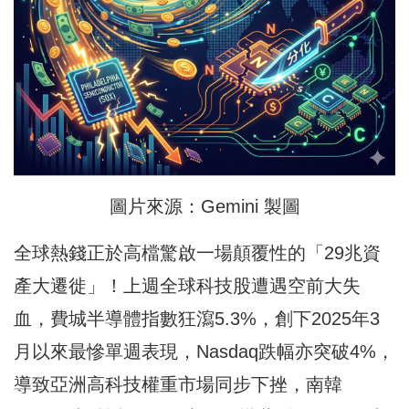
圖片來源：Gemini 製圖
全球熱錢正於高檔驚啟一場顛覆性的「29兆資
產大遷徙」！上週全球科技股遭遇空前大失
血，費城半導體指數狂瀉5.3%，創下2025年3
月以來最慘單週表現，Nasdaq跌幅亦突破4%，
導致亞洲高科技權重市場同步下挫，南韓