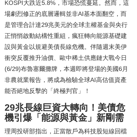
KOSPI大跌近5.8%，市場恐慌蔓延。然而，這
場劇烈修正的底層邏輯並非AI基本面翻空，而
是管理合計達29兆美元的全球主權基金與央行
正悄悄啟動結構性重組，瘋狂轉向能源基礎建
設與黃金以規避美債長線危機。伴隨週末美伊
衝突反覆推升油價、歐中稀土供應鏈大戰今日
(6/29)布魯塞爾攤牌，本週即將登場的美國6月
非農就業報告，將成為檢驗全球AI高估值資產
能否絕地反擊的「終極判官」！
29
兆長線巨資大轉向！美債危
機引爆「能源與黃金」新剛需
理周投研部指出，正當散戶為科技股短線回檔