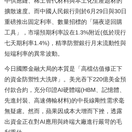
中供應鏈、稀土替代材料與本土化生產題材的
擴散速度。而中國人民銀行則於6月29日與30日
重磅推出固定利率、數量招標的「隔夜逆回購
工具」，市場預期利率設在1.3%附近(低於現行
七天期利率1.4%)，精準防禦銀行月末流動性與
短端利率的異常波動。
今日國際金融大局的本質是「高檔估值修正下
的資金防禦性大洗牌」。美光吞下220億美金預
付款合約，充分印證AI硬體端(HBM、記憶體、
先進封裝、高速傳輸材料)的中長線剛性需求毫
無疑慮。然而，蘋果因成本大增而下挫，透露
出資金正在對AI應用與終端大廠進行嚴苛的毛