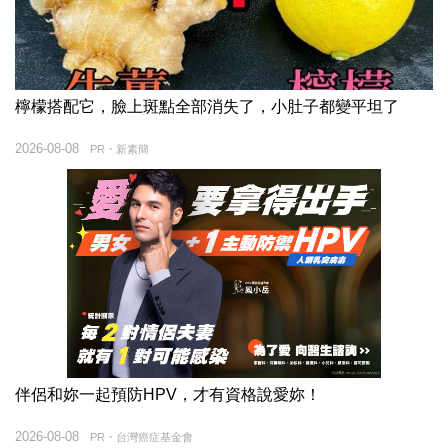
檸檬搭配它，臉上斑點全部消失了，小肚子都變平坦了
2026-08-08
PR・新素簡
伴侶和妳一起預防HPV，才有資格說愛妳！
2026-08-08
PR・台灣癌症基金會