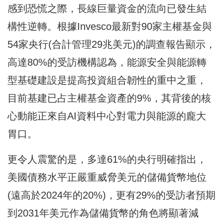
感到恐慌之際，長線巨量資金的流向已發生結
構性逆轉。根據Invesco最新對90家主權基金與
54家央行(合計管理29兆美元)的調查報告顯示，
高達80%的受訪機構認為，能源安全與能源轉
型基礎建設是提高投資組合韌性的重中之重，
目前基建已占主權基金資產的9%，其背後的核
心動能正來自AI資料中心對電力與能源的龐大
胃口。
更令人震驚的是，多達61%的央行明確指出，
美國債務水平正嚴重威脅美元的儲備貨幣地位
(遠高於2024年的20%)，更有29%的受訪者預期
到2031年美元作為儲備貨幣的角色將顯著減