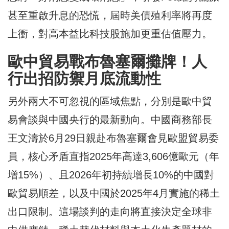
甚至重啟升息的恐慌，屆時美債殖利率將再度
上衝，對高本益比科技股施加更重估值壓力。
歐中貿易戰布魯塞爾攤牌！人
行出招防禦月底流動性
另外兩大不可忽視的區域焦點，分別是歐中貿
易會談與中國央行的最新動向。中國商務部長
王文濤於6月29日親赴布魯塞爾會見歐盟貿易委
員，核心矛盾直指2025年高達3,606億歐元（年
增15%）、且2026年初持續增長10%的中國對
歐貿易順差，以及中國於2025年4月實施的稀土
出口限制。這場談判的走向將直接決定全球非