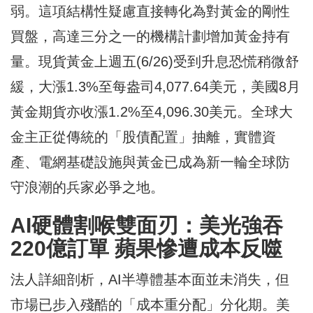
弱。這項結構性疑慮直接轉化為對黃金的剛性
買盤，高達三分之一的機構計劃增加黃金持有
量。現貨黃金上週五(6/26)受到升息恐慌稍微舒
緩，大漲1.3%至每盎司4,077.64美元，美國8月
黃金期貨亦收漲1.2%至4,096.30美元。全球大
金主正從傳統的「股債配置」抽離，實體資
產、電網基礎設施與黃金已成為新一輪全球防
守浪潮的兵家必爭之地。
AI
硬體割喉雙面刃：美光強吞
220
億訂單
蘋果慘遭成本反噬
法人詳細剖析，AI半導體基本面並未消失，但
市場已步入殘酷的「成本重分配」分化期。美