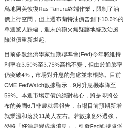
烏地阿美恢復Ras Tanura終端作業，限制了油
價上行空間，但上週布蘭特油價曾創下10.6%的
單週驚人跌幅，週末的砲火無疑讓地緣政治風
險溢價重新燃起。
目前多數經濟學家預期聯準會(Fed)今年將維持
利率在3.50%至3.75%高檔不變，但由於通膨率
仍突破4%，市場對升息的焦慮並未根除。目前
CME FedWatch數據顯示，9月升息機率降至
59%。本週市場定價的絕對核心，將是即將公
布的美國6月非農就業報告，市場目前預期新增
就業溫和落於11萬人左右。若數據意外過強，
恐將「好消息變成壞消息」，引發Fed維持鷹派