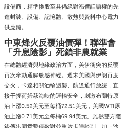
設備商，精準換股至具備絕對漲價話語權的先
進封裝、設備、記憶體、散熱與資料中心電力
供應鏈。
中東烽火反覆油價彈！聯準會
「升息陰影」死鎖非農就業
在總體經濟與地緣政治方面，美伊衝突的反覆
再次牽動通膨敏感神經。週末美國與伊朗再度
交火，卡達相關油輪遇襲、航道通行放緩，直
接干擾荷姆茲海峽的運輸安全，刺激布蘭特原
油上漲0.52美元至每桶72.51美元，美國WTI原
油上漲0.71美元至每桶69.94美元。雖然雙方隨
後傳出同意暫停敵對並重啟卡達談判，加上沙