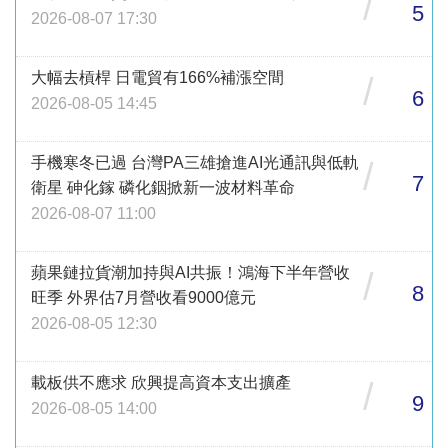
/
5
2026-08-07 17:30
大幅去槓桿 日電貿有166%補漲空間
/
6
2026-08-05 14:45
手機寒冬已過 台灣PA三雄搶進AI光通訊與低軌
/
7
衛星 砷化鎵 磷化銦掀新一波材料革命
2026-08-07 11:00
蘋果鏈拉貨潮加持與AI共振！鴻海下半年營收
/
8
旺季 外界估7月營收看9000億元
2026-08-05 12:30
載板供不應求 欣興提高資本支出擴產
/
9
2026-08-05 14:00