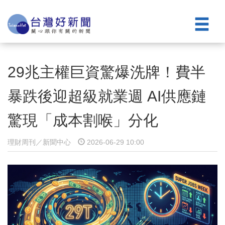
29兆主權巨資驚爆洗牌！費半
暴跌後迎超級就業週 AI供應鏈
驚現「成本割喉」分化
理財周刊／新聞中心
2026-06-29 10:00