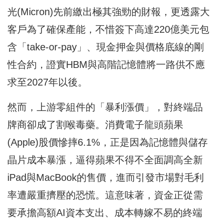
光(Micron)先前繳出極其強勁的財報，更透露大
客戶為了確保產能，不惜簽下高達220億美元包
含「take-or-pay」、現金押金與價格底線的剛
性合約，證實HBM與高階記憶體將一路供不應
求至2027年以後。
然而，上游零組件的「暴利漲價」，對終端品
牌商卻成了割喉毒藥。消費電子龍頭蘋果
(Apple)股價慘摔6.1%，正是因為記憶體與儲存
晶片成本暴漲，逼得蘋果不得不全面調高全新
iPad與MacBook的售價，進而引發市場對毛利
率遭嚴重擠壓的恐慌。這意味著，資金正從需
要承擔高額AI資本支出、成本轉嫁不易的終端