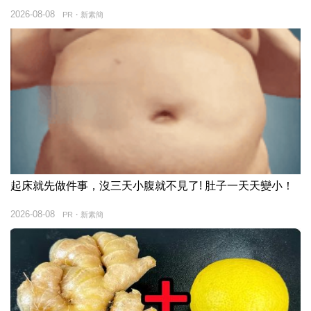
2026-08-08
PR・新素簡
起床就先做件事，沒三天小腹就不見了! 肚子一天天變小！
2026-08-08
PR・新素簡